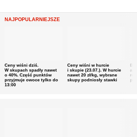
NAJPOPULARNIEJSZE
Ceny wiśni dziś.
Ceny wiśni w hurcie
Będ
W skupach spadły nawet
i skupie (23.07.). W hurcie
agr
o 40%. Część punktów
nawet 20 zł/kg, wybrane
rol
przyjmuje owoce tylko do
skupy podniosły stawki
pr
13:00