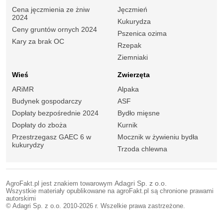
Cena jęczmienia ze żniw
Jęczmień
2024
Kukurydza
Ceny gruntów ornych 2024
Pszenica ozima
Kary za brak OC
Rzepak
Ziemniaki
Wieś
Zwierzęta
ARiMR
Alpaka
Budynek gospodarczy
ASF
Dopłaty bezpośrednie 2024
Bydło mięsne
Dopłaty do zboża
Kurnik
Przestrzegasz GAEC 6 w
Mocznik w żywieniu bydła
kukurydzy
Trzoda chlewna
AgroFakt.pl jest znakiem towarowym
Adagri Sp. z o.o.
Wszystkie materiały opublikowane na agroFakt.pl są chronione prawami
autorskimi
© Adagri Sp. z o.o. 2010-2026 r. Wszelkie prawa zastrzeżone.