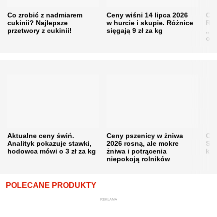
Co zrobić z nadmiarem
Ceny wiśni 14 lipca 2026
Cen
cukinii? Najlepsze
w hurcie i skupie. Różnice
Rol
przetwory z cukinii!
sięgają 9 zł za kg
„pe
obn
Aktualne ceny świń.
Ceny pszenicy w żniwa
Ce
Analityk pokazuje stawki,
2026 rosną, ale mokre
Sku
hodowca mówi o 3 zł za kg
żniwa i potrącenia
kon
niepokoją rolników
POLECANE PRODUKTY
REKLAMA