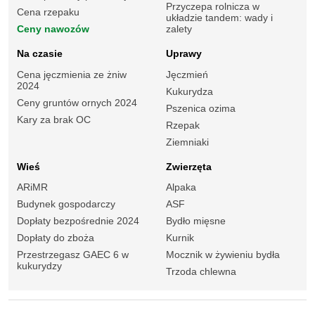
Przyczepa rolnicza w
Cena rzepaku
układzie tandem: wady i
Ceny nawozów
zalety
Na czasie
Uprawy
Cena jęczmienia ze żniw
Jęczmień
2024
Kukurydza
Ceny gruntów ornych 2024
Pszenica ozima
Kary za brak OC
Rzepak
Ziemniaki
Wieś
Zwierzęta
ARiMR
Alpaka
Budynek gospodarczy
ASF
Dopłaty bezpośrednie 2024
Bydło mięsne
Dopłaty do zboża
Kurnik
Przestrzegasz GAEC 6 w
Mocznik w żywieniu bydła
kukurydzy
Trzoda chlewna