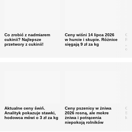
Co zrobić z nadmiarem
Ceny wiśni 14 lipca 2026
Cen
cukinii? Najlepsze
w hurcie i skupie. Różnice
Rol
przetwory z cukinii!
sięgają 9 zł za kg
„pe
obn
Aktualne ceny świń.
Ceny pszenicy w żniwa
Ce
Analityk pokazuje stawki,
2026 rosną, ale mokre
Sku
hodowca mówi o 3 zł za kg
żniwa i potrącenia
kon
niepokoją rolników