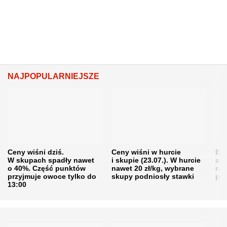
NAJPOPULARNIEJSZE
Ceny wiśni dziś.
Ceny wiśni w hurcie
Będ
W skupach spadły nawet
i skupie (23.07.). W hurcie
agr
o 40%. Część punktów
nawet 20 zł/kg, wybrane
rol
przyjmuje owoce tylko do
skupy podniosły stawki
pr
13:00