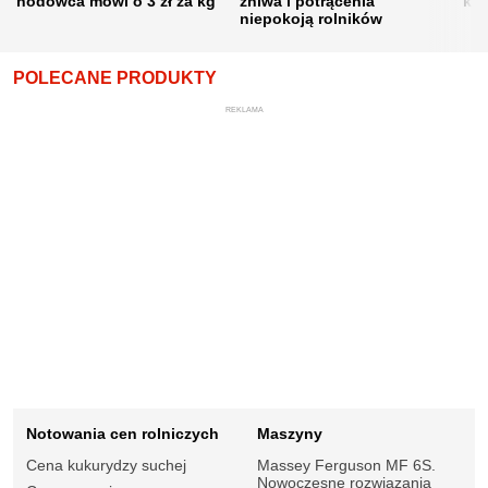
hodowca mówi o 3 zł za kg
żniwa i potrącenia
kon
niepokoją rolników
POLECANE PRODUKTY
REKLAMA
Notowania cen rolniczych
Maszyny
Cena kukurydzy suchej
Massey Ferguson MF 6S.
Nowoczesne rozwiązania