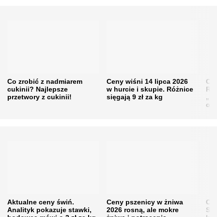
Co zrobić z nadmiarem
Ceny wiśni 14 lipca 2026
Cen
cukinii? Najlepsze
w hurcie i skupie. Różnice
Rol
przetwory z cukinii!
sięgają 9 zł za kg
„pe
obn
Aktualne ceny świń.
Ceny pszenicy w żniwa
Ce
Analityk pokazuje stawki,
2026 rosną, ale mokre
Sku