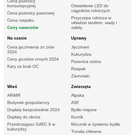
Cena pszenicy
konsumpcyjnej
Oświetlenie LED do
ciągników rolniczych
Cena pszenicy paszowej
Przyczepa rolnicza w
Cena rzepaku
układzie tandem: wady i
Ceny nawozów
zalety
Na czasie
Uprawy
Cena jęczmienia ze żniw
Jęczmień
2024
Kukurydza
Ceny gruntów ornych 2024
Pszenica ozima
Kary za brak OC
Rzepak
Ziemniaki
Wieś
Zwierzęta
ARiMR
Alpaka
Budynek gospodarczy
ASF
Dopłaty bezpośrednie 2024
Bydło mięsne
Dopłaty do zboża
Kurnik
Przestrzegasz GAEC 6 w
Mocznik w żywieniu bydła
kukurydzy
Trzoda chlewna