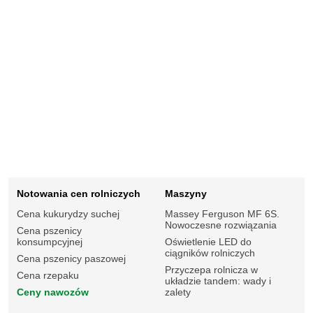
Notowania cen rolniczych
Maszyny
Cena kukurydzy suchej
Massey Ferguson MF 6S.
Nowoczesne rozwiązania
Cena pszenicy
konsumpcyjnej
Oświetlenie LED do
ciągników rolniczych
Cena pszenicy paszowej
Przyczepa rolnicza w
Cena rzepaku
układzie tandem: wady i
Ceny nawozów
zalety