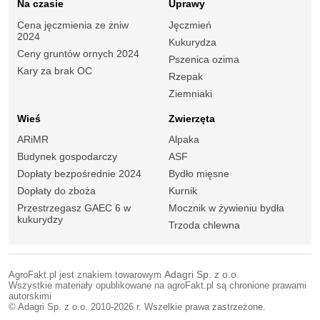
Na czasie
Uprawy
Cena jęczmienia ze żniw
Jęczmień
2024
Kukurydza
Ceny gruntów ornych 2024
Pszenica ozima
Kary za brak OC
Rzepak
Ziemniaki
Wieś
Zwierzęta
ARiMR
Alpaka
Budynek gospodarczy
ASF
Dopłaty bezpośrednie 2024
Bydło mięsne
Dopłaty do zboża
Kurnik
Przestrzegasz GAEC 6 w
Mocznik w żywieniu bydła
kukurydzy
Trzoda chlewna
AgroFakt.pl jest znakiem towarowym
Adagri Sp. z o.o.
Wszystkie materiały opublikowane na agroFakt.pl są chronione prawami
autorskimi
© Adagri Sp. z o.o. 2010-2026 r. Wszelkie prawa zastrzeżone.