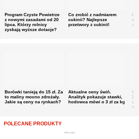
Program Czyste Powietrze
Co zrobić z nadmiarem
Cen
z nowymi zasadami od 20
cukinii? Najlepsze
w h
lipca. Którzy rolnicy
przetwory z cukinii!
się
zyskają wyższe dotacje?
Borówki tanieją do 15 zł. Za
Aktualne ceny świń.
Cen
to maliny mocno zdrożały.
Analityk pokazuje stawki,
202
Jakie są ceny na rynkach?
hodowca mówi o 3 zł za kg
żni
nie
POLECANE PRODUKTY
REKLAMA