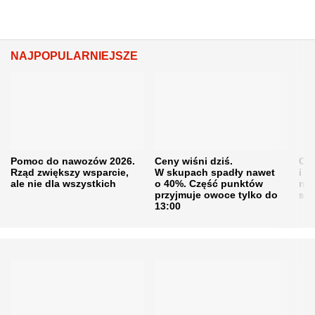
NAJPOPULARNIEJSZE
Pomoc do nawozów 2026.
Ceny wiśni dziś.
Cen
Rząd zwiększy wsparcie,
W skupach spadły nawet
i s
ale nie dla wszystkich
o 40%. Część punktów
naw
przyjmuje owoce tylko do
sku
13:00