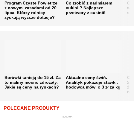
Program Czyste Powietrze
Co zrobić z nadmiarem
Cen
z nowymi zasadami od 20
cukinii? Najlepsze
w h
lipca. Którzy rolnicy
przetwory z cukinii!
się
zyskają wyższe dotacje?
Borówki tanieją do 15 zł. Za
Aktualne ceny świń.
Cen
to maliny mocno zdrożały.
Analityk pokazuje stawki,
202
Jakie są ceny na rynkach?
hodowca mówi o 3 zł za kg
żni
nie
POLECANE PRODUKTY
REKLAMA