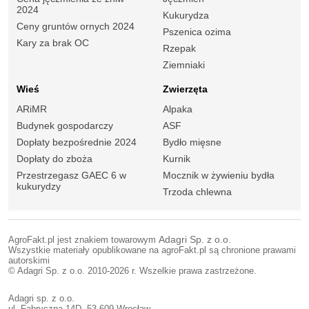
2024
Kukurydza
Ceny gruntów ornych 2024
Pszenica ozima
Kary za brak OC
Rzepak
Ziemniaki
Wieś
Zwierzęta
ARiMR
Alpaka
Budynek gospodarczy
ASF
Dopłaty bezpośrednie 2024
Bydło mięsne
Dopłaty do zboża
Kurnik
Przestrzegasz GAEC 6 w
Mocznik w żywieniu bydła
kukurydzy
Trzoda chlewna
AgroFakt.pl jest znakiem towarowym
Adagri Sp. z o.o.
Wszystkie materiały opublikowane na agroFakt.pl są chronione prawami
autorskimi
© Adagri Sp. z o.o. 2010-2026 r. Wszelkie prawa zastrzeżone.
Adagri sp. z o.o.
ul. Fabryczna 14D, 53-609 Wrocław