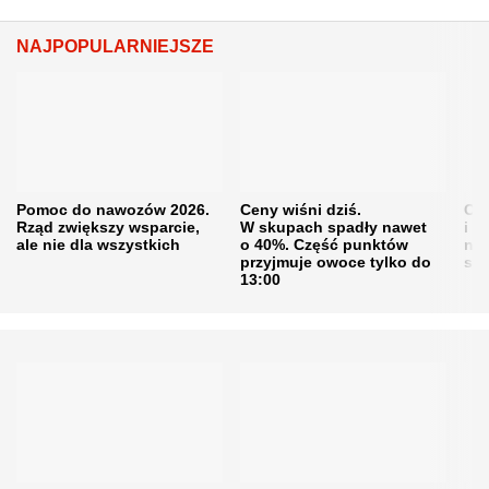
NAJPOPULARNIEJSZE
Pomoc do nawozów 2026.
Ceny wiśni dziś.
Cen
Rząd zwiększy wsparcie,
W skupach spadły nawet
i s
ale nie dla wszystkich
o 40%. Część punktów
naw
przyjmuje owoce tylko do
sku
13:00