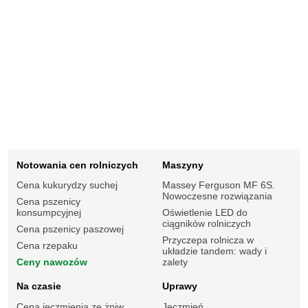
Notowania cen rolniczych
Maszyny
Cena kukurydzy suchej
Massey Ferguson MF 6S.
Nowoczesne rozwiązania
Cena pszenicy
konsumpcyjnej
Oświetlenie LED do
ciągników rolniczych
Cena pszenicy paszowej
Przyczepa rolnicza w
Cena rzepaku
układzie tandem: wady i
Ceny nawozów
zalety
Na czasie
Uprawy
Cena jęczmienia ze żniw
Jęczmień