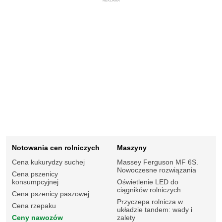
REKLAMA
Notowania cen rolniczych
Maszyny
Cena kukurydzy suchej
Massey Ferguson MF 6S.
Nowoczesne rozwiązania
Cena pszenicy
konsumpcyjnej
Oświetlenie LED do
ciągników rolniczych
Cena pszenicy paszowej
Przyczepa rolnicza w
Cena rzepaku
układzie tandem: wady i
Ceny nawozów
zalety