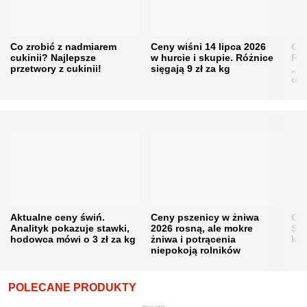
Co zrobić z nadmiarem
Ceny wiśni 14 lipca 2026
Cen
cukinii? Najlepsze
w hurcie i skupie. Różnice
Rol
przetwory z cukinii!
sięgają 9 zł za kg
„pe
obn
Aktualne ceny świń.
Ceny pszenicy w żniwa
Ce
Analityk pokazuje stawki,
2026 rosną, ale mokre
Sku
hodowca mówi o 3 zł za kg
żniwa i potrącenia
kon
niepokoją rolników
POLECANE PRODUKTY