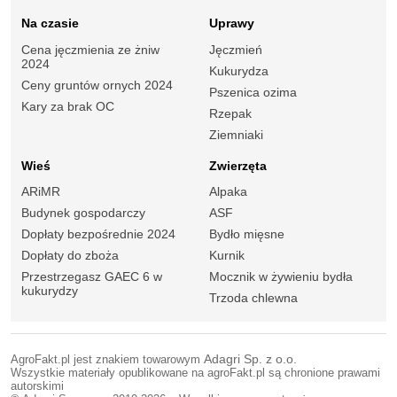
Na czasie
Uprawy
Cena jęczmienia ze żniw
Jęczmień
2024
Kukurydza
Ceny gruntów ornych 2024
Pszenica ozima
Kary za brak OC
Rzepak
Ziemniaki
Wieś
Zwierzęta
ARiMR
Alpaka
Budynek gospodarczy
ASF
Dopłaty bezpośrednie 2024
Bydło mięsne
Dopłaty do zboża
Kurnik
Przestrzegasz GAEC 6 w
Mocznik w żywieniu bydła
kukurydzy
Trzoda chlewna
AgroFakt.pl jest znakiem towarowym
Adagri Sp. z o.o.
Wszystkie materiały opublikowane na agroFakt.pl są chronione prawami
autorskimi