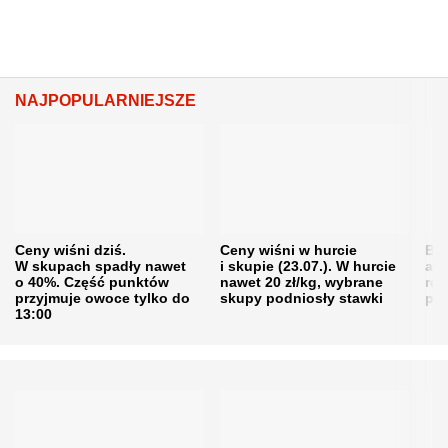
NAJPOPULARNIEJSZE
Ceny wiśni dziś.
Ceny wiśni w hurcie
Będ
W skupach spadły nawet
i skupie (23.07.). W hurcie
agr
o 40%. Część punktów
nawet 20 zł/kg, wybrane
rol
przyjmuje owoce tylko do
skupy podniosły stawki
pr
13:00