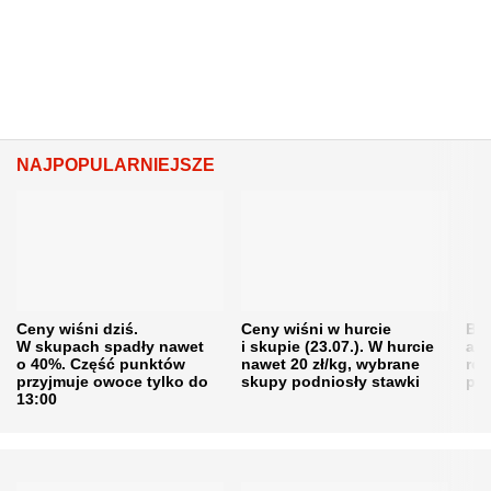
NAJPOPULARNIEJSZE
Ceny wiśni dziś.
Ceny wiśni w hurcie
Będ
W skupach spadły nawet
i skupie (23.07.). W hurcie
agr
o 40%. Część punktów
nawet 20 zł/kg, wybrane
rol
przyjmuje owoce tylko do
skupy podniosły stawki
pr
13:00