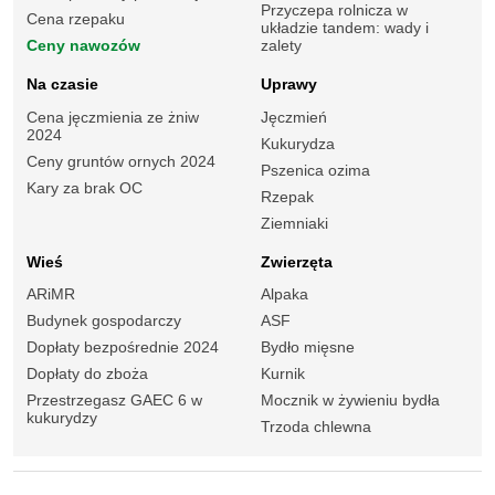
Przyczepa rolnicza w
Cena rzepaku
układzie tandem: wady i
Ceny nawozów
zalety
Na czasie
Uprawy
Cena jęczmienia ze żniw
Jęczmień
2024
Kukurydza
Ceny gruntów ornych 2024
Pszenica ozima
Kary za brak OC
Rzepak
Ziemniaki
Wieś
Zwierzęta
ARiMR
Alpaka
Budynek gospodarczy
ASF
Dopłaty bezpośrednie 2024
Bydło mięsne
Dopłaty do zboża
Kurnik
Przestrzegasz GAEC 6 w
Mocznik w żywieniu bydła
kukurydzy
Trzoda chlewna