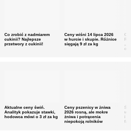
Co zrobić z nadmiarem
Ceny wiśni 14 lipca 2026
Cen
cukinii? Najlepsze
w hurcie i skupie. Różnice
Rol
przetwory z cukinii!
sięgają 9 zł za kg
„pe
obn
Aktualne ceny świń.
Ceny pszenicy w żniwa
Ści
Analityk pokazuje stawki,
2026 rosną, ale mokre
war
hodowca mówi o 3 zł za kg
żniwa i potrącenia
i w
niepokoją rolników
fał