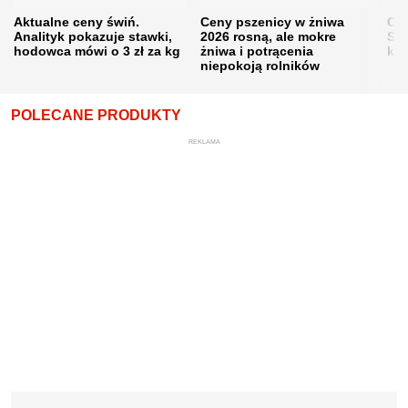
Aktualne ceny świń.
Ceny pszenicy w żniwa
Ce
Analityk pokazuje stawki,
2026 rosną, ale mokre
Sku
hodowca mówi o 3 zł za kg
żniwa i potrącenia
kon
niepokoją rolników
POLECANE PRODUKTY
REKLAMA