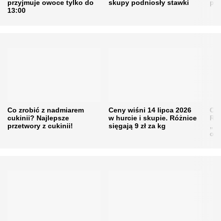
przyjmuje owoce tylko do
skupy podniosły stawki
pr
13:00
Co zrobić z nadmiarem
Ceny wiśni 14 lipca 2026
Cen
cukinii? Najlepsze
w hurcie i skupie. Różnice
Rol
przetwory z cukinii!
sięgają 9 zł za kg
„pe
obn