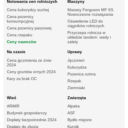
Notowania cen rolniczych
Maszyny
Cena kukurydzy suchej
Massey Ferguson MF 6S.
Nowoczesne rozwiązania
Cena pszenicy
konsumpcyjnej
Oświetlenie LED do
ciągników rolniczych
Cena pszenicy paszowej
Przyczepa rolnicza w
Cena rzepaku
układzie tandem: wady i
Ceny nawozów
zalety
Na czasie
Uprawy
Cena jęczmienia ze żniw
Jęczmień
2024
Kukurydza
Ceny gruntów ornych 2024
Pszenica ozima
Kary za brak OC
Rzepak
Ziemniaki
Wieś
Zwierzęta
ARiMR
Alpaka
Budynek gospodarczy
ASF
Dopłaty bezpośrednie 2024
Bydło mięsne
Dopłaty do zboża
Kurnik