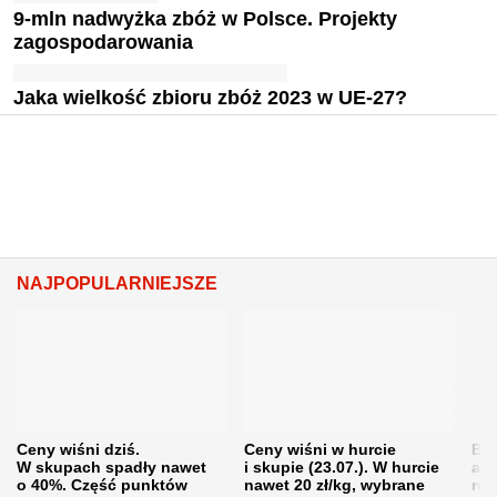
9-mln nadwyżka zbóż w Polsce. Projekty
zagospodarowania
Jaka wielkość zbioru zbóż 2023 w UE-27?
NAJPOPULARNIEJSZE
Ceny wiśni dziś.
Ceny wiśni w hurcie
Będ
W skupach spadły nawet
i skupie (23.07.). W hurcie
agr
o 40%. Część punktów
nawet 20 zł/kg, wybrane
rol