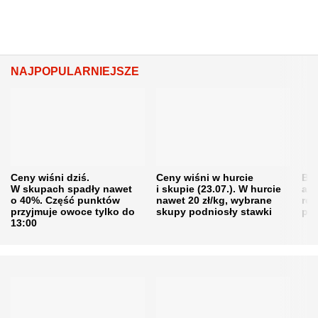
NAJPOPULARNIEJSZE
Ceny wiśni dziś.
Ceny wiśni w hurcie
Będ
W skupach spadły nawet
i skupie (23.07.). W hurcie
agr
o 40%. Część punktów
nawet 20 zł/kg, wybrane
rol
przyjmuje owoce tylko do
skupy podniosły stawki
pr
13:00