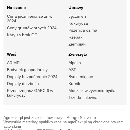
Na czasie
Uprawy
Cena jęczmienia ze żniw
Jęczmień
2024
Kukurydza
Ceny gruntów ornych 2024
Pszenica ozima
Kary za brak OC
Rzepak
Ziemniaki
Wieś
Zwierzęta
ARiMR
Alpaka
Budynek gospodarczy
ASF
Dopłaty bezpośrednie 2024
Bydło mięsne
Dopłaty do zboża
Kurnik
Przestrzegasz GAEC 6 w
Mocznik w żywieniu bydła
kukurydzy
Trzoda chlewna
AgroFakt.pl jest znakiem towarowym
Adagri Sp. z o.o.
Wszystkie materiały opublikowane na agroFakt.pl są chronione prawami
autorskimi