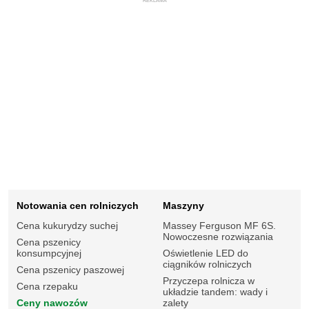
REKLAMA
Notowania cen rolniczych
Maszyny
Cena kukurydzy suchej
Massey Ferguson MF 6S.
Nowoczesne rozwiązania
Cena pszenicy
konsumpcyjnej
Oświetlenie LED do
ciągników rolniczych
Cena pszenicy paszowej
Przyczepa rolnicza w
Cena rzepaku
układzie tandem: wady i
Ceny nawozów
zalety