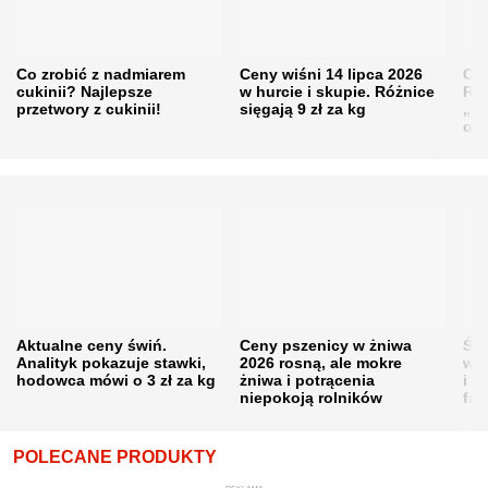
Co zrobić z nadmiarem
Ceny wiśni 14 lipca 2026
Cen
cukinii? Najlepsze
w hurcie i skupie. Różnice
Rol
przetwory z cukinii!
sięgają 9 zł za kg
„pe
obn
Aktualne ceny świń.
Ceny pszenicy w żniwa
Ści
Analityk pokazuje stawki,
2026 rosną, ale mokre
war
hodowca mówi o 3 zł za kg
żniwa i potrącenia
i w
niepokoją rolników
fał
POLECANE PRODUKTY