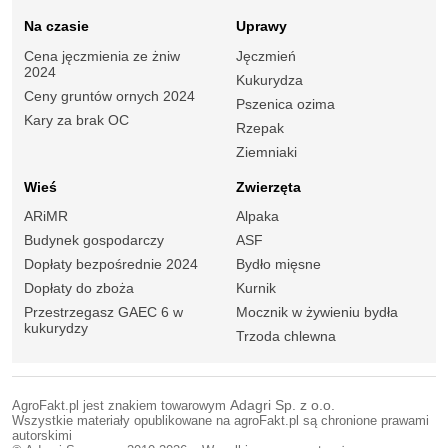
Na czasie
Uprawy
Cena jęczmienia ze żniw
Jęczmień
2024
Kukurydza
Ceny gruntów ornych 2024
Pszenica ozima
Kary za brak OC
Rzepak
Ziemniaki
Wieś
Zwierzęta
ARiMR
Alpaka
Budynek gospodarczy
ASF
Dopłaty bezpośrednie 2024
Bydło mięsne
Dopłaty do zboża
Kurnik
Przestrzegasz GAEC 6 w
Mocznik w żywieniu bydła
kukurydzy
Trzoda chlewna
AgroFakt.pl jest znakiem towarowym
Adagri Sp. z o.o.
Wszystkie materiały opublikowane na agroFakt.pl są chronione prawami
autorskimi