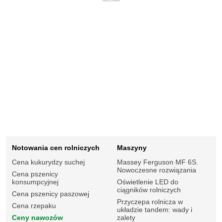
REKLAMA
Notowania cen rolniczych
Maszyny
Cena kukurydzy suchej
Massey Ferguson MF 6S.
Nowoczesne rozwiązania
Cena pszenicy
konsumpcyjnej
Oświetlenie LED do
ciągników rolniczych
Cena pszenicy paszowej
Przyczepa rolnicza w
Cena rzepaku
układzie tandem: wady i
Ceny nawozów
zalety