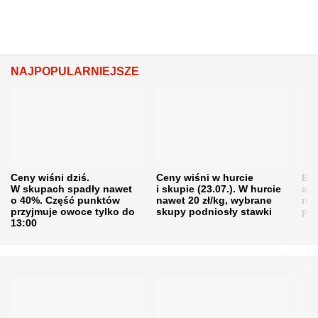
NAJPOPULARNIEJSZE
Ceny wiśni dziś.
Ceny wiśni w hurcie
Będ
W skupach spadły nawet
i skupie (23.07.). W hurcie
agr
o 40%. Część punktów
nawet 20 zł/kg, wybrane
rol
przyjmuje owoce tylko do
skupy podniosły stawki
pr
13:00