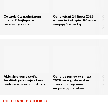
Co zrobić z nadmiarem
Ceny wiśni 14 lipca 2026
Cen
cukinii? Najlepsze
w hurcie i skupie. Różnice
Rol
przetwory z cukinii!
sięgają 9 zł za kg
„pe
obn
Aktualne ceny świń.
Ceny pszenicy w żniwa
Ce
Analityk pokazuje stawki,
2026 rosną, ale mokre
Sku
hodowca mówi o 3 zł za kg
żniwa i potrącenia
kon
niepokoją rolników
POLECANE PRODUKTY