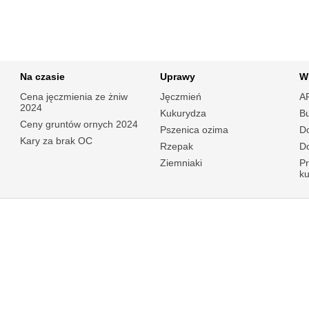
Na czasie
Uprawy
W
Cena jęczmienia ze żniw
Jęczmień
A
2024
Kukurydza
B
Ceny gruntów ornych 2024
Pszenica ozima
Do
Kary za brak OC
Rzepak
Do
Ziemniaki
P
k