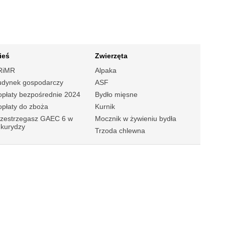
ieś
Zwierzęta
RiMR
Alpaka
udynek gospodarczy
ASF
płaty bezpośrednie 2024
Bydło mięsne
płaty do zboża
Kurnik
rzestrzegasz GAEC 6 w
Mocznik w żywieniu bydła
ukurydzy
Trzoda chlewna