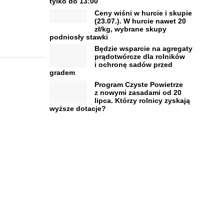
tylko do 13:00
Ceny wiśni w hurcie i skupie
(23.07.). W hurcie nawet 20
zł/kg, wybrane skupy
podniosły stawki
Będzie wsparcie na agregaty
prądotwórcze dla rolników
i ochronę sadów przed
gradem
Program Czyste Powietrze
z nowymi zasadami od 20
lipca. Którzy rolnicy zyskają
wyższe dotacje?