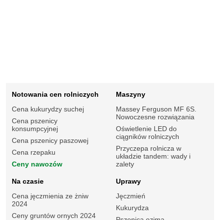
Notowania cen rolniczych
Maszyny
Cena kukurydzy suchej
Massey Ferguson MF 6S.
Nowoczesne rozwiązania
Cena pszenicy
konsumpcyjnej
Oświetlenie LED do
ciągników rolniczych
Cena pszenicy paszowej
Przyczepa rolnicza w
Cena rzepaku
układzie tandem: wady i
Ceny nawozów
zalety
Na czasie
Uprawy
Cena jęczmienia ze żniw
Jęczmień
2024
Kukurydza
Ceny gruntów ornych 2024
Pszenica ozima