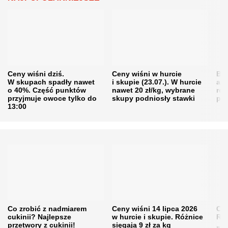
Ceny wiśni dziś.
Ceny wiśni w hurcie
Będ
W skupach spadły nawet
i skupie (23.07.). W hurcie
agr
o 40%. Część punktów
nawet 20 zł/kg, wybrane
rol
przyjmuje owoce tylko do
skupy podniosły stawki
pr
13:00
Co zrobić z nadmiarem
Ceny wiśni 14 lipca 2026
Cen
cukinii? Najlepsze
w hurcie i skupie. Różnice
Rol
przetwory z cukinii!
sięgają 9 zł za kg
„pe