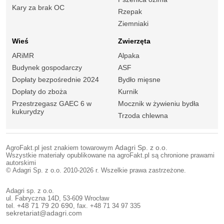
Kary za brak OC
Rzepak
Ziemniaki
Wieś
Zwierzęta
ARiMR
Alpaka
Budynek gospodarczy
ASF
Dopłaty bezpośrednie 2024
Bydło mięsne
Dopłaty do zboża
Kurnik
Przestrzegasz GAEC 6 w
Mocznik w żywieniu bydła
kukurydzy
Trzoda chlewna
AgroFakt.pl jest znakiem towarowym
Adagri Sp. z o.o.
Wszystkie materiały opublikowane na agroFakt.pl są chronione prawami
autorskimi
© Adagri Sp. z o.o. 2010-2026 r. Wszelkie prawa zastrzeżone.
Adagri sp. z o.o.
ul. Fabryczna 14D, 53-609 Wrocław
tel.
+48 71 79 20 690
, fax. +48 71 34 97 335
sekretariat@adagri.com