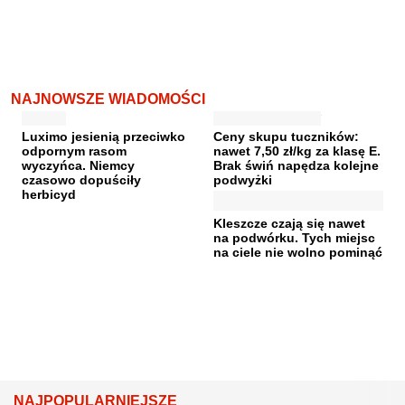
NAJNOWSZE WIADOMOŚCI
Luximo jesienią przeciwko
Ceny skupu tuczników:
odpornym rasom
nawet 7,50 zł/kg za klasę E.
wyczyńca. Niemcy
Brak świń napędza kolejne
czasowo dopuściły
podwyżki
herbicyd
Kleszcze czają się nawet
na podwórku. Tych miejsc
na ciele nie wolno pominąć
NAJPOPULARNIEJSZE