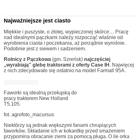
Najważniejsze jest ciasto
Miękkie i puszyste, o złotej, wypieczonej skórce… Pracę
nad idealnymi pączkami należy rozpocząć właśnie od
wyrobienia ciasta i poczekania, aż porządnie wyrośnie.
Podobnie jest z siewem i sadzeniem.
Rolnicy z Pączkowa
(gm. Szreńsk)
najczęściej
„wyrabiają” glebę traktorami z oferty Case IH
. Najwięcej
z nich zdecydowało się ostatnio na model Farmall 95A.
Faworki są idealną przekąską do
pracy traktorem New Holland
T5.105.
fot. agrofoto_macursus
Niektórzy są jednak większymi fanami chrupiących
faworków. Składanie ich w kokardkę przed smażeniem
przypomina obracanie ziemi za pomocą pługa. O ile orka