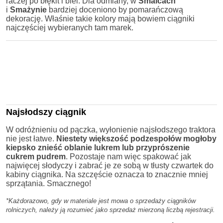
raczej po błękit i biel. Dla odmiany, w
Smalcach
i
Smażynie
bardziej doceniono by pomarańczową
dekorację. Właśnie takie kolory mają bowiem ciągniki
najczęściej wybieranych tam marek.
Najsłodszy ciągnik
W odróżnieniu od pączka, wyłonienie najsłodszego traktora
nie jest łatwe.
Niestety większość podzespołów mogłoby
kiepsko znieść oblanie lukrem lub przyprószenie
cukrem pudrem
. Pozostaje nam więc spakować jak
najwięcej słodyczy i zabrać je ze sobą w tłusty czwartek do
kabiny ciągnika. Na szczęście oznacza to znacznie mniej
sprzątania. Smacznego!
*Każdorazowo, gdy w materiale jest mowa o sprzedaży ciągników
rolniczych, należy ją rozumieć jako sprzedaż mierzoną liczbą rejestracji.