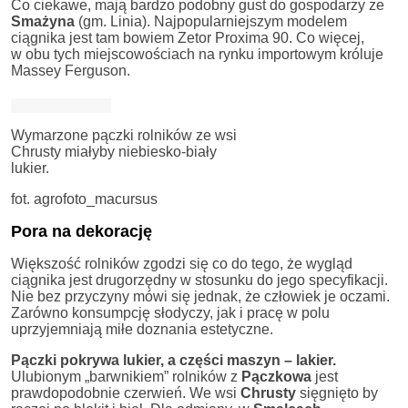
Co ciekawe, mają bardzo podobny gust do gospodarzy ze
Smażyna
(gm. Linia). Najpopularniejszym modelem
ciągnika jest tam bowiem Zetor Proxima 90. Co więcej,
w obu tych miejscowościach na rynku importowym króluje
Massey Ferguson.
Wymarzone pączki rolników ze wsi
Chrusty miałyby niebiesko-biały
lukier.
fot. agrofoto_macursus
Pora na dekorację
Większość rolników zgodzi się co do tego, że wygląd
ciągnika jest drugorzędny w stosunku do jego specyfikacji.
Nie bez przyczyny mówi się jednak, że człowiek je oczami.
Zarówno konsumpcję słodyczy, jak i pracę w polu
uprzyjemniają miłe doznania estetyczne.
Pączki pokrywa lukier, a części maszyn – lakier.
Ulubionym „barwnikiem” rolników z
Pączkowa
jest
prawdopodobnie czerwień. We wsi
Chrusty
sięgnięto by