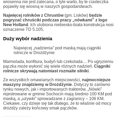
wiosenna nie jest zalecana, o tyle warto, by te ciasteczka
pojawiły się wiosną w naszych gospodarstwach.
Najwięcej rolników z Chrustów
(gm. Lisków)
będzie
pogryzać chruściki podczas pracy „nówkami” z logo
New Holland
. Ich ulubiona niebiesko-biała konstrukcja nosi
oznaczenie TD 5.105.
Duży wybór nadzienia
Najwięcej „nadzienia” pod maską mają ciągniki
rolnicze w Drożdżynie
Marmolada, konfitura, budyń lub czekolada… Po ugryzieniu
pączka może wyłonić się wiele różnych nadzień.
Ciągniki
rolnicze skrywają natomiast rozmaite silniki
.
Ze wszystkich omawianych miejscowości,
najmocniejsze
maszyny znajdziemy w
Drożdżynie
. Dotyczy to zarówno
rynku nowych, jak i importowanych traktorów. „Nówki”
rejestrowane w gminie Sochocin mają średnio 100 KM pod
maską, a „używki” sprowadzane z zagranicy – 106 KM.
Ciekawe, czy dzieje się tak dlatego, że to właśnie od mocy
drożdży zależy końcowy smak pączków.