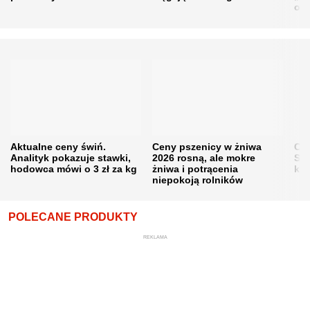
obn
Aktualne ceny świń.
Ceny pszenicy w żniwa
Ce
Analityk pokazuje stawki,
2026 rosną, ale mokre
Sku
hodowca mówi o 3 zł za kg
żniwa i potrącenia
kon
niepokoją rolników
POLECANE PRODUKTY
REKLAMA