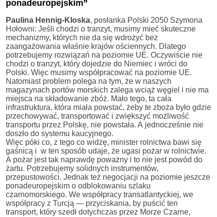
ponadeuropejskim”
Paulina Hennig-Kloska
, posłanka Polski 2050 Szymona
Hołowni: Jeśli chodzi o tranzyt, musimy mieć skuteczne
mechanizmy, których nie da się wdrożyć bez
zaangażowania właśnie krajów ościennych. Dlatego
potrzebujemy rozwiązań na poziomie UE. Oczywiście nie
chodzi o tranzyt, który dojedzie do Niemiec i wróci do
Polski. Więc musimy współpracować na poziomie UE.
Natomiast problem polega na tym, że w naszych
magazynach portów morskich zalega wciąż węgiel i nie ma
miejsca na składowanie zbóż. Mało tego, ta cała
infrastruktura, która miała powstać, żeby te zboża było gdzie
przechowywać, transportować i zwiększyć możliwość
transportu przez Polskę, nie powstała. A jednocześnie nie
doszło do systemu kaucyjnego.
Więc póki co, z tego co widzę, minister rolnictwa bawi się
gaśnicą i w ten sposób udaje, że ugasi pożar w rolnictwie.
A pożar jest tak naprawdę poważny i to nie jest powód do
żartu. Potrzebujemy solidnych instrumentów,
przepustowości. Jednak też negocjacji na poziomie jeszcze
ponadeuropejskim o odblokowaniu szlaku
czarnomorskiego. We współpracy transatlantyckiej, we
współpracy z Turcją — przyciskania, by puścić ten
transport, który szedł dotychczas przez Morze Czarne,