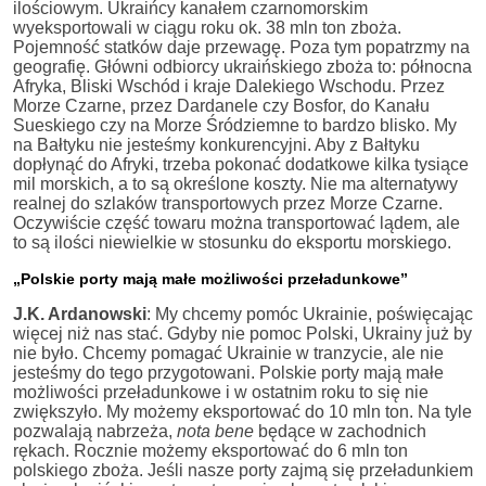
ilościowym. Ukraińcy kanałem czarnomorskim
wyeksportowali w ciągu roku ok. 38 mln ton zboża.
Pojemność statków daje przewagę. Poza tym popatrzmy na
geografię. Główni odbiorcy ukraińskiego zboża to: północna
Afryka, Bliski Wschód i kraje Dalekiego Wschodu. Przez
Morze Czarne, przez Dardanele czy Bosfor, do Kanału
Sueskiego czy na Morze Śródziemne to bardzo blisko. My
na Bałtyku nie jesteśmy konkurencyjni. Aby z Bałtyku
dopłynąć do Afryki, trzeba pokonać dodatkowe kilka tysiące
mil morskich, a to są określone koszty. Nie ma alternatywy
realnej do szlaków transportowych przez Morze Czarne.
Oczywiście część towaru można transportować lądem, ale
to są ilości niewielkie w stosunku do eksportu morskiego.
„Polskie porty mają małe możliwości przeładunkowe”
J.K. Ardanowski
: My chcemy pomóc Ukrainie, poświęcając
więcej niż nas stać. Gdyby nie pomoc Polski, Ukrainy już by
nie było. Chcemy pomagać Ukrainie w tranzycie, ale nie
jesteśmy do tego przygotowani. Polskie porty mają małe
możliwości przeładunkowe i w ostatnim roku to się nie
zwiększyło. My możemy eksportować do 10 mln ton. Na tyle
pozwalają nabrzeża,
nota bene
będące w zachodnich
rękach. Rocznie możemy eksportować do 6 mln ton
polskiego zboża. Jeśli nasze porty zajmą się przeładunkiem