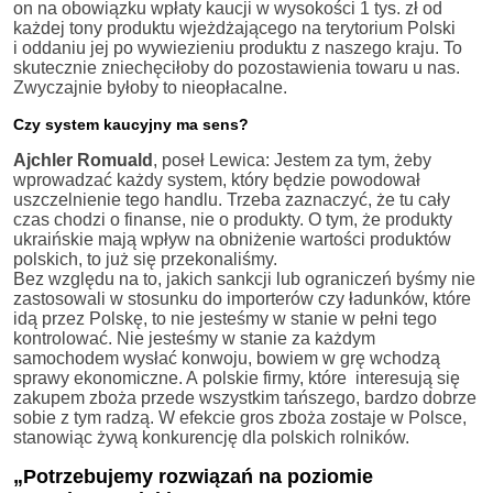
on na obowiązku wpłaty kaucji w wysokości 1 tys. zł od
każdej tony produktu wjeżdżającego na terytorium Polski
i oddaniu jej po wywiezieniu produktu z naszego kraju. To
skutecznie zniechęciłoby do pozostawienia towaru u nas.
Zwyczajnie byłoby to nieopłacalne.
Czy system kaucyjny ma sens?
Ajchler Romuald
, poseł Lewica: Jestem za tym, żeby
wprowadzać każdy system, który będzie powodował
uszczelnienie tego handlu. Trzeba zaznaczyć, że tu cały
czas chodzi o finanse, nie o produkty. O tym, że produkty
ukraińskie mają wpływ na obniżenie wartości produktów
polskich, to już się przekonaliśmy.
Bez względu na to, jakich sankcji lub ograniczeń byśmy nie
zastosowali w stosunku do importerów czy ładunków, które
idą przez Polskę, to nie jesteśmy w stanie w pełni tego
kontrolować. Nie jesteśmy w stanie za każdym
samochodem wysłać konwoju, bowiem w grę wchodzą
sprawy ekonomiczne. A polskie firmy, które interesują się
zakupem zboża przede wszystkim tańszego, bardzo dobrze
sobie z tym radzą. W efekcie gros zboża zostaje w Polsce,
stanowiąc żywą konkurencję dla polskich rolników.
„Potrzebujemy rozwiązań na poziomie