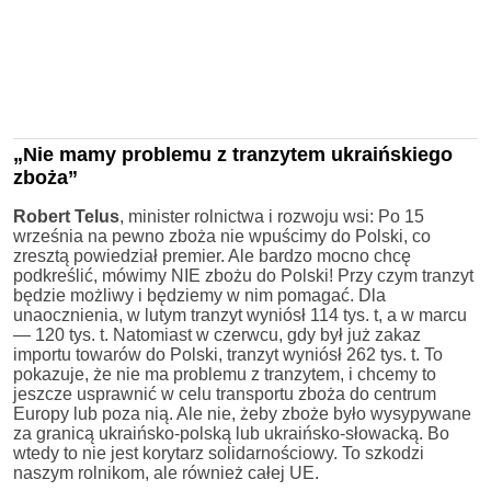
„Nie mamy problemu z tranzytem ukraińskiego
zboża”
Robert Telus
, minister rolnictwa i rozwoju wsi: Po 15
września na pewno zboża nie wpuścimy do Polski, co
zresztą powiedział premier. Ale bardzo mocno chcę
podkreślić, mówimy NIE zbożu do Polski! Przy czym tranzyt
będzie możliwy i będziemy w nim pomagać. Dla
unaocznienia, w lutym tranzyt wyniósł 114 tys. t, a w marcu
— 120 tys. t. Natomiast w czerwcu, gdy był już zakaz
importu towarów do Polski, tranzyt wyniósł 262 tys. t. To
pokazuje, że nie ma problemu z tranzytem, i chcemy to
jeszcze usprawnić w celu transportu zboża do centrum
Europy lub poza nią. Ale nie, żeby zboże było wysypywane
za granicą ukraińsko-polską lub ukraińsko-słowacką. Bo
wtedy to nie jest korytarz solidarnościowy. To szkodzi
naszym rolnikom, ale również całej UE.