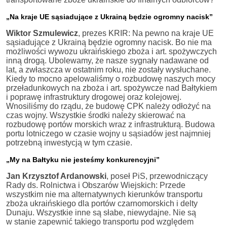
„Na kraje UE sąsiadujące z Ukrainą będzie ogromny nacisk”
Wiktor Szmulewicz
, prezes KRIR: Na pewno na kraje UE
sąsiadujące z Ukrainą będzie ogromny nacisk. Bo nie ma
możliwości wywozu ukraińskiego zboża i art. spożywczych
inną drogą. Ubolewamy, że nasze sygnały nadawane od
lat, a zwłaszcza w ostatnim roku, nie zostały wysłuchane.
Kiedy to mocno apelowaliśmy o rozbudowę naszych mocy
przeładunkowych na zboża i art. spożywcze nad Bałtykiem
i poprawę infrastruktury drogowej oraz kolejowej.
Wnosiliśmy do rządu, że budowę CPK należy odłożyć na
czas wojny. Wszystkie środki należy skierować na
rozbudowę portów morskich wraz z infrastrukturą. Budowa
portu lotniczego w czasie wojny u sąsiadów jest najmniej
potrzebną inwestycją w tym czasie.
„My na Bałtyku nie jesteśmy konkurencyjni”
Jan Krzysztof Ardanowski
, poseł PiS, przewodniczący
Rady ds. Rolnictwa i Obszarów Wiejskich: Przede
wszystkim nie ma alternatywnych kierunków transportu
zboża ukraińskiego dla portów czarnomorskich i delty
Dunaju. Wszystkie inne są słabe, niewydajne. Nie są
w stanie zapewnić takiego transportu pod względem