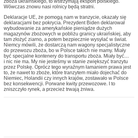
zboża ukraińskiego, to wstrzymają eksport polskiego.
Wówczas znowu nasi rolnicy będą stratni.
Deklaracje UE, że pomogą nam w tranzycie, okazały się
deklaracjami bez pokrycia. Prezydent Biden deklarował
wybudowanie za amerykańskie pieniądze dużych
magazynów zbożowych w pobliżu granicy ukraińskiej, aby
tam złożyć ziarno, a potem bezpiecznie wysyłać w świat.
Niemcy mówili, że dostarczą nam wagony specjalistyczne
do przewozu zboża, bo w Polsce takich nie mamy. Miały
być specjalne kontenery do transportu zboża. Miały być…
i nic nie ma. My nie jesteśmy w stanie zwiększyć tranzytu
przez Polskę. Oprócz tego wyraźnym łamaniem prawa jest
to, że nawet to zboże, które tranzytem miało dojechać do
Niemiec, Holandii czy innych krajów, zostawało w Polsce
bez konsekwencji. Porwane kwity przewozowe. I to
zniszczyło rynek, a przecież trwają żniwa.