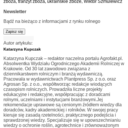
zboża,
tranzyt zboża,
ukraińskie zboże,
Wiktor Szmulewicz
Newsletter
Bądź na bieżąco z informacjami z rynku rolnego
Zapisz się
Autor artykułu:
Katarzyna Kupczak
Katarzyna Kupczak – redaktor naczelna portalu Agrofakt.pl.
Absolwentka Wydziału Ogrodniczego Akademii Rolniczej w
Krakowie. Od 30 lat zawodowo związana z
dziennikarstwem rolniczym i branżą wydawniczą.
Pracowała w wydawnictwach Plantpress Sp. z o.o. oraz
Agrosan Sp. z o.o., współtworząc redakcje wiodących
czasopism rolniczych. Prowadziła liczne projekty
edukacyjne i redakcyjne, współpracując z doradcami
rolnymi, uczelniami i instytucjami branżowymi.Jej
rekomendacje uprawowe są cenionym źródłem wiedzy dla
doradców, kadry akademickiej i rolników. W swojej pracy
kieruje się zasadą rzetelności, praktycznego podejścia i
sprawdzonej wiedzy. Specjalizuje się w upowszechnianiu
wiedzy o ochronie roślin, agrotechnice i zrównoważonym