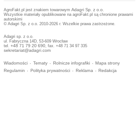
AgroFakt.pl jest znakiem towarowym
Adagri Sp. z o.o.
Wszystkie materiały opublikowane na agroFakt.pl są chronione prawami
autorskimi
© Adagri Sp. z o.o. 2010-2026 r. Wszelkie prawa zastrzeżone.
Adagri sp. z o.o.
ul. Fabryczna 14D, 53-609 Wrocław
tel.
+48 71 79 20 690
, fax. +48 71 34 97 335
sekretariat@adagri.com
Wiadomości
Tematy
Rolnicze infografiki
Mapa strony
Regulamin
Polityka prywatności
Reklama
Redakcja