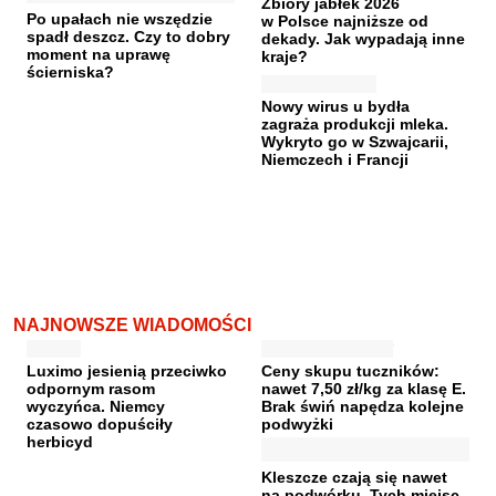
Zbiory jabłek 2026
Po upałach nie wszędzie
w Polsce najniższe od
spadł deszcz. Czy to dobry
dekady. Jak wypadają inne
moment na uprawę
kraje?
ścierniska?
Nowy wirus u bydła
zagraża produkcji mleka.
Wykryto go w Szwajcarii,
Niemczech i Francji
NAJNOWSZE WIADOMOŚCI
Luximo jesienią przeciwko
Ceny skupu tuczników:
odpornym rasom
nawet 7,50 zł/kg za klasę E.
wyczyńca. Niemcy
Brak świń napędza kolejne
czasowo dopuściły
podwyżki
herbicyd
Kleszcze czają się nawet
na podwórku. Tych miejsc