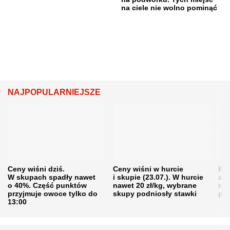
na ciele nie wolno pominąć
NAJPOPULARNIEJSZE
Ceny wiśni dziś.
Ceny wiśni w hurcie
Będ
W skupach spadły nawet
i skupie (23.07.). W hurcie
agr
o 40%. Część punktów
nawet 20 zł/kg, wybrane
rol
przyjmuje owoce tylko do
skupy podniosły stawki
pr
13:00