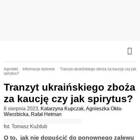
Agrofakt
Informacje dzienne
Tranzyt ukraińskiego zboża za kaucję czy jak
spirytus?
Tranzyt ukraińskiego zboża
za kaucję czy jak spirytus?
6 sierpnia 2023
,
Katarzyna Kupczak
,
Agnieszka Okła-
Wierzbicka
,
Rafał Hetman
fot. Tomasz Kuźdub
O to, jak nie dopuścić do ponownego zalewu