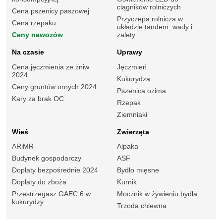
ciągników rolniczych
Cena pszenicy paszowej
Przyczepa rolnicza w
Cena rzepaku
układzie tandem: wady i
Ceny nawozów
zalety
Na czasie
Uprawy
Cena jęczmienia ze żniw
Jęczmień
2024
Kukurydza
Ceny gruntów ornych 2024
Pszenica ozima
Kary za brak OC
Rzepak
Ziemniaki
Wieś
Zwierzęta
ARiMR
Alpaka
Budynek gospodarczy
ASF
Dopłaty bezpośrednie 2024
Bydło mięsne
Dopłaty do zboża
Kurnik
Przestrzegasz GAEC 6 w
Mocznik w żywieniu bydła
kukurydzy
Trzoda chlewna