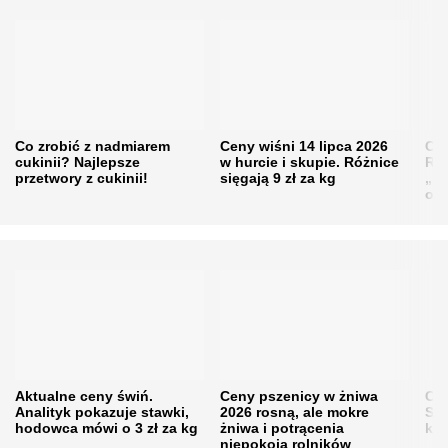
Co zrobić z nadmiarem
Ceny wiśni 14 lipca 2026
Cen
cukinii? Najlepsze
w hurcie i skupie. Różnice
Rol
przetwory z cukinii!
sięgają 9 zł za kg
„pe
obn
Aktualne ceny świń.
Ceny pszenicy w żniwa
Ce
Analityk pokazuje stawki,
2026 rosną, ale mokre
Sku
hodowca mówi o 3 zł za kg
żniwa i potrącenia
kon
niepokoją rolników