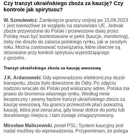
Czy tranzyt ukraińskiego zboża za kaucję? Czy
kontrole jak spirytusu?
W. Szmulewicz
: Zamknięcie granicy unijnej po 15.09.2023
r. jest niemożliwe ze względu na stanowisko UE. Jednak
zboże przywożone do Polski i przewożone dalej przez
Polskę musi być kontrolowane w pełni (kaucje, monitoring),
żeby nie doszło do zalania polskiego rynku, jak w zeszłym
roku. Można zastosować rozwiązania, które obecnie są
stosowane przy kontroli spirytusu wyjeżdżającego
z gorzelni.
Tranzyt ukraińskiego zboża za kaucję wwozową
J.K. Ardanowski
: Gdy wprowadzono elektroniczny dozór
transportu, zboże było dowożone do Odry. Po zdjęciu
nadzoru wracało do Polski pod wskazany adres. Polska ma
prawo do bronienia własnego rynku. Według mnie
bezpieczny i pewny będzie tranzyt ukraińskiego zboża za
kaucję wwozową. Na granicy przewoźnik płaci poważną
kaucję, która jest zwracana, gdy towar dotrze do portu lub
docelowego miejsca, i tam zostaje zmagazynowany.
Mirosław Maliszewski
, poseł PSL: System kaucyjny jest
nadal możliwy do wprowadzenia. Przypominam, że polega