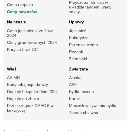
Przyczepa rolnicza w
Cena rzepaku
układzie tandem: wady i
Ceny nawozów
zalety
Na czasie
Uprawy
Cena jęczmienia ze żniw
Jęczmień
2024
Kukurydza
Ceny gruntów ornych 2024
Pszenica ozima
Kary za brak OC
Rzepak
Ziemniaki
Wieś
Zwierzęta
ARiMR
Alpaka
Budynek gospodarczy
ASF
Dopłaty bezpośrednie 2024
Bydło mięsne
Dopłaty do zboża
Kurnik
Przestrzegasz GAEC 6 w
Mocznik w żywieniu bydła
kukurydzy
Trzoda chlewna