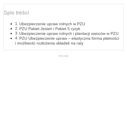
Spis treści
Ubezpieczenie upraw rolnych w PZU
PZU Pakiet Jesień i Pakiet 5 ryzyk
Ubezpieczenie upraw rolnych i plantacji owoców w PZU
PZU Ubezpieczenie upraw – elastyczna forma płatności
i możliwość rozłożenia składek na raty
REKLAMA