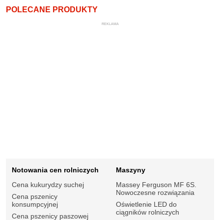
POLECANE PRODUKTY
REKLAMA
Notowania cen rolniczych
Maszyny
Cena kukurydzy suchej
Massey Ferguson MF 6S.
Nowoczesne rozwiązania
Cena pszenicy
konsumpcyjnej
Oświetlenie LED do
ciągników rolniczych
Cena pszenicy paszowej