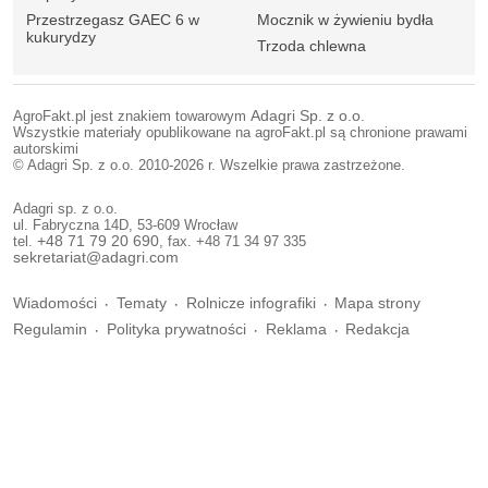
Przestrzegasz GAEC 6 w
Mocznik w żywieniu bydła
kukurydzy
Trzoda chlewna
AgroFakt.pl jest znakiem towarowym
Adagri Sp. z o.o.
Wszystkie materiały opublikowane na agroFakt.pl są chronione prawami
autorskimi
© Adagri Sp. z o.o. 2010-2026 r. Wszelkie prawa zastrzeżone.
Adagri sp. z o.o.
ul. Fabryczna 14D, 53-609 Wrocław
tel.
+48 71 79 20 690
, fax. +48 71 34 97 335
sekretariat@adagri.com
Wiadomości
Tematy
Rolnicze infografiki
Mapa strony
Regulamin
Polityka prywatności
Reklama
Redakcja