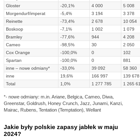
Gloster
-20,1%
4 000
5 008
Morgendurf/imperat
-5,4%
3 194
3 378
Reinette
-73,4%
2 678
10 054
Boskoop
-7,1%
1 002
1 079
Bramley
-77,6%
944
4 208
Cameo
-98,5%
30
2 050
Cox Orange
-100,0%
0
102
Spartan
-100,0%
0
881
inne – nowe odmiany*
-33,0%
39 092
58 360
inne
19,6%
166 997
139 678
Total
1,0%
1 277 785
1 265 6
*- nowe odmiany: m.in. Ariane, Belgica, Cameo, Diwa,
Greenstar, Goldrush, Honey Crunch, Jazz, Junami, Kanzi,
Mairac, Rubens, Tentation (Temptation), Wellant
Jakie były polskie zapasy jabłek w maju
2024?