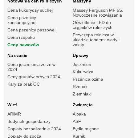
Notowania cen rolniczych
Maszyny
Cena kukurydzy suchej
Massey Ferguson MF 6S.
Nowoczesne rozwiązania
Cena pszenicy
konsumpcyjnej
Oświetlenie LED do
ciągników rolniczych
Cena pszenicy paszowej
Przyczepa rolnicza w
Cena rzepaku
układzie tandem: wady i
Ceny nawozów
zalety
Na czasie
Uprawy
Cena jęczmienia ze żniw
Jęczmień
2024
Kukurydza
Ceny gruntów ornych 2024
Pszenica ozima
Kary za brak OC
Rzepak
Ziemniaki
Wieś
Zwierzęta
ARiMR
Alpaka
Budynek gospodarczy
ASF
Dopłaty bezpośrednie 2024
Bydło mięsne
Dopłaty do zboża
Kurnik