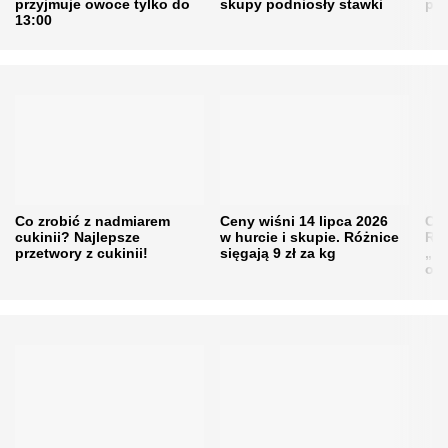
przyjmuje owoce tylko do
skupy podniosły stawki
pr
13:00
Co zrobić z nadmiarem
Ceny wiśni 14 lipca 2026
Cen
cukinii? Najlepsze
w hurcie i skupie. Różnice
Rol
przetwory z cukinii!
sięgają 9 zł za kg
„pe
obn