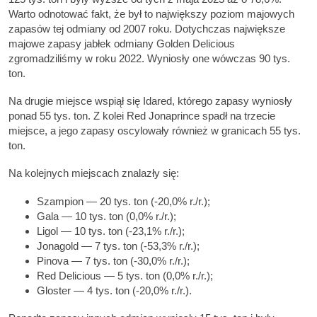
Warto odnotować fakt, że był to największy poziom majowych
zapasów tej odmiany od 2007 roku. Dotychczas największe
majowe zapasy jabłek odmiany Golden Delicious
zgromadziliśmy w roku 2022. Wyniosły one wówczas 90 tys.
ton.
Na drugie miejsce wspiął się Idared, którego zapasy wyniosły
ponad 55 tys. ton. Z kolei Red Jonaprince spadł na trzecie
miejsce, a jego zapasy oscylowały również w granicach 55 tys.
ton.
Na kolejnych miejscach znalazły się:
Szampion — 20 tys. ton (-20,0% r./r.);
Gala — 10 tys. ton (0,0% r./r.);
Ligol — 10 tys. ton (-23,1% r./r.);
Jonagold — 7 tys. ton (-53,3% r./r.);
Pinova — 7 tys. ton (-30,0% r./r.);
Red Delicious — 5 tys. ton (0,0% r./r.);
Gloster — 4 tys. ton (-20,0% r./r.).