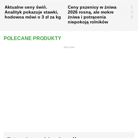
Aktualne ceny świń.
Ceny pszenicy w żniwa
Ce
Analityk pokazuje stawki,
2026 rosną, ale mokre
Sku
hodowca mówi o 3 zł za kg
żniwa i potrącenia
kon
niepokoją rolników
POLECANE PRODUKTY
REKLAMA