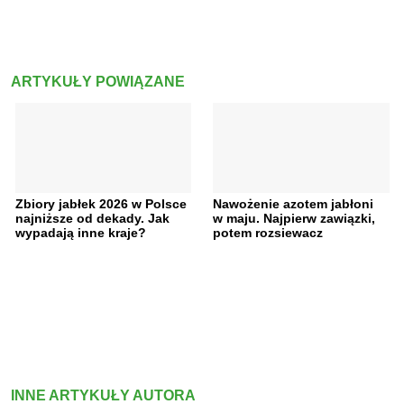
ARTYKUŁY POWIĄZANE
Zbiory jabłek 2026 w Polsce
Nawożenie azotem jabłoni
najniższe od dekady. Jak
w maju. Najpierw zawiązki,
wypadają inne kraje?
potem rozsiewacz
INNE ARTYKUŁY AUTORA