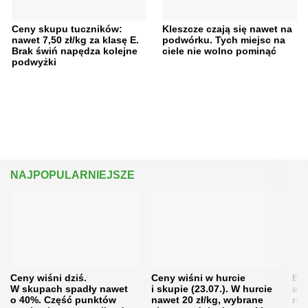
Ceny skupu tuczników:
Kleszcze czają się nawet na
nawet 7,50 zł/kg za klasę E.
podwórku. Tych miejsc na
Brak świń napędza kolejne
ciele nie wolno pominąć
podwyżki
NAJPOPULARNIEJSZE
Ceny wiśni dziś.
Ceny wiśni w hurcie
Będ
W skupach spadły nawet
i skupie (23.07.). W hurcie
agr
o 40%. Część punktów
nawet 20 zł/kg, wybrane
rol