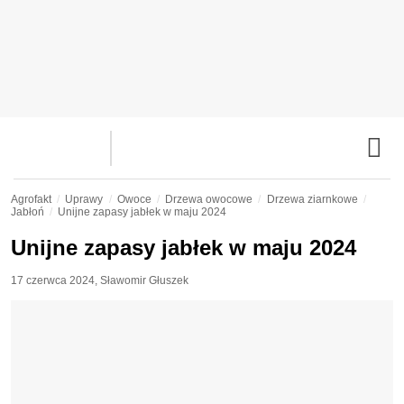
Agrofakt
Uprawy
Owoce
Drzewa owocowe
Drzewa ziarnkowe
Jabłoń
Unijne zapasy jabłek w maju 2024
Unijne zapasy jabłek w maju 2024
17 czerwca 2024
,
Sławomir Głuszek