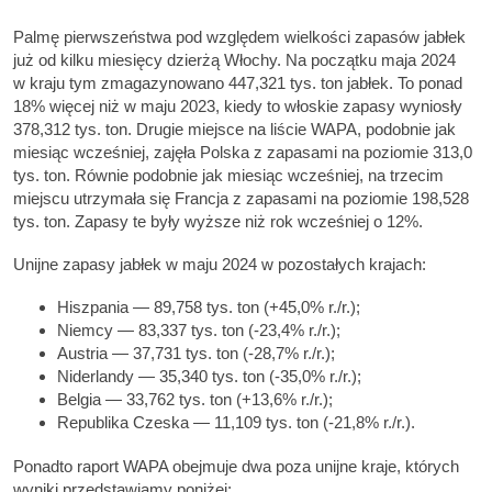
Palmę pierwszeństwa pod względem wielkości zapasów jabłek
już od kilku miesięcy dzierżą Włochy. Na początku maja 2024
w kraju tym zmagazynowano 447,321 tys. ton jabłek. To ponad
18% więcej niż w maju 2023, kiedy to włoskie zapasy wyniosły
378,312 tys. ton. Drugie miejsce na liście WAPA, podobnie jak
miesiąc wcześniej, zajęła Polska z zapasami na poziomie 313,0
tys. ton. Równie podobnie jak miesiąc wcześniej, na trzecim
miejscu utrzymała się Francja z zapasami na poziomie 198,528
tys. ton. Zapasy te były wyższe niż rok wcześniej o 12%.
Unijne zapasy jabłek w maju 2024 w pozostałych krajach:
Hiszpania — 89,758 tys. ton (+45,0% r./r.);
Niemcy — 83,337 tys. ton (-23,4% r./r.);
Austria — 37,731 tys. ton (-28,7% r./r.);
Niderlandy — 35,340 tys. ton (-35,0% r./r.);
Belgia — 33,762 tys. ton (+13,6% r./r.);
Republika Czeska — 11,109 tys. ton (-21,8% r./r.).
Ponadto raport WAPA obejmuje dwa poza unijne kraje, których
wyniki przedstawiamy poniżej: