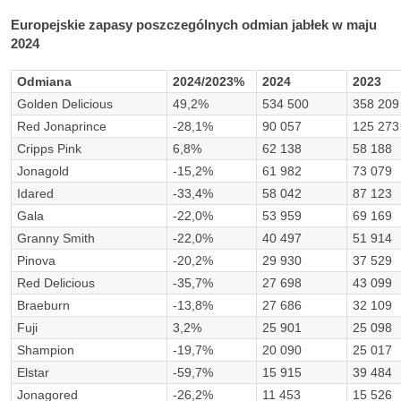
Europejskie zapasy poszczególnych odmian jabłek w maju
2024
Odmiana
2024/2023%
2024
2023
Golden Delicious
49,2%
534 500
358 209
Red Jonaprince
-28,1%
90 057
125 273
Cripps Pink
6,8%
62 138
58 188
Jonagold
-15,2%
61 982
73 079
Idared
-33,4%
58 042
87 123
Gala
-22,0%
53 959
69 169
Granny Smith
-22,0%
40 497
51 914
Pinova
-20,2%
29 930
37 529
Red Delicious
-35,7%
27 698
43 099
Braeburn
-13,8%
27 686
32 109
Fuji
3,2%
25 901
25 098
Shampion
-19,7%
20 090
25 017
Elstar
-59,7%
15 915
39 484
Jonagored
-26,2%
11 453
15 526