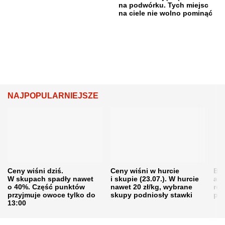
na podwórku. Tych miejsc
na ciele nie wolno pominąć
NAJPOPULARNIEJSZE
Ceny wiśni dziś.
Ceny wiśni w hurcie
Będ
W skupach spadły nawet
i skupie (23.07.). W hurcie
agr
o 40%. Część punktów
nawet 20 zł/kg, wybrane
rol
przyjmuje owoce tylko do
skupy podniosły stawki
pr
13:00