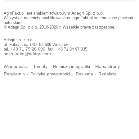
AgroFakt.pl jest znakiem towarowym
Adagri Sp. z o.o.
Wszystkie materiały opublikowane na agroFakt.pl są chronione prawami
autorskimi
© Adagri Sp. z o.o. 2010-2026 r. Wszelkie prawa zastrzeżone.
Adagri sp. z o.o.
ul. Fabryczna 14D, 53-609 Wrocław
tel.
+48 71 79 20 690
, fax. +48 71 34 97 335
sekretariat@adagri.com
Wiadomości
Tematy
Rolnicze infografiki
Mapa strony
Regulamin
Polityka prywatności
Reklama
Redakcja