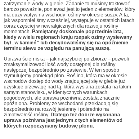
zatrzymanie wody w glebie. Zadanie to musimy traktować
bardzo poważnie, ponieważ jest to jeden z elementów, który
ma duży wpływ na wschody rośliny w okresie suszy. A ta,
jak wspomnieliśmy wcześniej, występuje w ostatnich latach
coraz częściej w newralgicznych dla rozwoju rośliny
momentach.
Pamiętamy doskonale poprzednie lata,
kiedy w wielu regionach kraju rzepak ozimy wysiewany
był „w kamień” lub decydowaliśmy się na opóźnienie
terminu siewu ze względu na panującą suszę.
Uprawa ścierniska – jak najszybciej po zbiorze – pozwoli
zmaksymalizować ilość wody dostępnej dla rośliny
następczej bezpośrednio po zasiewie. W ten sposób
stymulujemy poniekąd plon. Roślina, która ma w okresie
wschodów dostęp do wody znajdującej się w glebie już
uzyskuje przewagę nad tą, która wysiana została na takim
samym stanowisku, w identycznych warunkach
pogodowych, ale uprawa pożniwna została znacznie
opóźniona. Problemy ze wschodami przekładają się
bezpośrednio na rozwój jesienny i pośrednio na
zimotrwałość rośliny.
Dlatego też dobrze wykonana
uprawa pożniwna jest jednym z tych elementów od
których rozpoczynamy budowę plonu.