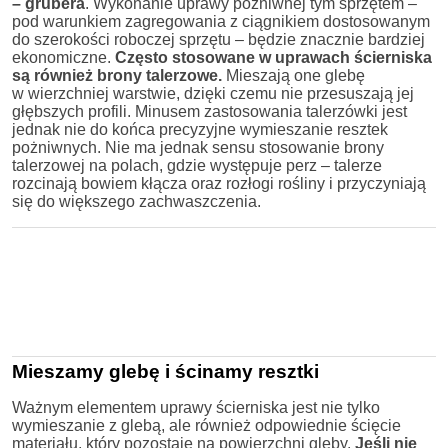
– grubera
. Wykonanie uprawy pożniwnej tym sprzętem –
pod warunkiem zagregowania z ciągnikiem dostosowanym
do szerokości roboczej sprzętu – będzie znacznie bardziej
ekonomiczne.
Często stosowane w uprawach ścierniska
są również brony talerzowe.
Mieszają one glebę
w wierzchniej warstwie, dzięki czemu nie przesuszają jej
głębszych profili. Minusem zastosowania talerzówki jest
jednak nie do końca precyzyjne wymieszanie resztek
pożniwnych. Nie ma jednak sensu stosowanie brony
talerzowej na polach, gdzie występuje perz – talerze
rozcinają bowiem kłącza oraz rozłogi rośliny i przyczyniają
się do większego zachwaszczenia.
Mieszamy glebę i ścinamy resztki
Ważnym elementem uprawy ścierniska jest nie tylko
wymieszanie z glebą, ale również odpowiednie ścięcie
materiału, który pozostaje na powierzchni gleby.
Jeśli nie