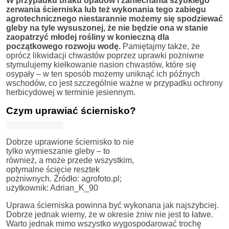
W przypadku braku opadów i zaniechania szybkiego
zerwania ścierniska lub też wykonania tego zabiegu
agrotechnicznego niestarannie możemy się spodziewać
gleby na tyle wysuszonej, że nie będzie ona w stanie
zaopatrzyć młodej rośliny w konieczną dla
początkowego rozwoju wodę.
Pamiętajmy także, że
oprócz likwidacji chwastów poprzez uprawki pożniwne
stymulujemy kiełkowanie nasion chwastów, które się
osypały – w ten sposób możemy uniknąć ich późnych
wschodów, co jest szczególnie ważne w przypadku ochrony
herbicydowej w terminie jesiennym.
Czym uprawiać ściernisko?
Dobrze uprawione ściernisko to nie
tylko wymieszanie gleby – to
również, a może przede wszystkim,
optymalne ścięcie resztek
pożniwnych. Źródło: agrofoto.pl;
użytkownik: Adrian_K_90
Uprawa ścierniska powinna być wykonana jak najszybciej.
Dobrze jednak wiemy, że w okresie żniw nie jest to łatwe.
Warto jednak mimo wszystko wygospodarować trochę