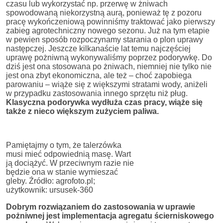
czasu lub wykorzystać np. przerwę w żniwach
spowodowaną niekorzystną aurą, ponieważ tę z pozoru
pracę wykończeniową powinniśmy traktować jako pierwszy
zabieg agrotechniczny nowego sezonu. Już na tym etapie
w pewien sposób rozpoczynamy starania o plon uprawy
następczej. Jeszcze kilkanaście lat temu najczęściej
uprawę pożniwną wykonywaliśmy poprzez podorywkę. Do
dziś jest ona stosowana po żniwach, niemniej nie tylko nie
jest ona zbyt ekonomiczna, ale też – choć zapobiega
parowaniu – wiąże się z większymi stratami wody, aniżeli
w przypadku zastosowania innego sprzętu niż pług.
Klasyczna podorywka wydłuża czas pracy, wiąże się
także z nieco większym zużyciem paliwa.
Pamiętajmy o tym, że talerzówka
musi mieć odpowiednią masę. Wart
ją dociążyć. W przeciwnym razie nie
będzie ona w stanie wymieszać
gleby. Źródło: agrofoto.pl;
użytkownik: ursusek-360
Dobrym rozwiązaniem do zastosowania w uprawie
pożniwnej jest implementacja agregatu ścierniskowego