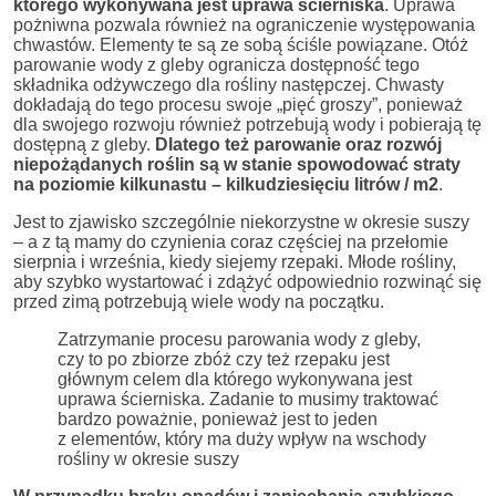
którego wykonywana jest uprawa ścierniska
. Uprawa
pożniwna pozwala również na ograniczenie występowania
chwastów. Elementy te są ze sobą ściśle powiązane. Otóż
parowanie wody z gleby ogranicza dostępność tego
składnika odżywczego dla rośliny następczej. Chwasty
dokładają do tego procesu swoje „pięć groszy”, ponieważ
dla swojego rozwoju również potrzebują wody i pobierają tę
dostępną z gleby.
Dlatego też parowanie oraz rozwój
niepożądanych roślin są w stanie spowodować straty
na poziomie kilkunastu – kilkudziesięciu litrów / m2
.
Jest to zjawisko szczególnie niekorzystne w okresie suszy
– a z tą mamy do czynienia coraz częściej na przełomie
sierpnia i września, kiedy siejemy rzepaki. Młode rośliny,
aby szybko wystartować i zdążyć odpowiednio rozwinąć się
przed zimą potrzebują wiele wody na początku.
Zatrzymanie procesu parowania wody z gleby,
czy to po zbiorze zbóż czy też rzepaku jest
głównym celem dla którego wykonywana jest
uprawa ścierniska. Zadanie to musimy traktować
bardzo poważnie, ponieważ jest to jeden
z elementów, który ma duży wpływ na wschody
rośliny w okresie suszy