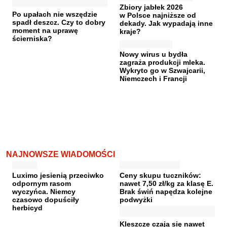
Zbiory jabłek 2026
Po upałach nie wszędzie
w Polsce najniższe od
spadł deszcz. Czy to dobry
dekady. Jak wypadają inne
moment na uprawę
kraje?
ścierniska?
Nowy wirus u bydła
zagraża produkcji mleka.
Wykryto go w Szwajcarii,
Niemczech i Francji
NAJNOWSZE WIADOMOŚCI
Luximo jesienią przeciwko
Ceny skupu tuczników:
odpornym rasom
nawet 7,50 zł/kg za klasę E.
wyczyńca. Niemcy
Brak świń napędza kolejne
czasowo dopuściły
podwyżki
herbicyd
Kleszcze czają się nawet