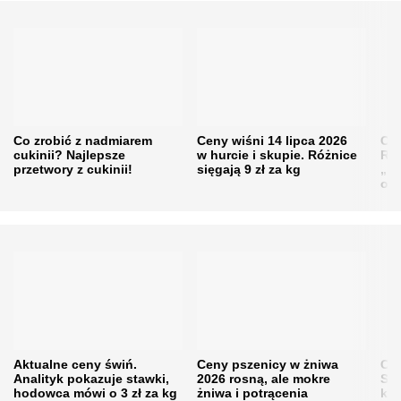
Co zrobić z nadmiarem
Ceny wiśni 14 lipca 2026
Cen
cukinii? Najlepsze
w hurcie i skupie. Różnice
Rol
przetwory z cukinii!
sięgają 9 zł za kg
„pe
obn
Aktualne ceny świń.
Ceny pszenicy w żniwa
Ce
Analityk pokazuje stawki,
2026 rosną, ale mokre
Sku
hodowca mówi o 3 zł za kg
żniwa i potrącenia
kon