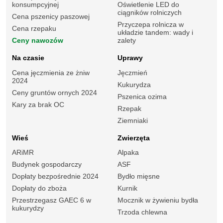
konsumpcyjnej
Oświetlenie LED do
ciągników rolniczych
Cena pszenicy paszowej
Przyczepa rolnicza w
Cena rzepaku
układzie tandem: wady i
Ceny nawozów
zalety
Na czasie
Uprawy
Cena jęczmienia ze żniw
Jęczmień
2024
Kukurydza
Ceny gruntów ornych 2024
Pszenica ozima
Kary za brak OC
Rzepak
Ziemniaki
Wieś
Zwierzęta
ARiMR
Alpaka
Budynek gospodarczy
ASF
Dopłaty bezpośrednie 2024
Bydło mięsne
Dopłaty do zboża
Kurnik
Przestrzegasz GAEC 6 w
Mocznik w żywieniu bydła
kukurydzy
Trzoda chlewna