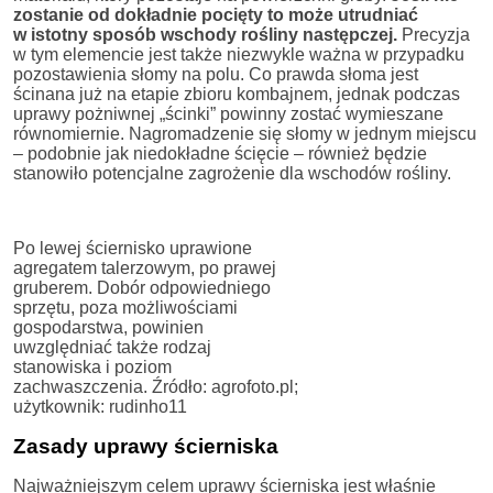
zostanie od dokładnie pocięty to może utrudniać
w istotny sposób wschody rośliny następczej.
Precyzja
w tym elemencie jest także niezwykle ważna w przypadku
pozostawienia słomy na polu. Co prawda słoma jest
ścinana już na etapie zbioru kombajnem, jednak podczas
uprawy pożniwnej „ścinki” powinny zostać wymieszane
równomiernie. Nagromadzenie się słomy w jednym miejscu
– podobnie jak niedokładne ścięcie – również będzie
stanowiło potencjalne zagrożenie dla wschodów rośliny.
Po lewej ściernisko uprawione
agregatem talerzowym, po prawej
gruberem. Dobór odpowiedniego
sprzętu, poza możliwościami
gospodarstwa, powinien
uwzględniać także rodzaj
stanowiska i poziom
zachwaszczenia. Źródło: agrofoto.pl;
użytkownik: rudinho11
Zasady uprawy ścierniska
Najważniejszym celem uprawy ścierniska jest właśnie