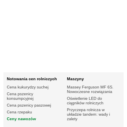
Notowania cen rolniczych
Maszyny
Cena kukurydzy suchej
Massey Ferguson MF 6S.
Nowoczesne rozwiązania
Cena pszenicy
konsumpcyjnej
Oświetlenie LED do
ciągników rolniczych
Cena pszenicy paszowej
Przyczepa rolnicza w
Cena rzepaku
układzie tandem: wady i
Ceny nawozów
zalety