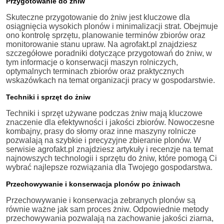
Przygotowanie do żniw
Skuteczne przygotowanie do żniw jest kluczowe dla
osiągnięcia wysokich plonów i minimalizacji strat. Obejmuje
ono kontrolę sprzętu, planowanie terminów zbiorów oraz
monitorowanie stanu upraw. Na agrofakt.pl znajdziesz
szczegółowe poradniki dotyczące przygotowań do żniw, w
tym informacje o konserwacji maszyn rolniczych,
optymalnych terminach zbiorów oraz praktycznych
wskazówkach na temat organizacji pracy w gospodarstwie.
Techniki i sprzęt do żniw
Techniki i sprzęt używane podczas żniw mają kluczowe
znaczenie dla efektywności i jakości zbiorów. Nowoczesne
kombajny, prasy do słomy oraz inne maszyny rolnicze
pozwalają na szybkie i precyzyjne zbieranie plonów. W
serwisie agrofakt.pl znajdziesz artykuły i recenzje na temat
najnowszych technologii i sprzętu do żniw, które pomogą Ci
wybrać najlepsze rozwiązania dla Twojego gospodarstwa.
Przechowywanie i konserwacja plonów po żniwach
Przechowywanie i konserwacja zebranych plonów są
równie ważne jak sam proces żniw. Odpowiednie metody
przechowywania pozwalają na zachowanie jakości ziarna,