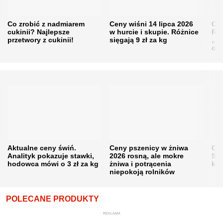
Co zrobić z nadmiarem
Ceny wiśni 14 lipca 2026
Cen
cukinii? Najlepsze
w hurcie i skupie. Różnice
Rol
przetwory z cukinii!
sięgają 9 zł za kg
„pe
obn
Aktualne ceny świń.
Ceny pszenicy w żniwa
Ce
Analityk pokazuje stawki,
2026 rosną, ale mokre
Sku
hodowca mówi o 3 zł za kg
żniwa i potrącenia
kon
niepokoją rolników
POLECANE PRODUKTY
REKLAMA