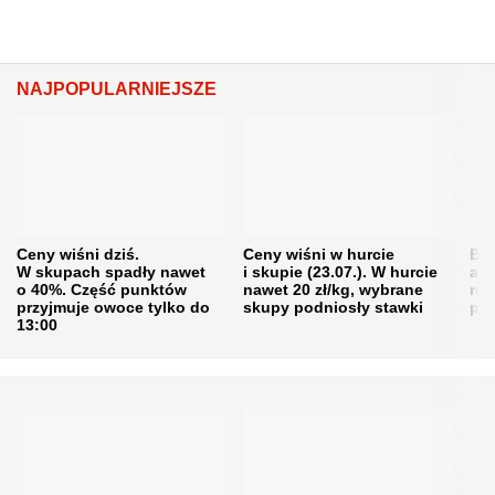
NAJPOPULARNIEJSZE
Ceny wiśni dziś.
Ceny wiśni w hurcie
Będ
W skupach spadły nawet
i skupie (23.07.). W hurcie
agr
o 40%. Część punktów
nawet 20 zł/kg, wybrane
rol
przyjmuje owoce tylko do
skupy podniosły stawki
pr
13:00