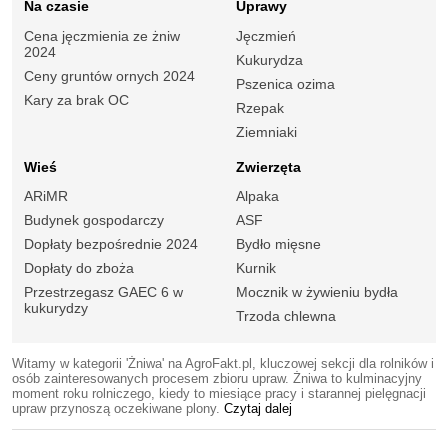
Na czasie
Uprawy
Cena jęczmienia ze żniw
Jęczmień
2024
Kukurydza
Ceny gruntów ornych 2024
Pszenica ozima
Kary za brak OC
Rzepak
Ziemniaki
Wieś
Zwierzęta
ARiMR
Alpaka
Budynek gospodarczy
ASF
Dopłaty bezpośrednie 2024
Bydło mięsne
Dopłaty do zboża
Kurnik
Przestrzegasz GAEC 6 w
Mocznik w żywieniu bydła
kukurydzy
Trzoda chlewna
Witamy w kategorii 'Żniwa' na AgroFakt.pl, kluczowej sekcji dla rolników i
osób zainteresowanych procesem zbioru upraw. Żniwa to kulminacyjny
moment roku rolniczego, kiedy to miesiące pracy i starannej pielęgnacji
upraw przynoszą oczekiwane plony.
Czytaj dalej