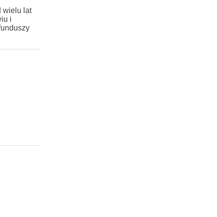
wielu lat
iu i
funduszy