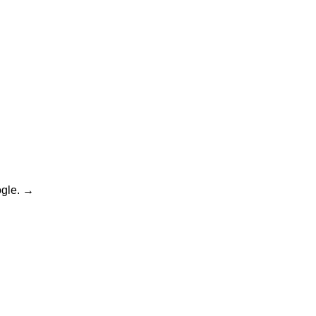
gle.
→