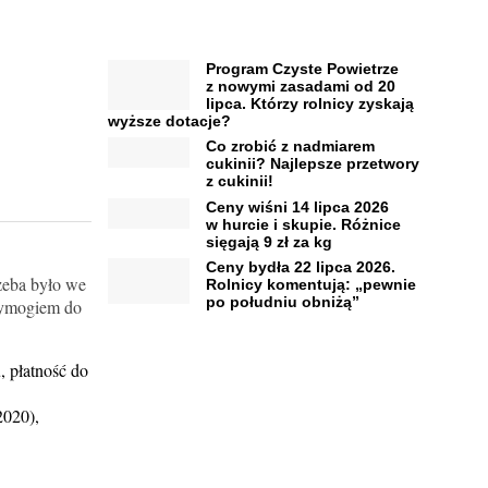
Program Czyste Powietrze
z nowymi zasadami od 20
lipca. Którzy rolnicy zyskają
wyższe dotacje?
Co zrobić z nadmiarem
cukinii? Najlepsze przetwory
z cukinii!
Ceny wiśni 14 lipca 2026
w hurcie i skupie. Różnice
sięgają 9 zł za kg
Ceny bydła 22 lipca 2026.
zeba było we
Rolnicy komentują: „pewnie
po południu obniżą”
 wymogiem do
, płatność do
2020),