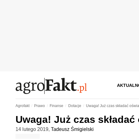
AKTUALN
Agrofakt
Prawo
Finanse
Dotacje
Uwaga! Już czas składać oświ
Uwaga! Już czas składać
14 lutego 2019
,
Tadeusz Śmigielski