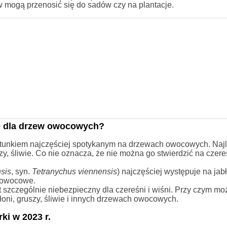
w mogą przenosić się do sadów czy na plantacje.
ne dla drzew owocowych?
gatunkiem najczęściej spotykanym na drzewach owocowych. Najl
zy, śliwie. Co nie oznacza, że nie można go stwierdzić na czere
sis
, syn.
Tetranychus viennensis
) najczęściej występuje na jab
a owocowe.
st szczególnie niebezpieczny dla czereśni i wiśni. Przy czym m
łoni, gruszy, śliwie i innych drzewach owocowych.
ki w 2023 r.