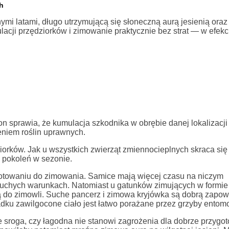
h
hymi latami, długo utrzymującą się słoneczną aurą jesienią ora
acji przędziorków i zimowanie praktycznie bez strat — w efekc
on sprawia, że kumulacja szkodnika w obrębie danej lokalizacji 
eniem roślin uprawnych.
iorków. Jak u wszystkich zwierząt zmiennocieplnych skraca si
j pokoleń w sezonie.
ygotowaniu do zimowania. Samice mają więcej czasu na niczym
w suchych warunkach. Natomiast u gatunków zimujących w formie
 do zimowli. Suche pancerz i zimowa kryjówka są dobrą zapow
u zawilgocone ciało jest łatwo porażane przez grzyby entomo
ie sroga, czy łagodna nie stanowi zagrożenia dla dobrze przyg