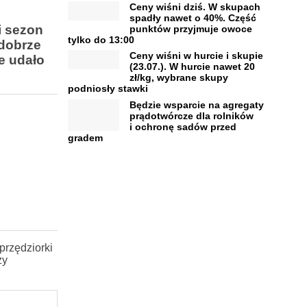
Ceny wiśni dziś. W skupach
spadły nawet o 40%. Część
i sezon
punktów przyjmuje owoce
tylko do 13:00
 dobrze
Ceny wiśni w hurcie i skupie
e udało
(23.07.). W hurcie nawet 20
zł/kg, wybrane skupy
podniosły stawki
Będzie wsparcie na agregaty
prądotwórcze dla rolników
i ochronę sadów przed
gradem
przędziorki
zy