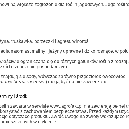
anowi największe zagrożenie dla roślin jagodowych. Jego roślin
na, truskawka, porzeczki i agrest, winorośl.
iedla natomiast maliny i jeżyny uprawne i dziko rosnące, w polu
 właściwie ograniczana się do różnych gatunków roślin z rodzaj
 szkód o znaczeniu gospodarczym.
h znajdują się sady, wówczas zarówno przędziorek owocowiec
etranychus
viennensis
) mogą być na nie zawleczone.
rminy i środki
in zawarte w serwisie www.agrofakt.pl nie zawierają pełnej tre
ży korzystać z zachowaniem bezpieczeństwa. Przed każdym uży
rmacje dotyczące produktu. Zwróć uwagę na zwroty wskazujące r
zamieszczonych w etykiecie.