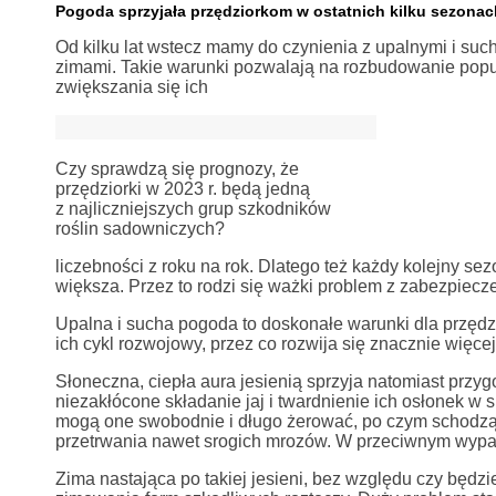
Pogoda sprzyjała przędziorkom w ostatnich kilku sezonac
Od kilku lat wstecz mamy do czynienia z upalnymi i suc
zimami. Takie warunki pozwalają na rozbudowanie popul
zwiększania się ich
Czy sprawdzą się prognozy, że
przędziorki w 2023 r. będą jedną
z najliczniejszych grup szkodników
roślin sadowniczych?
liczebności z roku na rok. Dlatego też każdy kolejny sez
większa. Przez to rodzi się ważki problem z zabezpiecz
Upalna i sucha pogoda to doskonałe warunki dla przędz
ich cykl rozwojowy, przez co rozwija się znacznie więce
Słoneczna, ciepła aura jesienią sprzyja natomiast prz
niezakłócone składanie jaj i twardnienie ich osłonek 
mogą one swobodnie i długo żerować, po czym schodzą
przetrwania nawet srogich mrozów. W przeciwnym wypadk
Zima nastająca po takiej jesieni, bez względu czy będz