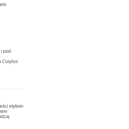
ami
 i pod
u
Corylus
ści etykiet-
ciem
odzaj