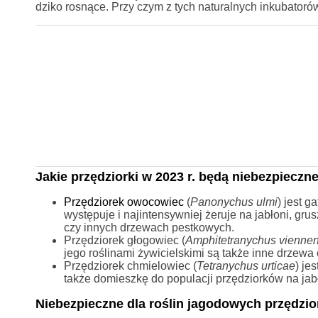
dziko rosnące. Przy czym z tych naturalnych inkubatoró
Jakie przędziorki w 2023 r. będą niebezpiecz
Przędziorek owocowiec
(
Panonychus ulmi
) jest 
występuje i najintensywniej żeruje na jabłoni, grus
czy innych drzewach pestkowych.
Przędziorek głogowiec (
Amphitetranychus
viennen
jego roślinami żywicielskimi są także inne drzew
Przędziorek chmielowiec (
Tetranychus urticae
) je
także domieszkę do populacji przędziorków na jab
Niebezpieczne dla roślin jagodowych przędzior