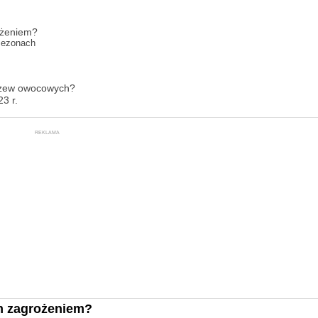
ożeniem?
 sezonach
drzew owocowych?
3 r.
REKLAMA
m zagrożeniem?