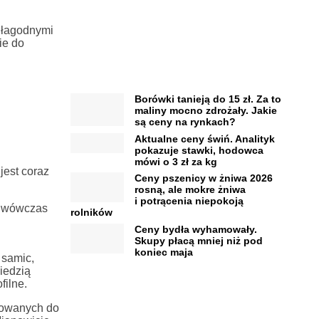
z łagodnymi
ie do
Borówki tanieją do 15 zł. Za to
maliny mocno zdrożały. Jakie
są ceny na rynkach?
Aktualne ceny świń. Analityk
pokazuje stawki, hodowca
mówi o 3 zł za kg
jest coraz
Ceny pszenicy w żniwa 2026
rosną, ale mokre żniwa
i potrącenia niepokoją
ę wówczas
rolników
Ceny bydła wyhamowały.
Skupy płacą mniej niż pod
koniec maja
 samic,
iedzią
filne.
otowanych do