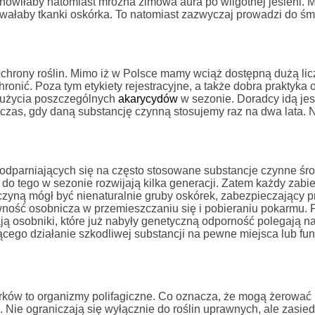
nowiłaby natomiast mroźna zimowa aura po wilgotnej jesieni. M
ałaby tkanki oskórka. To natomiast zazwyczaj prowadzi do śmi
hrony roślin. Mimo iż w Polsce mamy wciąż dostępną dużą lic
ronić. Poza tym etykiety rejestracyjne, a także dobra praktyka 
 użycia poszczególnych
akarycydów
w sezonie. Doradcy idą jes
zas, gdy daną substancję czynną stosujemy raz na dwa lata. Ni
odparniających się na często stosowane substancje czynne śr
 do tego w sezonie rozwijają kilka generacji. Zatem każdy zabi
yczyną mógł być nienaturalnie gruby oskórek, zabezpieczający p
wność osobnicza w przemieszczaniu się i pobieraniu pokarmu. 
ą osobniki, które już nabyły genetyczną odporność polegają n
cego działanie szkodliwej substancji na pewne miejsca lub fun
rków to organizmy polifagiczne. Co oznacza, że mogą żerować 
. Nie ograniczają się wyłącznie do roślin uprawnych, ale zasied