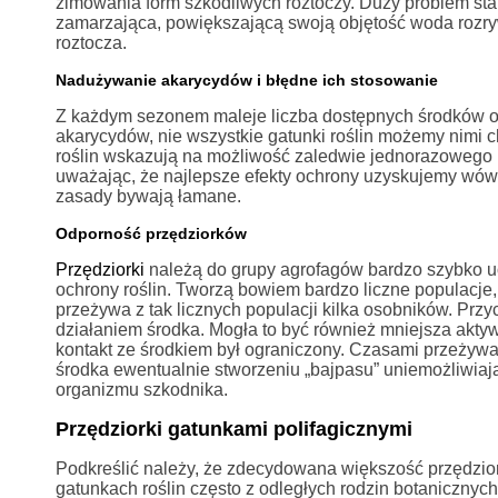
zimowania form szkodliwych roztoczy. Duży problem sta
zamarzająca, powiększającą swoją objętość woda rozryw
roztocza.
Nadużywanie akarycydów i błędne ich stosowanie
Z każdym sezonem maleje liczba dostępnych środków oc
akarycydów, nie wszystkie gatunki roślin możemy nimi ch
roślin wskazują na możliwość zaledwie jednorazowego
uważając, że najlepsze efekty ochrony uzyskujemy wówc
zasady bywają łamane.
Odporność przędziorków
Przędziorki
należą do grupy agrofagów bardzo szybko u
ochrony roślin. Tworzą bowiem bardzo liczne populacje,
przeżywa z tak licznych populacji kilka osobników. Prz
działaniem środka. Mogła to być również mniejsza akty
kontakt ze środkiem był ograniczony. Czasami przeżywaj
środka ewentualnie stworzeniu „bajpasu” uniemożliwiają
organizmu szkodnika.
Przędziorki gatunkami polifagicznymi
Podkreślić należy, że zdecydowana większość przędzio
gatunkach roślin często z odległych rodzin botanicznych