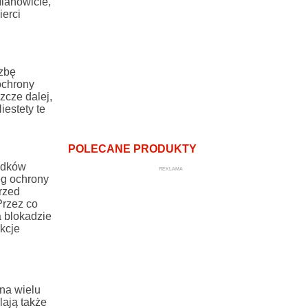
ianowicie,
erci
zbę
ochrony
zcze dalej,
estety te
POLECANE PRODUKTY
odków
REKLAMA
eg ochrony
rzed
Przez co
a blokadzie
kcje
na wielu
lają także