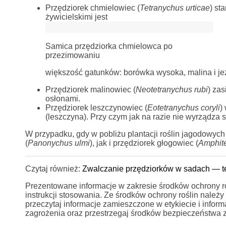
Przędziorek chmielowiec (
Tetranychus urticae
) st
żywicielskimi jest
Samica przędziorka chmielowca po
przezimowaniu
większość gatunków: borówka wysoka, malina i jeży
Przędziorek malinowiec (
Neotetranychus rubi
) zas
osłonami.
Przędziorek leszczynowiec (
Eotetranychus coryli
)
(leszczyna). Przy czym jak na razie nie wyrządza
W przypadku, gdy w pobliżu plantacji roślin jagodowyc
(
Panonychus ulmi
), jak i przędziorek głogowiec (
Amphit
Czytaj również:
Zwalczanie przędziorków w sadach — te
Prezentowane informacje w zakresie środków ochrony rośl
instrukcji stosowania. Ze środków ochrony roślin nale
przeczytaj informacje zamieszczone w etykiecie i info
zagrożenia oraz przestrzegaj środków bezpieczeństwa 