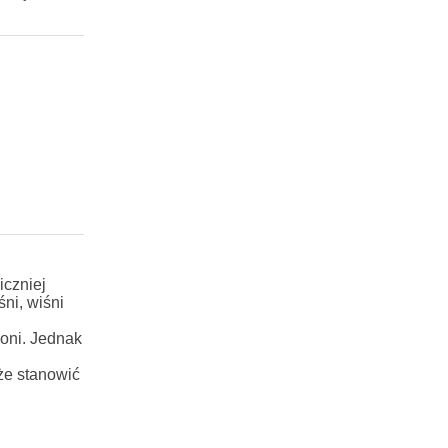
iczniej
śni, wiśni
łoni. Jednak
oże stanowić