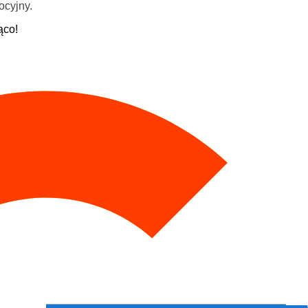
ocyjny.
ąco!