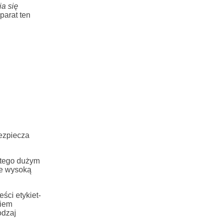
a się
parat ten
ezpiecza
latego dużym
je wysoką
ści etykiet-
ciem
odzaj