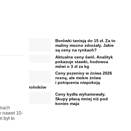
Borówki tanieją do 15 zł. Za to
maliny mocno zdrożały. Jakie
są ceny na rynkach?
Aktualne ceny świń. Analityk
pokazuje stawki, hodowca
mówi o 3 zł za kg
Ceny pszenicy w żniwa 2026
rosną, ale mokre żniwa
i potrącenia niepokoją
rolników
Ceny bydła wyhamowały.
Skupy płacą mniej niż pod
koniec maja
onach
y nawet 10-
 był to