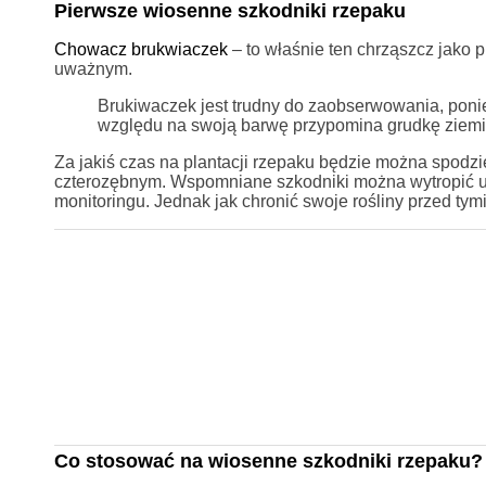
Pierwsze wiosenne szkodniki rzepaku
Chowacz brukwiaczek
– to właśnie ten chrząszcz jako p
uważnym.
Brukiwaczek jest trudny do zaobserwowania, poni
względu na swoją barwę przypomina grudkę ziemi
Za jakiś czas na plantacji rzepaku będzie można spod
czterozębnym. Wspomniane szkodniki można wytropić ust
monitoringu. Jednak jak chronić swoje rośliny przed ty
Co stosować na wiosenne szkodniki rzepaku?