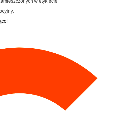
zamieszczonych w etykiecie.
ocyjny.
ąco!