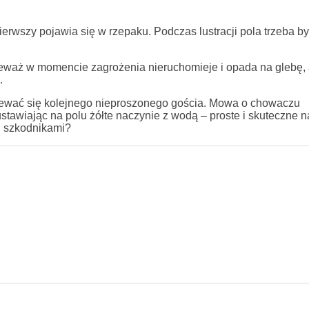
ierwszy pojawia się w rzepaku. Podczas lustracji pola trzeba b
eważ w momencie zagrożenia nieruchomieje i opada na glebę, 
.
ziewać się kolejnego nieproszonego gościa. Mowa o chowaczu
awiając na polu żółte naczynie z wodą – proste i skuteczne n
mi szkodnikami?