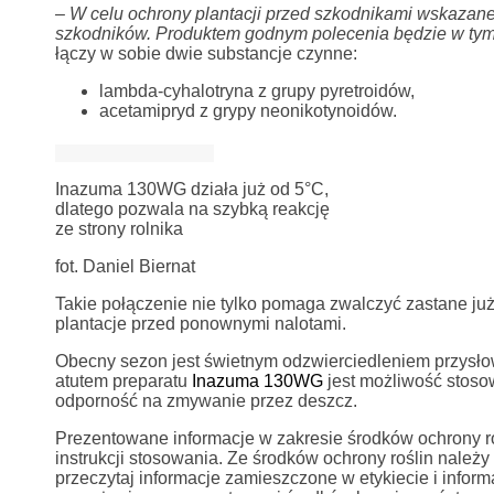
– W celu ochrony plantacji przed szkodnikami wskazane
szkodników.
Produktem godnym polecenia będzie w t
łączy w sobie dwie substancje czynne:
lambda-cyhalotryna z grupy pyretroidów,
acetamipryd z grypy neonikotynoidów.
Inazuma 130WG działa już od 5°C,
dlatego pozwala na szybką reakcję
ze strony rolnika
fot. Daniel Biernat
Takie połączenie nie tylko pomaga zwalczyć zastane ju
plantacje przed ponownymi nalotami.
Obecny sezon jest świetnym odzwierciedleniem przysłowi
atutem preparatu
Inazuma 130WG
jest możliwość stoso
odporność na zmywanie przez deszcz.
Prezentowane informacje w zakresie środków ochrony rośl
instrukcji stosowania. Ze środków ochrony roślin nale
przeczytaj informacje zamieszczone w etykiecie i info