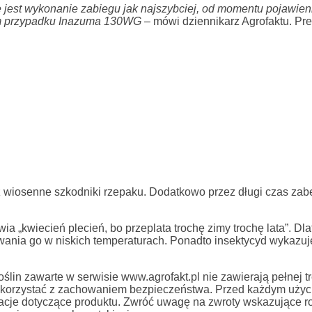
 jest wykonanie zabiegu jak najszybciej, od momentu pojawieni
ym przypadku Inazuma 130WG
– mówi dziennikarz Agrofaktu. Pre
ż wiosenne szkodniki rzepaku. Dodatkowo przez długi czas zab
a „kwiecień plecień, bo przeplata trochę zimy trochę lata”. D
wania go w niskich temperaturach. Ponadto insektycyd wykazu
in zawarte w serwisie www.agrofakt.pl nie zawierają pełnej tre
ży korzystać z zachowaniem bezpieczeństwa. Przed każdym uży
rmacje dotyczące produktu. Zwróć uwagę na zwroty wskazujące r