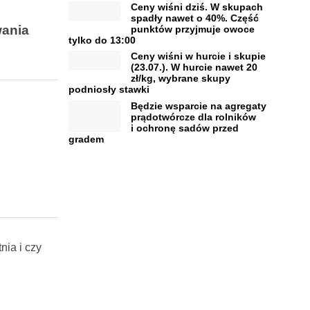
Ceny wiśni dziś. W skupach
spadły nawet o 40%. Część
wania
punktów przyjmuje owoce
tylko do 13:00
Ceny wiśni w hurcie i skupie
.
(23.07.). W hurcie nawet 20
zł/kg, wybrane skupy
podniosły stawki
Będzie wsparcie na agregaty
prądotwórcze dla rolników
i ochronę sadów przed
gradem
nia i czy