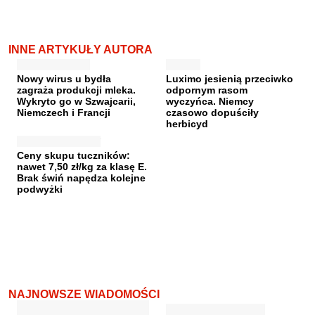
INNE ARTYKUŁY AUTORA
Nowy wirus u bydła
Luximo jesienią przeciwko
zagraża produkcji mleka.
odpornym rasom
Wykryto go w Szwajcarii,
wyczyńca. Niemcy
Niemczech i Francji
czasowo dopuściły
herbicyd
Ceny skupu tuczników:
nawet 7,50 zł/kg za klasę E.
Brak świń napędza kolejne
podwyżki
NAJNOWSZE WIADOMOŚCI