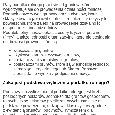
Raty podatku rolnego płaci się od gruntów, które
wykorzystuje się do prowadzenia działalności rolniczej.
Podatek dotyczy tych gruntów oraz budynków, które
sklasyfikowano jako użytki rolne. Jednakże nie dotyczy to
powierzchni, które zajęto na prowadzenie działalności
gospodarczej inna niż rolnicza.
Podatek rolny muszą opłacać osoby fizyczne, prawne
(firmy), a także jednostki organizacyjne, które nie posiadają
osobowości prawnej, które są:
właścicielami gruntów,
użytkownikami wieczystymi gruntów,
posiadaczami samoistnymi gruntów,
posiadaczami gruntów, które są własnością jednostki
samorządu terytorialnego lub Skarbu Państwa,
a posiadanie wynika z podpisania umowy.
Jaka jest podstawa wyliczenia podatku rolnego?
Podstawą do wyliczenia rat podatku rolnego jest liczba
posiadanych hektarów. Jednakże dla gruntów gospodarstw
rolnych liczbę hektarów przeliczeniowych ustala się na
podstawie powierzchni, rodzajów i klas użytków zgodnie
z ewidencją gruntów i budynków. Tymczasem dla
pozostałych gruntów podstawą jest liczba hektarów