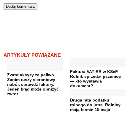
ARTYKUŁY POWIĄZANE
Faktura VAT RR w KSeF.
Zwrot akcyzy za paliwo.
Rolnik sprzedał pszenicę
Zanim ruszy sierpniowy
— kto wystawia
nabór, sprawdź faktury.
dokument?
Jeden błąd może obniżyć
zwrot
Druga rata podatku
rolnego do jutra. Rolnicy
mają termin 15 maja