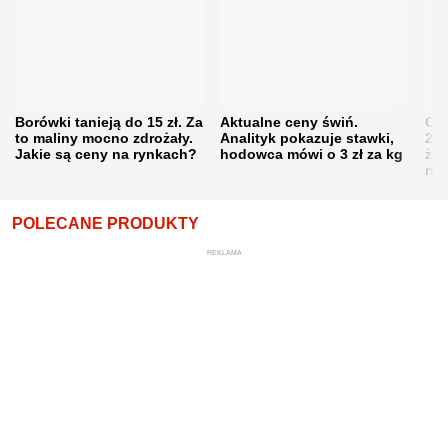
Borówki tanieją do 15 zł. Za
Aktualne ceny świń.
Cen
to maliny mocno zdrożały.
Analityk pokazuje stawki,
202
Jakie są ceny na rynkach?
hodowca mówi o 3 zł za kg
żni
nie
POLECANE PRODUKTY
REKLAMA