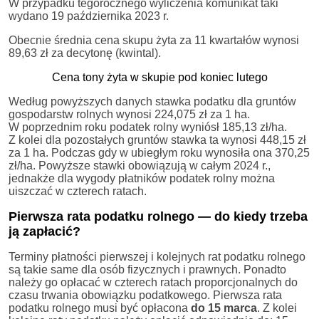
W przypadku tegorocznego wyliczenia komunikat taki
wydano 19 października 2023 r.
Obecnie średnia cena skupu żyta za 11 kwartałów wynosi
89,63 zł za decytonę (kwintal).
Cena tony żyta w skupie pod koniec lutego
Według powyższych danych stawka podatku dla gruntów
gospodarstw rolnych wynosi 224,075 zł za 1 ha.
W poprzednim roku podatek rolny wyniósł 185,13 zł/ha.
Z kolei dla pozostałych gruntów stawka ta wynosi 448,15 zł
za 1 ha. Podczas gdy w ubiegłym roku wynosiła ona 370,25
zł/ha. Powyższe stawki obowiązują w całym 2024 r.,
jednakże dla wygody płatników podatek rolny można
uiszczać w czterech ratach.
Pierwsza rata podatku rolnego — do kiedy trzeba
ją zapłacić?
Terminy płatności pierwszej i kolejnych rat podatku rolnego
są takie same dla osób fizycznych i prawnych. Ponadto
należy go opłacać w czterech ratach proporcjonalnych do
czasu trwania obowiązku podatkowego. Pierwsza rata
podatku rolnego musi być opłacona
do 15 marca
. Z kolei