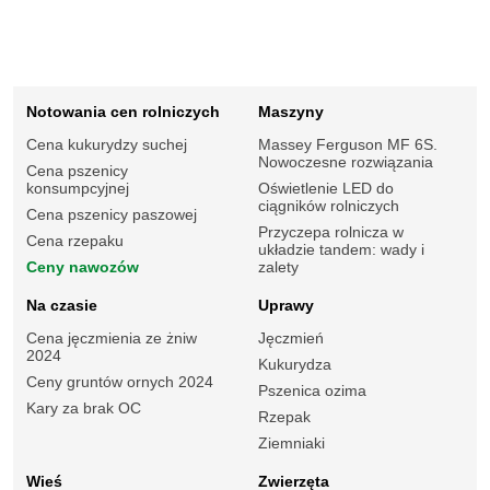
Notowania cen rolniczych
Maszyny
Cena kukurydzy suchej
Massey Ferguson MF 6S.
Nowoczesne rozwiązania
Cena pszenicy
konsumpcyjnej
Oświetlenie LED do
ciągników rolniczych
Cena pszenicy paszowej
Przyczepa rolnicza w
Cena rzepaku
układzie tandem: wady i
Ceny nawozów
zalety
Na czasie
Uprawy
Cena jęczmienia ze żniw
Jęczmień
2024
Kukurydza
Ceny gruntów ornych 2024
Pszenica ozima
Kary za brak OC
Rzepak
Ziemniaki
Wieś
Zwierzęta