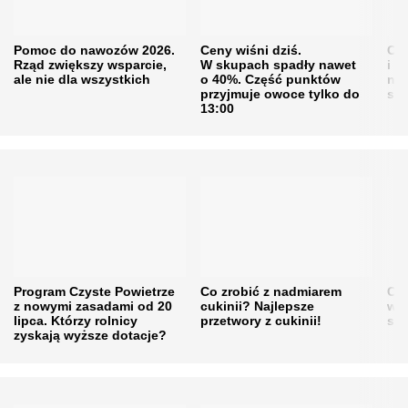
Pomoc do nawozów 2026.
Ceny wiśni dziś.
Cen
Rząd zwiększy wsparcie,
W skupach spadły nawet
i s
ale nie dla wszystkich
o 40%. Część punktów
naw
przyjmuje owoce tylko do
sku
13:00
Program Czyste Powietrze
Co zrobić z nadmiarem
Cen
z nowymi zasadami od 20
cukinii? Najlepsze
w h
lipca. Którzy rolnicy
przetwory z cukinii!
się
zyskają wyższe dotacje?