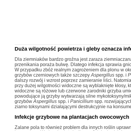
Duża wilgotność powietrza i gleby oznacza infe
Dla ziemniaków bardzo groźna jest zaraza ziemniaczana
przenikania poraża bulwę. Dlatego infekcja sprawia gn
W przypadku zbóż realnym zagrożeniem dla plonu w okres
grzybów czerniowych także szczepy
Aspergillus
spp. i
P
dalszy rozwój i wzrost poprzez zamieranie liści. Natomi
przy dużej wilgotności widoczne są wyblaknięte kłosy, 
widoczne są różowe lub czerwone zarodniki grzyba umi
powodujące ją grzyby wytwarzają silne mykotoksyny/miko
grzybów
Aspergillus
spp. i
Panicillium
spp. rozwijającyc
ziarno toksynami działającymi destrukcyjnie na konsume
Infekcje grzybowe na plantacjach owocowych
Zalane pola to również problem dla innych roślin uprawn