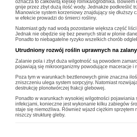
oznacza to całkowitą klęskę rolnika/ogrodnika. Bowiem dl
gnije przez zbyt dużą ilość wody. Jednakże podkreślić t
Mianowicie system korzeniowy znajdujący się dłuższy
w efekcie prowadzi do śmierci rośliny.
Natomiast gdy nad wodą pozostanie większa część liści 
Jednak nie obędzie się bez pewnych strat w plonie dane
Ponadto to niebagatelne ryzyko wszelkich chorób odgle
Utrudniony rozwój roślin uprawnych na zalan
Zalanie pola i zbyt duża wilgotność są powodem zamar
pojawiają się mikroorganizmy powodujące maceracje i ro
Poza tym w warunkach beztlenowych ginie znaczna ilość 
zniszczeniu ulega system sorpcyjny. Natomiast rozwija
destrukcję plonotwórczej frakcji glebowej.
Ponadto w warunkach wysokiej wilgotności pojawiania si
infekcjami, konieczne jest wykonanie kilku zabiegów śr
staje się niemożliwa. Również wjazd ciężkim sprzętem 
niszczy strukturę gleby.