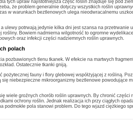
a tych upraw najistotniejsza część roślin znajduje się pod ziem
rzeba, że problem generalnie dotyczy wszystkich roślin uprawny
 czas w warunkach beztlenowych ulega nieodwracalnemu uszko
a ulewy potrwają jedynie kilka dni jest szansa na przetrwanie 
j rośliny. Bowiem nadmierna wilgotność to ogromne wydelikacen
bowych oraz infekcji części nadziemnych roślin uprawnych.
ych polach
cia pozbawionych tlenu tkanek. W efekcie na martwych fragmen
zkład. Ostatecznie tkanki gniją.
pożytecznej fauny i flory glebowej współżyjącej z rośliną. Po
ją się niebezpieczne mikroorganizmy beztlenowe powodujące m.
ę wiele groźnych chorób roślin uprawnych. By chronić części r
odkami ochrony roślin. Jednak realizacja ich przy ciągłych opa
na podmokłe pola stanowi problem. Do tego wjazd ciężkiego sp