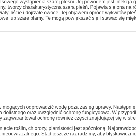
masowego wystąpienia szarej pleśni. Jej powodem jest infekcja
liny, tworzy charakterystyczną szarą pleśń. Pojawia się ona na 
kwiaty, liście i dojrzałe owoce. Jej objawem oprócz wykwitów pl
owe lub szare plamy. Te mogą powiększać się i stawać się mięk
w mogących odprowadzić wodę poza zasięg uprawy. Następnie, j
a dolistnego oraz uwzględnić ochronę fungicydową. W przypad
by zagwarantował ochronę również części znajdującej się w stref
cie roślin, chlorozy, plamistości jest spóźnioną. Najprawdop
nieodwracalnego. Stąd jeszcze raz radzimy, aby błyskawicznie