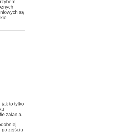
 grzybem
różnych
eśniowych są
kie
ak to tylko
ku
ie zalania.
odobniej
 po zejściu