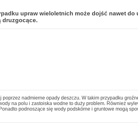
zypadku upraw wieloletnich może dojść nawet do 
ą druzgocące.
ej poprzez nadmierne opady deszczu. W takim przypadku groźne
ć wody na polu i zastoiska wodne to duży problem. Również wyl
. Ponadto podnoszące się wody podskórne i gruntowe mogą s