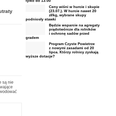
tylko do 13:00
Ceny wiśni w hurcie i skupie
utraty
(23.07.). W hurcie nawet 20
zł/kg, wybrane skupy
podniosły stawki
Będzie wsparcie na agregaty
prądotwórcze dla rolników
i ochronę sadów przed
gradem
Program Czyste Powietrze
z nowymi zasadami od 20
lipca. Którzy rolnicy zyskają
wyższe dotacje?
 są nie
ewające
powodować