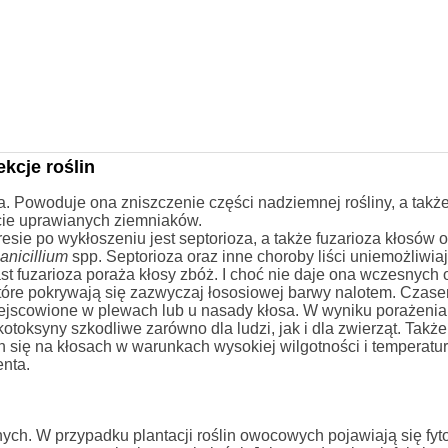
kcje roślin
. Powoduje ona zniszczenie części nadziemnej rośliny, a takż
icie uprawianych ziemniaków.
ie po wykłoszeniu jest septorioza, a także fuzarioza kłosów o
anicillium
spp. Septorioza oraz inne choroby liści uniemożliwiaj
ast fuzarioza poraża kłosy zbóż. I choć nie daje ona wczesnych 
które pokrywają się zazwyczaj łososiowej barwy nalotem. Czase
ejscowione w plewach lub u nasady kłosa. W wyniku porażenia
toksyny szkodliwe zarówno dla ludzi, jak i dla zwierząt. Także
h się na kłosach w warunkach wysokiej wilgotności i temperatur
nta.
ych. W przypadku plantacji roślin owocowych pojawiają się fyto