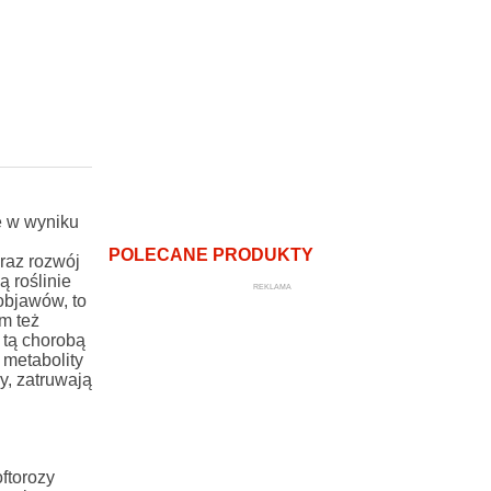
e w wyniku
POLECANE PRODUKTY
raz rozwój
ą roślinie
REKLAMA
objawów, to
m też
 tą chorobą
 metabolity
y, zatruwają
ftorozy