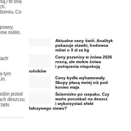
ią i to ona
ch.
dzeniu, Co
uprawy.
ie roślin.
Aktualne ceny świń. Analityk
pokazuje stawki, hodowca
mówi o 3 zł za kg
Ceny pszenicy w żniwa 2026
tach
rosną, ale mokre żniwa
i potrącenia niepokoją
rolników
za tym
Ceny bydła wyhamowały.
in.
Skupy płacą mniej niż pod
koniec maja
oślin przed
Ściernisko po rzepaku. Czy
warto poczekać na deszcz
dach deszczu
i wykorzystać efekt
rzętu
fałszywego siewu?