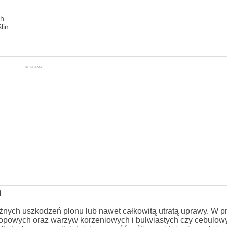
ch
lin
REKLAMA
i
ażnych uszkodzeń plonu lub nawet całkowitą utratą uprawy. W 
okopowych oraz warzyw korzeniowych i bulwiastych czy cebulow