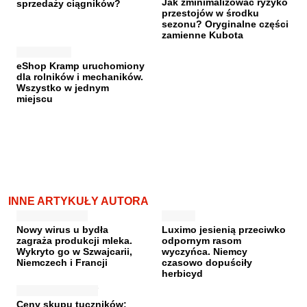
Jak zminimalizować ryzyko
sprzedaży ciągników?
przestojów w środku
sezonu? Oryginalne części
zamienne Kubota
eShop Kramp uruchomiony
dla rolników i mechaników.
Wszystko w jednym
miejscu
INNE ARTYKUŁY AUTORA
Nowy wirus u bydła
Luximo jesienią przeciwko
zagraża produkcji mleka.
odpornym rasom
Wykryto go w Szwajcarii,
wyczyńca. Niemcy
Niemczech i Francji
czasowo dopuściły
herbicyd
Ceny skupu tuczników: