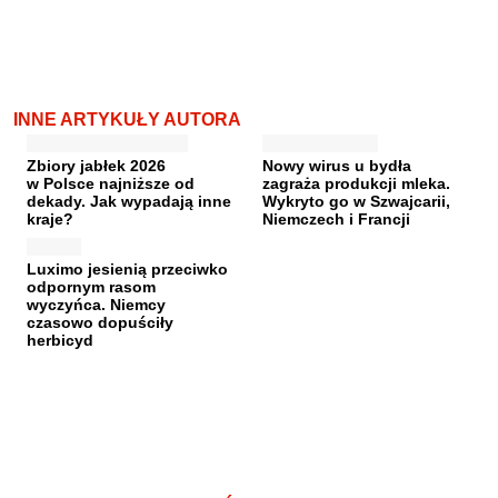
INNE ARTYKUŁY AUTORA
Zbiory jabłek 2026
Nowy wirus u bydła
w Polsce najniższe od
zagraża produkcji mleka.
dekady. Jak wypadają inne
Wykryto go w Szwajcarii,
kraje?
Niemczech i Francji
Luximo jesienią przeciwko
odpornym rasom
wyczyńca. Niemcy
czasowo dopuściły
herbicyd