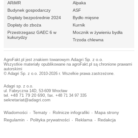
ARiMR
Alpaka
Budynek gospodarczy
ASF
Dopłaty bezpośrednie 2024
Bydło mięsne
Dopłaty do zboża
Kurnik
Przestrzegasz GAEC 6 w
Mocznik w żywieniu bydła
kukurydzy
Trzoda chlewna
AgroFakt.pl jest znakiem towarowym
Adagri Sp. z o.o.
Wszystkie materiały opublikowane na agroFakt.pl są chronione prawami
autorskimi
© Adagri Sp. z o.o. 2010-2026 r. Wszelkie prawa zastrzeżone.
Adagri sp. z o.o.
ul. Fabryczna 14D, 53-609 Wrocław
tel.
+48 71 79 20 690
, fax. +48 71 34 97 335
sekretariat@adagri.com
Wiadomości
Tematy
Rolnicze infografiki
Mapa strony
Regulamin
Polityka prywatności
Reklama
Redakcja