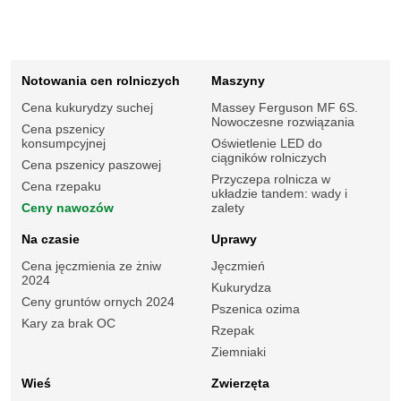
Notowania cen rolniczych
Maszyny
Cena kukurydzy suchej
Massey Ferguson MF 6S.
Nowoczesne rozwiązania
Cena pszenicy
konsumpcyjnej
Oświetlenie LED do
ciągników rolniczych
Cena pszenicy paszowej
Przyczepa rolnicza w
Cena rzepaku
układzie tandem: wady i
Ceny nawozów
zalety
Na czasie
Uprawy
Cena jęczmienia ze żniw
Jęczmień
2024
Kukurydza
Ceny gruntów ornych 2024
Pszenica ozima
Kary za brak OC
Rzepak
Ziemniaki
Wieś
Zwierzęta