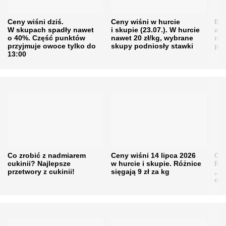
Ceny wiśni dziś.
Ceny wiśni w hurcie
Będ
W skupach spadły nawet
i skupie (23.07.). W hurcie
agr
o 40%. Część punktów
nawet 20 zł/kg, wybrane
rol
przyjmuje owoce tylko do
skupy podniosły stawki
pr
13:00
Co zrobić z nadmiarem
Ceny wiśni 14 lipca 2026
Cen
cukinii? Najlepsze
w hurcie i skupie. Różnice
Rol
przetwory z cukinii!
sięgają 9 zł za kg
„pe
obn