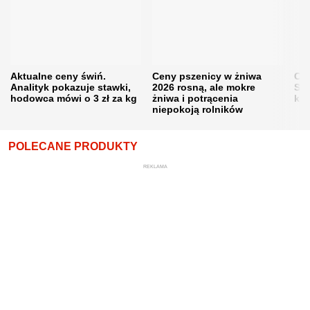
Aktualne ceny świń.
Ceny pszenicy w żniwa
Ce
Analityk pokazuje stawki,
2026 rosną, ale mokre
Sku
hodowca mówi o 3 zł za kg
żniwa i potrącenia
kon
niepokoją rolników
POLECANE PRODUKTY
REKLAMA