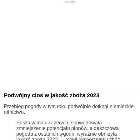
REKLAMA
Podwójny cios w jakość zboża 2023
Przebieg pogody w tym roku podwójnie dotknął niemieckie
rolnictwo.
Susza w maju i czerwcu spowodowała
zmniejszenie potencjału plonów, a deszczowa
pogoda z ostatnich tygodni wyraźnie obniżyła
jakość zboża 2023 — mówi ekspert rynku zbóż