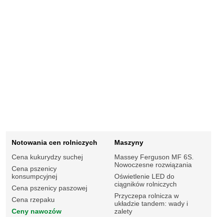
Notowania cen rolniczych
Maszyny
Cena kukurydzy suchej
Massey Ferguson MF 6S.
Nowoczesne rozwiązania
Cena pszenicy
konsumpcyjnej
Oświetlenie LED do
ciągników rolniczych
Cena pszenicy paszowej
Przyczepa rolnicza w
Cena rzepaku
układzie tandem: wady i
Ceny nawozów
zalety