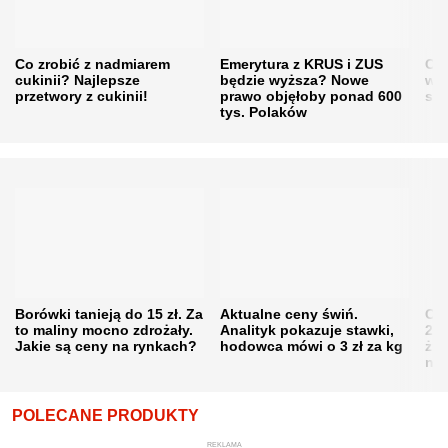
Co zrobić z nadmiarem
Emerytura z KRUS i ZUS
Cen
cukinii? Najlepsze
będzie wyższa? Nowe
w h
przetwory z cukinii!
prawo objęłoby ponad 600
się
tys. Polaków
Borówki tanieją do 15 zł. Za
Aktualne ceny świń.
Cen
to maliny mocno zdrożały.
Analityk pokazuje stawki,
202
Jakie są ceny na rynkach?
hodowca mówi o 3 zł za kg
żni
nie
POLECANE PRODUKTY
REKLAMA