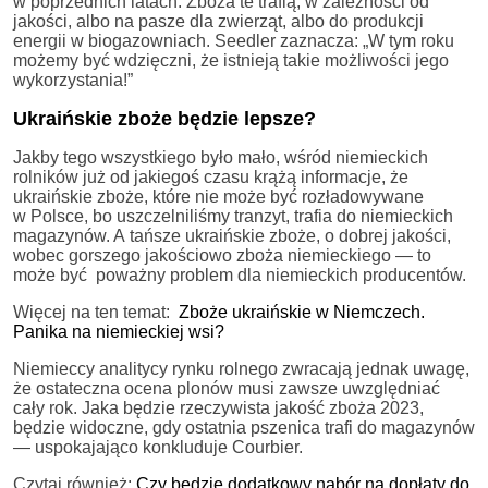
w poprzednich latach. Zboża te trafią, w zależności od
jakości, albo na pasze dla zwierząt, albo do produkcji
energii w biogazowniach. Seedler zaznacza: „W tym roku
możemy być wdzięczni, że istnieją takie możliwości jego
wykorzystania!”
Ukraińskie zboże będzie lepsze?
Jakby tego wszystkiego było mało, wśród niemieckich
rolników już od jakiegoś czasu krążą informacje, że
ukraińskie zboże, które nie może być rozładowywane
w Polsce, bo uszczelniliśmy tranzyt, trafia do niemieckich
magazynów. A tańsze ukraińskie zboże, o dobrej jakości,
wobec gorszego jakościowo zboża niemieckiego — to
może być poważny problem dla niemieckich producentów.
Więcej na ten temat:
Zboże ukraińskie w Niemczech.
Panika na niemieckiej wsi?
Niemieccy analitycy rynku rolnego zwracają jednak uwagę,
że ostateczna ocena plonów musi zawsze uwzględniać
cały rok. Jaka będzie rzeczywista jakość zboża 2023,
będzie widoczne, gdy ostatnia pszenica trafi do magazynów
— uspokajająco konkluduje Courbier.
Czytaj również:
Czy będzie dodatkowy nabór na dopłaty do