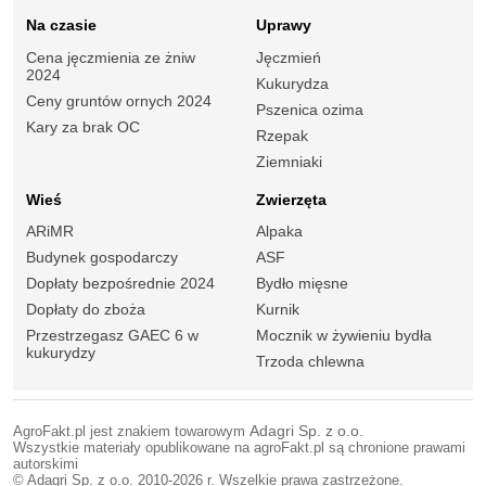
Na czasie
Uprawy
Cena jęczmienia ze żniw
Jęczmień
2024
Kukurydza
Ceny gruntów ornych 2024
Pszenica ozima
Kary za brak OC
Rzepak
Ziemniaki
Wieś
Zwierzęta
ARiMR
Alpaka
Budynek gospodarczy
ASF
Dopłaty bezpośrednie 2024
Bydło mięsne
Dopłaty do zboża
Kurnik
Przestrzegasz GAEC 6 w
Mocznik w żywieniu bydła
kukurydzy
Trzoda chlewna
AgroFakt.pl jest znakiem towarowym
Adagri Sp. z o.o.
Wszystkie materiały opublikowane na agroFakt.pl są chronione prawami
autorskimi
© Adagri Sp. z o.o. 2010-2026 r. Wszelkie prawa zastrzeżone.