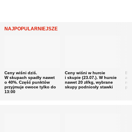
NAJPOPULARNIEJSZE
Ceny wiśni dziś.
Ceny wiśni w hurcie
Będ
W skupach spadły nawet
i skupie (23.07.). W hurcie
agr
o 40%. Część punktów
nawet 20 zł/kg, wybrane
rol
przyjmuje owoce tylko do
skupy podniosły stawki
pr
13:00