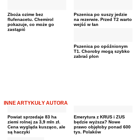
Zboża ozime bez
Pszenica po suszy jedzie
flufenacetu. Chemirol
na rezerwie. Przed T2 warto
pokazuje, co może go
wejść w łan
zastąpić
Pszenica po opóźnionym
T1. Choroby mogą szybko
zabrać plon
INNE ARTYKUŁY AUTORA
Powiat sprzedaje 83 ha
Emerytura z KRUS i ZUS
ziemi rolnej za 3,9 mln zł.
będzie wyższa? Nowe
Cena wygląda kusząco, ale
prawo objęłoby ponad 600
są haczyki
tys. Polaków