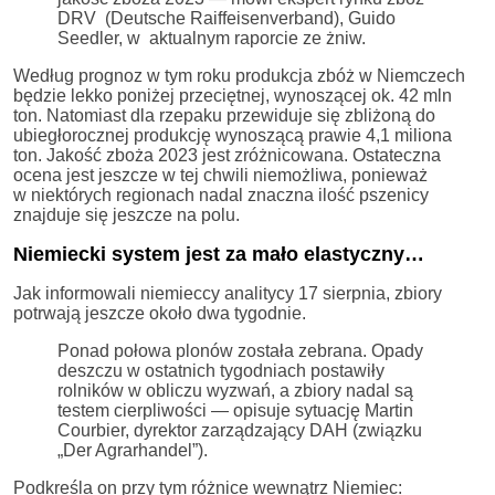
DRV (Deutsche Raiffeisenverband), Guido
Seedler, w aktualnym raporcie ze żniw.
Według prognoz w tym roku produkcja zbóż w Niemczech
będzie lekko poniżej przeciętnej, wynoszącej ok. 42 mln
ton. Natomiast dla rzepaku przewiduje się zbliżoną do
ubiegłorocznej produkcję wynoszącą prawie 4,1 miliona
ton. Jakość zboża 2023 jest zróżnicowana. Ostateczna
ocena jest jeszcze w tej chwili niemożliwa, ponieważ
w niektórych regionach nadal znaczna ilość pszenicy
znajduje się jeszcze na polu.
Niemiecki system jest za mało elastyczny…
Jak informowali niemieccy analitycy 17 sierpnia, zbiory
potrwają jeszcze około dwa tygodnie.
Ponad połowa plonów została zebrana. Opady
deszczu w ostatnich tygodniach postawiły
rolników w obliczu wyzwań, a zbiory nadal są
testem cierpliwości — opisuje sytuację Martin
Courbier, dyrektor zarządzający DAH (związku
„Der Agrarhandel”).
Podkreśla on przy tym różnice wewnątrz Niemiec: