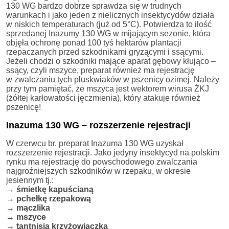
130 WG bardzo dobrze sprawdza się w trudnych
warunkach i jako jeden z nielicznych insektycydów działa
w niskich temperaturach (już od 5°C). Potwierdza to ilość
sprzedanej Inazumy 130 WG w mijającym sezonie, która
objęła ochronę ponad 100 tyś hektarów plantacji
rzepaczanych przed szkodnikami gryzącymi i ssącymi.
Jeżeli chodzi o szkodniki mające aparat gębowy kłująco –
ssący, czyli mszyce, preparat również ma rejestrację
w zwalczaniu tych pluskwiaków w pszenicy ozimej. Należy
przy tym pamiętać, że mszyca jest wektorem wirusa ŻKJ
(żółtej karłowatości jęczmienia), który atakuje również
pszenicę!
Inazuma 130 WG – rozszerzenie rejestracji
W czerwcu br. preparat Inazuma 130 WG uzyskał
rozszerzenie rejestracji. Jako jedyny insektycyd na polskim
rynku ma rejestrację do powschodowego zwalczania
najgroźniejszych szkodników w rzepaku, w okresie
jesiennym tj.:
→
śmietkę kapuścianą
→
pchełkę rzepakową
→
mączlika
→
mszyce
→
tantnisia krzyżowiaczka