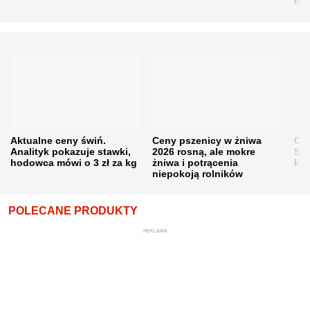
obn
Aktualne ceny świń.
Ceny pszenicy w żniwa
Ce
Analityk pokazuje stawki,
2026 rosną, ale mokre
Sku
hodowca mówi o 3 zł za kg
żniwa i potrącenia
kon
niepokoją rolników
POLECANE PRODUKTY
REKLAMA