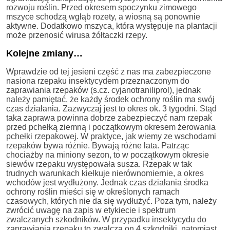
rozwoju roślin. Przed okresem spoczynku zimowego
mszyce schodzą wgłąb rozety, a wiosną są ponownie
aktywne. Dodatkowo mszyca, która występuje na plantacji
może przenosić wirusa żółtaczki rzepy.
Kolejne zmiany…
Wprawdzie od tej jesieni część z nas ma zabezpieczone
nasiona rzepaku insektycydem przeznaczonym do
zaprawiania rzepaków (s.cz. cyjanotraniliprol), jednak
należy pamiętać, że każdy środek ochrony roślin ma swój
czas działania. Zazwyczaj jest to okres ok. 3 tygodni. Stąd
taka zaprawa powinna dobrze zabezpieczyć nam rzepak
przed pchełką ziemną i początkowym okresem żerowania
pchełki rzepakowej. W praktyce, jak wiemy ze wschodami
rzepaków bywa różnie. Bywają różne lata. Patrząc
chociażby na miniony sezon, to w początkowym okresie
siewów rzepaku występowała susza. Rzepak w tak
trudnych warunkach kiełkuje nierównomiernie, a okres
wchodów jest wydłużony. Jednak czas działania środka
ochrony roślin mieści się w określonych ramach
czasowych, których nie da się wydłużyć. Poza tym, należy
zwrócić uwagę na zapis w etykiecie i spektrum
zwalczanych szkodników. W przypadku insektycydu do
zaprawiania rzepaku to zwalcza on 4 szkodniki, natomiast