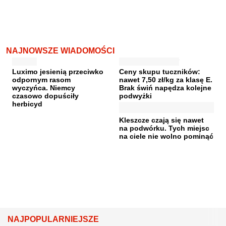
NAJNOWSZE WIADOMOŚCI
Luximo jesienią przeciwko
Ceny skupu tuczników:
odpornym rasom
nawet 7,50 zł/kg za klasę E.
wyczyńca. Niemcy
Brak świń napędza kolejne
czasowo dopuściły
podwyżki
herbicyd
Kleszcze czają się nawet
na podwórku. Tych miejsc
na ciele nie wolno pominąć
NAJPOPULARNIEJSZE