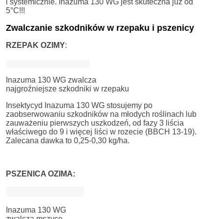
i systemicznie. Inazuma 130 WG jest skuteczna już od
5°C!!!
Zwalczanie szkodników w rzepaku i pszenicy
RZEPAK OZIMY
:
Inazuma 130 WG zwalcza
najgroźniejsze szkodniki w rzepaku
Insektycyd Inazuma 130 WG stosujemy po
zaobserwowaniu szkodników na młodych roślinach lub
zauważeniu pierwszych uszkodzeń, od fazy 3 liścia
właściwego do 9 i więcej liści w rozecie (BBCH 13-19).
Zalecana dawka to 0,25-0,30 kg/ha.
PSZENICA OZIMA:
Inazuma 130 WG
zwalcza mszycę