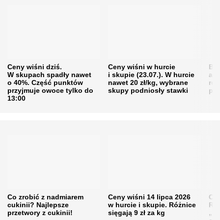
Ceny wiśni dziś.
Ceny wiśni w hurcie
Będ
W skupach spadły nawet
i skupie (23.07.). W hurcie
agr
o 40%. Część punktów
nawet 20 zł/kg, wybrane
rol
przyjmuje owoce tylko do
skupy podniosły stawki
pr
13:00
Co zrobić z nadmiarem
Ceny wiśni 14 lipca 2026
Cen
cukinii? Najlepsze
w hurcie i skupie. Różnice
Rol
przetwory z cukinii!
sięgają 9 zł za kg
„pe