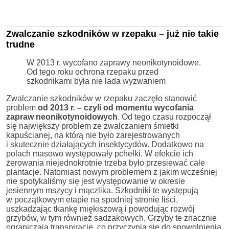
Zwalczanie szkodników w rzepaku – już nie takie
trudne
W 2013 r. wycofano zaprawy neonikotynoidowe.
Od tego roku ochrona rzepaku przed
szkodnikami była nie lada wyzwaniem
Zwalczanie szkodników w rzepaku zaczęło stanowić
problem
od 2013 r. – czyli od momentu wycofania
zapraw
neonikotynoidowych
. Od tego czasu rozpoczął
się największy problem ze zwalczaniem śmietki
kapuścianej, na którą nie było zarejestrowanych
i skutecznie działających insektycydów. Dodatkowo na
polach masowo występowały pchełki. W efekcie ich
żerowania niejednokrotnie trzeba było przesiewać całe
plantacje. Natomiast nowym problemem z jakim wcześniej
nie spotykaliśmy się jest występowanie w okresie
jesiennym mszycy i mączlika. Szkodniki te występują
w początkowym etapie na spodniej stronie liści,
uszkadzając tkankę miękiszową i powodując rozwój
grzybów, w tym również sadzakowych. Grzyby te znacznie
ograniczają transpirację, co przyczynia się do spowolnienia