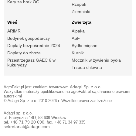
Kary za brak OC
Rzepak
Ziemniaki
Wieś
Zwierzęta
ARiMR
Alpaka
Budynek gospodarczy
ASF
Dopłaty bezpośrednie 2024
Bydło mięsne
Dopłaty do zboża
Kurnik
Przestrzegasz GAEC 6 w
Mocznik w żywieniu bydła
kukurydzy
Trzoda chlewna
AgroFakt.pl jest znakiem towarowym
Adagri Sp. z o.o.
Wszystkie materiały opublikowane na agroFakt.pl są chronione prawami
autorskimi
© Adagri Sp. z o.o. 2010-2026 r. Wszelkie prawa zastrzeżone.
Adagri sp. z o.o.
ul. Fabryczna 14D, 53-609 Wrocław
tel.
+48 71 79 20 690
, fax. +48 71 34 97 335
sekretariat@adagri.com