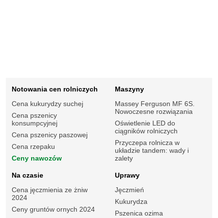
Notowania cen rolniczych
Maszyny
Cena kukurydzy suchej
Massey Ferguson MF 6S.
Nowoczesne rozwiązania
Cena pszenicy
konsumpcyjnej
Oświetlenie LED do
ciągników rolniczych
Cena pszenicy paszowej
Przyczepa rolnicza w
Cena rzepaku
układzie tandem: wady i
Ceny nawozów
zalety
Na czasie
Uprawy
Cena jęczmienia ze żniw
Jęczmień
2024
Kukurydza
Ceny gruntów ornych 2024
Pszenica ozima