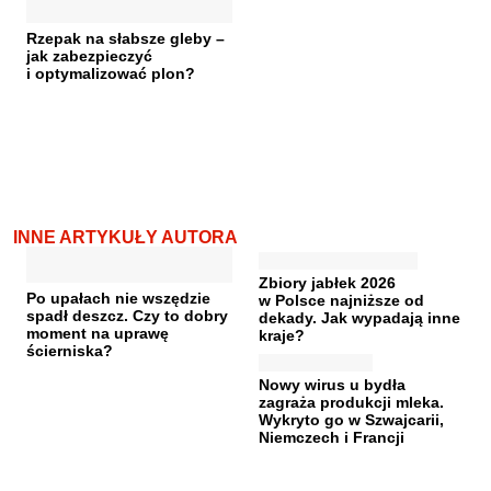
Rzepak na słabsze gleby –
jak zabezpieczyć
i optymalizować plon?
INNE ARTYKUŁY AUTORA
Zbiory jabłek 2026
Po upałach nie wszędzie
w Polsce najniższe od
spadł deszcz. Czy to dobry
dekady. Jak wypadają inne
moment na uprawę
kraje?
ścierniska?
Nowy wirus u bydła
zagraża produkcji mleka.
Wykryto go w Szwajcarii,
Niemczech i Francji