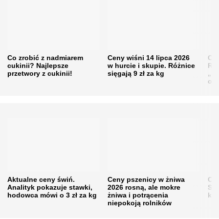
Co zrobić z nadmiarem
Ceny wiśni 14 lipca 2026
Cen
cukinii? Najlepsze
w hurcie i skupie. Różnice
Rol
przetwory z cukinii!
sięgają 9 zł za kg
„pe
obn
Aktualne ceny świń.
Ceny pszenicy w żniwa
Ce
Analityk pokazuje stawki,
2026 rosną, ale mokre
Sku
hodowca mówi o 3 zł za kg
żniwa i potrącenia
kon
niepokoją rolników