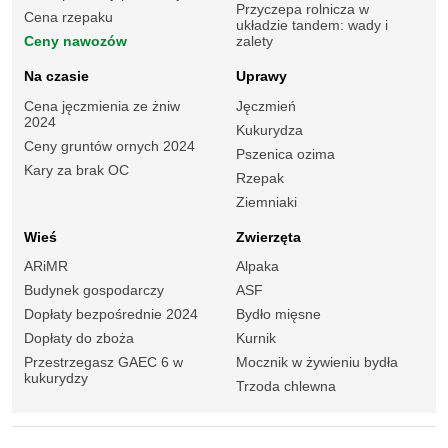
Przyczepa rolnicza w
Cena rzepaku
układzie tandem: wady i
Ceny nawozów
zalety
Na czasie
Uprawy
Cena jęczmienia ze żniw
Jęczmień
2024
Kukurydza
Ceny gruntów ornych 2024
Pszenica ozima
Kary za brak OC
Rzepak
Ziemniaki
Wieś
Zwierzęta
ARiMR
Alpaka
Budynek gospodarczy
ASF
Dopłaty bezpośrednie 2024
Bydło mięsne
Dopłaty do zboża
Kurnik
Przestrzegasz GAEC 6 w
Mocznik w żywieniu bydła
kukurydzy
Trzoda chlewna