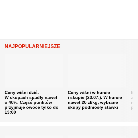
NAJPOPULARNIEJSZE
Ceny wiśni dziś.
Ceny wiśni w hurcie
Będ
W skupach spadły nawet
i skupie (23.07.). W hurcie
agr
o 40%. Część punktów
nawet 20 zł/kg, wybrane
rol
przyjmuje owoce tylko do
skupy podniosły stawki
pr
13:00