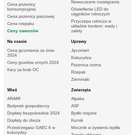
Nowoczesne rozwiązania
Cena pszenicy
konsumpcyjnej
Oświetlenie LED do
ciągników rolniczych
Cena pszenicy paszowej
Przyczepa rolnicza w
Cena rzepaku
układzie tandem: wady i
Ceny nawozów
zalety
Na czasie
Uprawy
Cena jęczmienia ze żniw
Jęczmień
2024
Kukurydza
Ceny gruntów ornych 2024
Pszenica ozima
Kary za brak OC
Rzepak
Ziemniaki
Wieś
Zwierzęta
ARiMR
Alpaka
Budynek gospodarczy
ASF
Dopłaty bezpośrednie 2024
Bydło mięsne
Dopłaty do zboża
Kurnik
Przestrzegasz GAEC 6 w
Mocznik w żywieniu bydła
kukurydzy
Trzoda chlewna