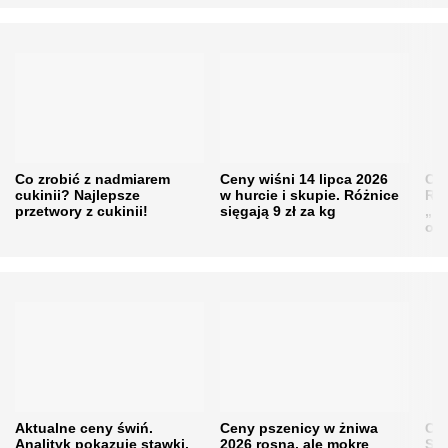
Co zrobić z nadmiarem
Ceny wiśni 14 lipca 2026
Cen
cukinii? Najlepsze
w hurcie i skupie. Różnice
Rol
przetwory z cukinii!
sięgają 9 zł za kg
„pe
obn
Aktualne ceny świń.
Ceny pszenicy w żniwa
Ce
Analityk pokazuje stawki,
2026 rosną, ale mokre
Sku