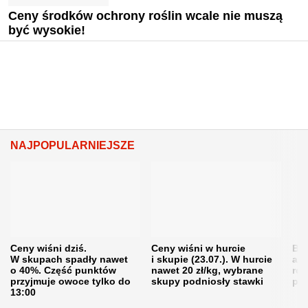
Ceny środków ochrony roślin wcale nie muszą
być wysokie!
NAJPOPULARNIEJSZE
Ceny wiśni dziś.
Ceny wiśni w hurcie
Będ
W skupach spadły nawet
i skupie (23.07.). W hurcie
agr
o 40%. Część punktów
nawet 20 zł/kg, wybrane
rol
przyjmuje owoce tylko do
skupy podniosły stawki
pr
13:00