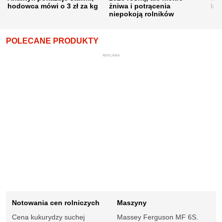
hodowca mówi o 3 zł za kg
żniwa i potrącenia
kon
niepokoją rolników
POLECANE PRODUKTY
REKLAMA
Notowania cen rolniczych
Maszyny
Cena kukurydzy suchej
Massey Ferguson MF 6S.