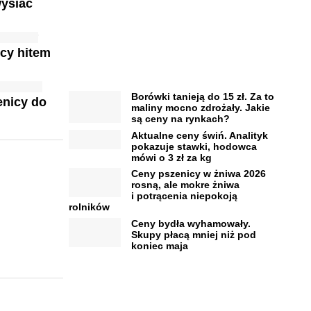
wysiać
cy hitem
Borówki tanieją do 15 zł. Za to
enicy do
maliny mocno zdrożały. Jakie
są ceny na rynkach?
Aktualne ceny świń. Analityk
pokazuje stawki, hodowca
mówi o 3 zł za kg
Ceny pszenicy w żniwa 2026
rosną, ale mokre żniwa
i potrącenia niepokoją
rolników
Ceny bydła wyhamowały.
Skupy płacą mniej niż pod
koniec maja