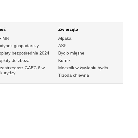
ieś
Zwierzęta
RiMR
Alpaka
udynek gospodarczy
ASF
płaty bezpośrednie 2024
Bydło mięsne
płaty do zboża
Kurnik
rzestrzegasz GAEC 6 w
Mocznik w żywieniu bydła
ukurydzy
Trzoda chlewna