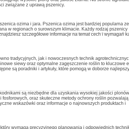
ści związane z uprawą pszenicy.
zenica ozima i jara. Pszenica ozima jest bardziej popularna z
iana w regionach o surowszym klimacie. Każdy rodzaj pszenicy
znajdziesz szczegółowe informacje na temat cech i wymagań k
o tradycyjnych, jak i nowoczesnych technik agrotechnicznyc
inowe siewy oraz optymalne zagęszczenie roślin to kluczowe 
ępne są poradniki i artykuły, które pomogą w doborze najlepsz
kodnikami są niezbędne dla uzyskania wysokiej jakości plonów
fosforowych, oraz skuteczne metody ochrony roślin pozwalają
aktyczne wskazówki oraz informacje o najnowszych produktach i
 który wymaga precyzyjnego planowania i odpowiednich techni