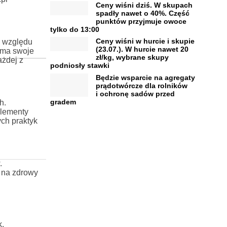
Ceny wiśni dziś. W skupach
spadły nawet o 40%. Część
punktów przyjmuje owoce
tylko do 13:00
Ceny wiśni w hurcie i skupie
e względu
(23.07.). W hurcie nawet 20
 ma swoje
zł/kg, wybrane skupy
ażdej z
podniosły stawki
Będzie wsparcie na agregaty
prądotwórcze dla rolników
i ochronę sadów przed
gradem
h.
elementy
ych praktyk
.
 na zdrowy
k.