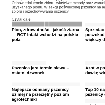
Odpowiedni termin zbioru, właściwe metody oraz warunk
uzyskanego plonu. W sekcji poświęconej pszenicy na ag
zbioru i przechowywania pszenicy.
Czytaj dalej
Plon, zdrowotność i jakość ziarna
Sprzedać 
— RGT Intakt wchodzi na polskie
poczekać
pola
większy 
Pszenica jara termin siewu –
Azot w ps
ostatni dzwonek
dawkę wi
Najlepsze odmiany pszenicy
Top 10 n
ozimej na przeciętny poziom
pszenicy 
agrotechniki