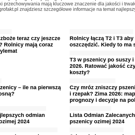
i przechowywania mają kluczowe znaczenie dla jakości i trwał
rofakt.pl znajdziesz szczegółowe informacje na temat najlepsz
zboże teraz czy jeszcze
Rolnicy łączą T2 i T3 aby
? Rolnicy mają coraz
oszczędzić. Kiedy to ma
dylemat
T3 w pszenicy po suszy 
2026. Ratować jakość czy
koszty?
zenicy – ile na pierwszą
Czy mróz zniszczy pszen
osną?
i rzepak? Zima 2026: map
prognozy i decyzje na po
ajlepszych odmian
Lista Odmian Zalecanyc
ozimej 2024
pszenicy ozimej 2024