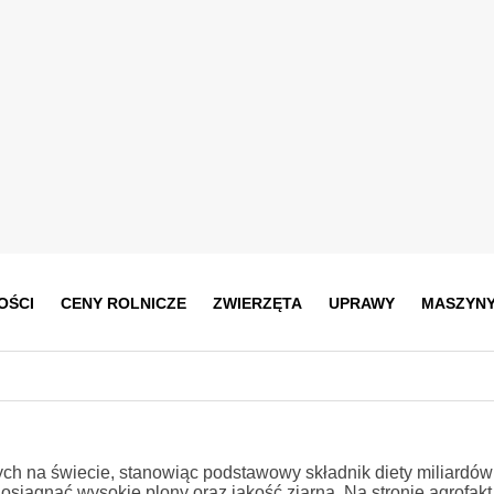
OŚCI
CENY ROLNICZE
ZWIERZĘTA
UPRAWY
MASZYN
h na świecie, stanowiąc podstawowy składnik diety miliardów l
siągnąć wysokie plony oraz jakość ziarna. Na stronie agrofakt.