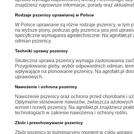
znajdziesz najnowsze informacje, porady oraz aktualno
Rodzaje pszenicy uprawianej w Polsce
W Polsce uprawiane są różne rodzaje pszenicy, w tym ps
na wyższe plony, podczas gdy pszenica jara jest upraw
specyficzne wymagania agrotechniczne. Na agrofakt.pl 
odmian pszenicy.
Techniki uprawy pszenicy
Skuteczna uprawa pszenicy wymaga zastosowania zarówn
Przygotowanie gleby, wybór odpowiednich odmian, term
wpływające na plonowanie pszenicy. Na agrofakt.pl dost
uprawowych.
Nawożenie i ochrona pszenicy
Nawożenie pszenicy oraz ochrona przed chorobami i sz
Optymalne stosowanie nawozów, zwłaszcza azotowych i 
wzrost i rozwój pszenicy. Na agrofakt.pl znajdziesz pr
technologiach w zakresie nawożenia i ochrony roślin.
Zbiór i przechowywanie pszenicy
Zbiór pszenicy to kulminacyjny moment w cyklu uprawy,