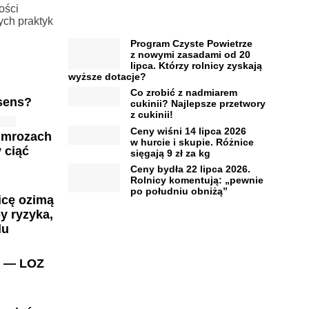
ości
ych praktyk
Program Czyste Powietrze
z nowymi zasadami od 20
lipca. Którzy rolnicy zyskają
wyższe dotacje?
Co zrobić z nadmiarem
 sens?
cukinii? Najlepsze przetwory
z cukinii!
Ceny wiśni 14 lipca 2026
i mrozach
w hurcie i skupie. Różnice
 ciąć
sięgają 9 zł za kg
Ceny bydła 22 lipca 2026.
Rolnicy komentują: „pewnie
po południu obniżą”
icę ozimą
y ryzyka,
lu
h — LOZ