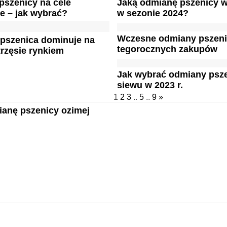
pszenicy na cele
Jaką odmianę pszenicy 
e – jak wybrać?
w sezonie 2024?
Wczesne odmiany pszeni
 pszenica dominuje na
tegorocznych zakupów
 trzęsie rynkiem
Jak wybrać odmiany psz
siewu w 2023 r.
1
2
3
..
5
..
9
»
ianę pszenicy ozimej