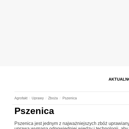
AKTUALN
Agrofakt
Uprawy
Zboża
Pszenica
Pszenica
Pszenica jest jednym z najważniejszych zbóż uprawianyc
uprawa wymaga odpowiedniej wiedzy i technologii, aby o