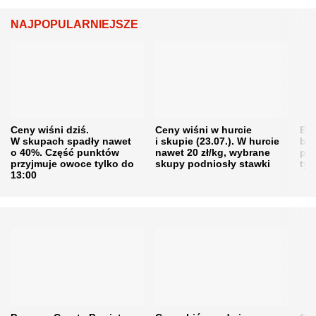
NAJPOPULARNIEJSZE
Ceny wiśni dziś.
Ceny wiśni w hurcie
Eme
W skupach spadły nawet
i skupie (23.07.). W hurcie
bę
o 40%. Część punktów
nawet 20 zł/kg, wybrane
pra
przyjmuje owoce tylko do
skupy podniosły stawki
tys
13:00