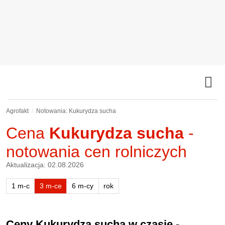
Agrofakt
Notowania: Kukurydza sucha
Cena
Kukurydza sucha
-
notowania cen rolniczych
Aktualizacja: 02.08.2026
1 m-c
3 m-ce
6 m-cy
rok
Ceny Kukurydza sucha w czasie -