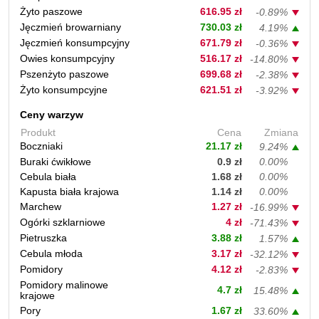
Żyto paszowe
616.95 zł
-0.89%
Jęczmień browarniany
730.03 zł
4.19%
Jęczmień konsumpcyjny
671.79 zł
-0.36%
Owies konsumpcyjny
516.17 zł
-14.80%
Pszenżyto paszowe
699.68 zł
-2.38%
Żyto konsumpcyjne
621.51 zł
-3.92%
Ceny warzyw
Produkt
Cena
Zmiana
Boczniaki
21.17 zł
9.24%
Buraki ćwikłowe
0.9 zł
0.00%
Cebula biała
1.68 zł
0.00%
Kapusta biała krajowa
1.14 zł
0.00%
Marchew
1.27 zł
-16.99%
Ogórki szklarniowe
4 zł
-71.43%
Pietruszka
3.88 zł
1.57%
Cebula młoda
3.17 zł
-32.12%
Pomidory
4.12 zł
-2.83%
Pomidory malinowe
4.7 zł
15.48%
krajowe
Pory
1.67 zł
33.60%