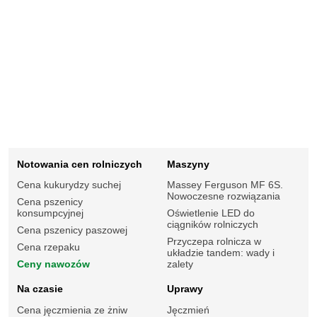
Notowania cen rolniczych
Maszyny
Cena kukurydzy suchej
Massey Ferguson MF 6S.
Nowoczesne rozwiązania
Cena pszenicy
konsumpcyjnej
Oświetlenie LED do
ciągników rolniczych
Cena pszenicy paszowej
Przyczepa rolnicza w
Cena rzepaku
układzie tandem: wady i
Ceny nawozów
zalety
Na czasie
Uprawy
Cena jęczmienia ze żniw
Jęczmień