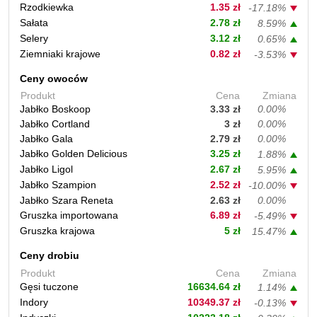
Rzodkiewka
1.35 zł
-17.18%
Sałata
2.78 zł
8.59%
Selery
3.12 zł
0.65%
Ziemniaki krajowe
0.82 zł
-3.53%
Ceny owoców
Produkt
Cena
Zmiana
Jabłko Boskoop
3.33 zł
0.00%
Jabłko Cortland
3 zł
0.00%
Jabłko Gala
2.79 zł
0.00%
Jabłko Golden Delicious
3.25 zł
1.88%
Jabłko Ligol
2.67 zł
5.95%
Jabłko Szampion
2.52 zł
-10.00%
Jabłko Szara Reneta
2.63 zł
0.00%
Gruszka importowana
6.89 zł
-5.49%
Gruszka krajowa
5 zł
15.47%
Ceny drobiu
Produkt
Cena
Zmiana
Gęsi tuczone
16634.64 zł
1.14%
Indory
10349.37 zł
-0.13%