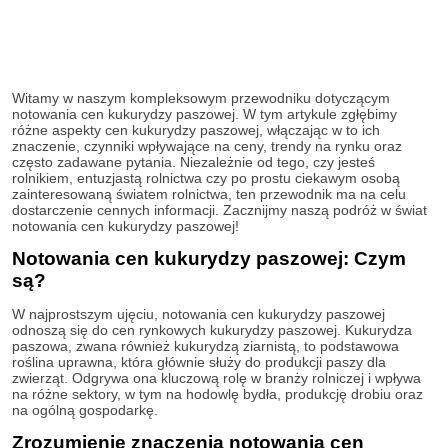
Witamy w naszym kompleksowym przewodniku dotyczącym
notowania cen kukurydzy paszowej. W tym artykule zgłębimy
różne aspekty cen kukurydzy paszowej, włączając w to ich
znaczenie, czynniki wpływające na ceny, trendy na rynku oraz
często zadawane pytania. Niezależnie od tego, czy jesteś
rolnikiem, entuzjastą rolnictwa czy po prostu ciekawym osobą
zainteresowaną światem rolnictwa, ten przewodnik ma na celu
dostarczenie cennych informacji. Zacznijmy naszą podróż w świat
notowania cen kukurydzy paszowej!
Notowania cen kukurydzy paszowej: Czym
są?
W najprostszym ujęciu, notowania cen kukurydzy paszowej
odnoszą się do cen rynkowych kukurydzy paszowej. Kukurydza
paszowa, zwana również kukurydzą ziarnistą, to podstawowa
roślina uprawna, która głównie służy do produkcji paszy dla
zwierząt. Odgrywa ona kluczową rolę w branży rolniczej i wpływa
na różne sektory, w tym na hodowlę bydła, produkcję drobiu oraz
na ogólną gospodarkę.
Zrozumienie znaczenia notowania cen