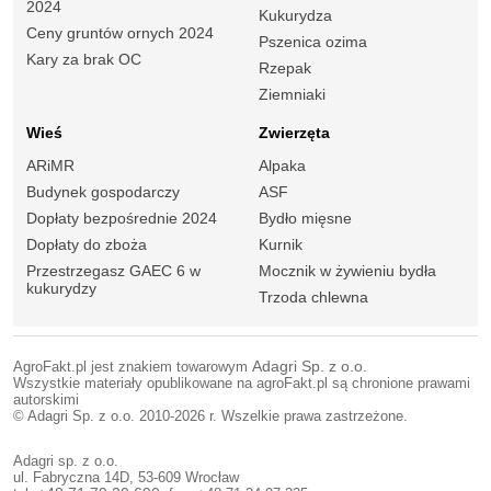
2024
Kukurydza
Ceny gruntów ornych 2024
Pszenica ozima
Kary za brak OC
Rzepak
Ziemniaki
Wieś
Zwierzęta
ARiMR
Alpaka
Budynek gospodarczy
ASF
Dopłaty bezpośrednie 2024
Bydło mięsne
Dopłaty do zboża
Kurnik
Przestrzegasz GAEC 6 w
Mocznik w żywieniu bydła
kukurydzy
Trzoda chlewna
AgroFakt.pl jest znakiem towarowym
Adagri Sp. z o.o.
Wszystkie materiały opublikowane na agroFakt.pl są chronione prawami
autorskimi
© Adagri Sp. z o.o. 2010-2026 r. Wszelkie prawa zastrzeżone.
Adagri sp. z o.o.
ul. Fabryczna 14D, 53-609 Wrocław