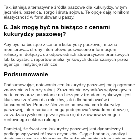
Tak, istnieją alternatywne źródła paszowe dla kukurydzy, w tym
jęczmień, pszenica, sorgo i śruta sojowa. Te opcje dają rolnikom
elastyczność w formułowaniu paszy.
6. Jak mogę być na bieżąco z cenami
kukurydzy paszowej?
Aby być na bieżąco z cenami kukurydzy paszowej, można
monitorować strony internetowe poświęcone informacjom
rolniczym, dołączyć do odpowiednich stowarzyszeń branżowych
lub korzystać z raportów analiz rynkowych dostarczanych przez
agencje i instytucje rolnicze.
Podsumowanie
Podsumowując, notowania cen kukurydzy paszowej mają ogromne
znaczenie w branży rolnej. Zrozumienie czynników wpływających
na te ceny oraz pozostanie na bieżąco z trendami rynkowymi jest
kluczowe zarówno dla rolników, jak i dla handlowców i
konsumentów. Poprzez śledzenie notowania cen kukurydzy
paszowej, interesariusze mogą podejmować świadome decyzje,
zarządzać ryzykiem i przyczyniać się do zrównoważonego i
rentownego sektora rolnego.
Pamiętaj, że świat cen kukurydzy paszowej jest dynamiczny i
podlega wpływowi różnych czynników. Ciągłe badania, analizy i
dostosowywanie są kluczowe dla radzenia sobie w tym zmiennym