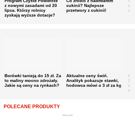
Program Czyste Powietrze
Co zrobić z nadmiarem
Cen
z nowymi zasadami od 20
cukinii? Najlepsze
w h
lipca. Którzy rolnicy
przetwory z cukinii!
się
zyskają wyższe dotacje?
Borówki tanieją do 15 zł. Za
Aktualne ceny świń.
Cen
to maliny mocno zdrożały.
Analityk pokazuje stawki,
202
Jakie są ceny na rynkach?
hodowca mówi o 3 zł za kg
żni
nie
POLECANE PRODUKTY
REKLAMA