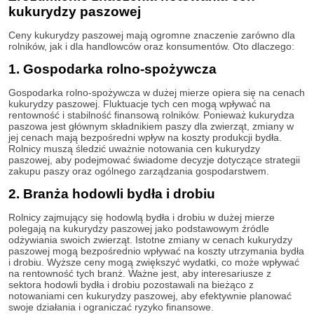
kukurydzy paszowej
Ceny kukurydzy paszowej mają ogromne znaczenie zarówno dla
rolników, jak i dla handlowców oraz konsumentów. Oto dlaczego:
1. Gospodarka rolno-spożywcza
Gospodarka rolno-spożywcza w dużej mierze opiera się na cenach
kukurydzy paszowej. Fluktuacje tych cen mogą wpływać na
rentowność i stabilność finansową rolników. Ponieważ kukurydza
paszowa jest głównym składnikiem paszy dla zwierząt, zmiany w
jej cenach mają bezpośredni wpływ na koszty produkcji bydła.
Rolnicy muszą śledzić uważnie notowania cen kukurydzy
paszowej, aby podejmować świadome decyzje dotyczące strategii
zakupu paszy oraz ogólnego zarządzania gospodarstwem.
2. Branża hodowli bydła i drobiu
Rolnicy zajmujący się hodowlą bydła i drobiu w dużej mierze
polegają na kukurydzy paszowej jako podstawowym źródle
odżywiania swoich zwierząt. Istotne zmiany w cenach kukurydzy
paszowej mogą bezpośrednio wpływać na koszty utrzymania bydła
i drobiu. Wyższe ceny mogą zwiększyć wydatki, co może wpływać
na rentowność tych branż. Ważne jest, aby interesariusze z
sektora hodowli bydła i drobiu pozostawali na bieżąco z
notowaniami cen kukurydzy paszowej, aby efektywnie planować
swoje działania i ograniczać ryzyko finansowe.