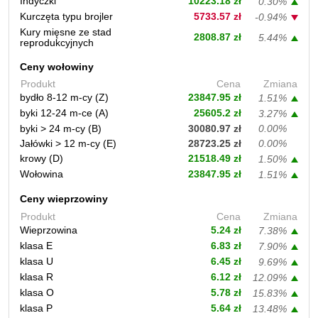
Indyczki
10223.18 zł
0.30%
Kurczęta typu brojler
5733.57 zł
-0.94%
Kury mięsne ze stad
2808.87 zł
5.44%
reprodukcyjnych
Ceny wołowiny
Produkt
Cena
Zmiana
bydło 8-12 m-cy (Z)
23847.95 zł
1.51%
byki 12-24 m-ce (A)
25605.2 zł
3.27%
byki > 24 m-cy (B)
30080.97 zł
0.00%
Jałówki > 12 m-cy (E)
28723.25 zł
0.00%
krowy (D)
21518.49 zł
1.50%
Wołowina
23847.95 zł
1.51%
Ceny wieprzowiny
Produkt
Cena
Zmiana
Wieprzowina
5.24 zł
7.38%
klasa E
6.83 zł
7.90%
klasa U
6.45 zł
9.69%
klasa R
6.12 zł
12.09%
klasa O
5.78 zł
15.83%
klasa P
5.64 zł
13.48%