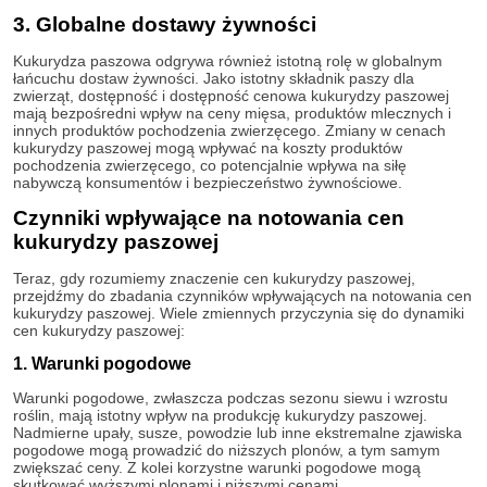
3. Globalne dostawy żywności
Kukurydza paszowa odgrywa również istotną rolę w globalnym
łańcuchu dostaw żywności. Jako istotny składnik paszy dla
zwierząt, dostępność i dostępność cenowa kukurydzy paszowej
mają bezpośredni wpływ na ceny mięsa, produktów mlecznych i
innych produktów pochodzenia zwierzęcego. Zmiany w cenach
kukurydzy paszowej mogą wpływać na koszty produktów
pochodzenia zwierzęcego, co potencjalnie wpływa na siłę
nabywczą konsumentów i bezpieczeństwo żywnościowe.
Czynniki wpływające na notowania cen
kukurydzy paszowej
Teraz, gdy rozumiemy znaczenie cen kukurydzy paszowej,
przejdźmy do zbadania czynników wpływających na notowania cen
kukurydzy paszowej. Wiele zmiennych przyczynia się do dynamiki
cen kukurydzy paszowej:
1. Warunki pogodowe
Warunki pogodowe, zwłaszcza podczas sezonu siewu i wzrostu
roślin, mają istotny wpływ na produkcję kukurydzy paszowej.
Nadmierne upały, susze, powodzie lub inne ekstremalne zjawiska
pogodowe mogą prowadzić do niższych plonów, a tym samym
zwiększać ceny. Z kolei korzystne warunki pogodowe mogą
skutkować wyższymi plonami i niższymi cenami.