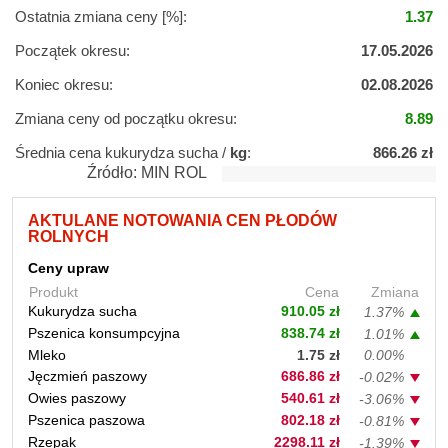
Ostatnia zmiana ceny [%]:
1.37
Początek okresu:
17.05.2026
Koniec okresu:
02.08.2026
Zmiana ceny od początku okresu:
8.89
Średnia cena kukurydza sucha /
kg
:
866.26 zł
Źródło: MIN ROL
AKTULANE NOTOWANIA CEN PŁODÓW
ROLNYCH
Ceny upraw
Produkt
Cena
Zmiana
Kukurydza sucha
910.05 zł
1.37%
Pszenica konsumpcyjna
838.74 zł
1.01%
Mleko
1.75 zł
0.00%
Jęczmień paszowy
686.86 zł
-0.02%
Owies paszowy
540.61 zł
-3.06%
Pszenica paszowa
802.18 zł
-0.81%
Rzepak
2298.11 zł
-1.39%