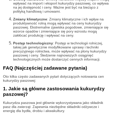
wpływać na import i eksport kukurydzy paszowej, co wpływa
na jej dostępność i ceny. Ważne jest być na bieżąco z
polityką handlową i umowami.
Zmiany klimatyczne
: Zmiany klimatyczne i ich wpływ na
produktywność rolną mogą wpływać na ceny kukurydzy
paszowej. Ekstremalne zjawiska pogodowe, zmieniające się
wzorce opadów i zmieniające się pory wzrostu mogą
zakłócać produkcję i wpływać na ceny.
Postęp technologiczny
: Postęp w technologii rolniczej,
takiej jak genetycznie modyfikowane uprawy i techniki
precyzyjnego rolnictwa, może wpływać na plony kukurydzy
paszowej i ceny. Śledzenie najnowszych osiągnięć
technologicznych może dostarczyć cennych informacji.
FAQ (Najczęściej zadawane pytania)
Oto kilka często zadawanych pytań dotyczących notowania cen
kukurydzy paszowej:
1. Jakie są główne zastosowania kukurydzy
paszowej?
Kukurydza paszowa jest głównie wykorzystywana jako składnik
pasz dla zwierząt. Zapewnia niezbędne składniki odżywcze i
energię dla bydła, drobiu i akwakultury.