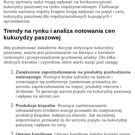
Kursy wymiany walut mogą wpływać na konkurencyjność
kukurydzy paszowej na rynku międzynarodowym. Fluktuacje
kursów wymiany między krajami mogą wpływać na popyt i ceny
kukurydzy paszowej dla międzynarodowych kupujących i
sprzedawców.
Trendy na rynku i analiza notowania cen
kukurydzy paszowej
Aby podejmować świadome decyzje dotyczące kukurydzy
paszowej, ważne jest pozostawanie na bieżąco z trendami
rynkowymi i przeprowadzanie gruntownej analizy. Oto kilka
istotnych trendów i czynników, które warto wziąć pod uwagę:
Zwiększone zapotrzebowanie na produkty pochodzenia
zwierzęcego
: Rosnąca liczba ludności na świecie i
zmieniające się preferencje żywieniowe prowadzą do
wzrostu zapotrzebowania na mięso, produkty mleczne i
drobiowe. To generuje wzrost popytu na kukurydzę paszową
i wpływa na wzrost cen.
Produkcja biopaliw
: Rosnące zainteresowanie
odnawialnymi źródłami energii prowadzi do zwiększonej
produkcji biopaliw, zwłaszcza etanolu. Jak wcześniej
wspomniano, prowadzi to do wzrostu popytu na kukurydzę
paszową i wpływa na ceny.
Umowy handlowe
: Umowy handlowe między krajami mogą