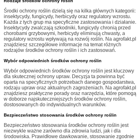
Rodzaje środków ochrony roślin
Środki ochrony roślin dzielą się na kilka głównych kategorii:
insektycydy, fungicydy, herbicydy oraz regulatory wzrostu.
Każda z tych grup ma specyficzne zastosowania i działanie.
Insektycydy zwalczają szkodniki, fungicydy chronią przed
chorobami grzybowymi, herbicydy eliminują chwasty, a
regulatory wzrostu wpływają na rozwój roślin. Na agrofakt.pl
znajdziesz szczegółowe informacje na temat różnych
rodzajów środków ochrony roślin i ich zastosowań.
Wybór odpowiednich środków ochrony roślin
Wybór odpowiednich środków ochrony roślin jest kluczowy
dla skutecznej ochrony upraw. Decyzja ta powinna być
oparta na specyficznych potrzebach danego gospodarstwa,
rodzaju upraw oraz aktualnych zagrożeniach. Na agrofakt.pl
znajdziesz praktyczne porady oraz narzędzia, które pomogą
w doborze najskuteczniejszych środków ochrony roślin,
dostosowanych do indywidualnych warunków.
Bezpieczeństwo stosowania środków ochrony roślin
Bezpieczeństwo stosowania środków ochrony roślin jest
niezwykle ważne zarówno dla zdrowia ludzi, jak i dla
środowiska. Prawidłowe dawkowanie, stosowanie zgodnie