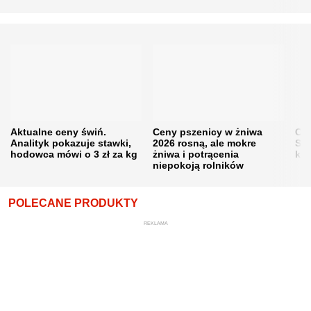
Aktualne ceny świń.
Ceny pszenicy w żniwa
Ce
Analityk pokazuje stawki,
2026 rosną, ale mokre
Sku
hodowca mówi o 3 zł za kg
żniwa i potrącenia
kon
niepokoją rolników
POLECANE PRODUKTY
REKLAMA