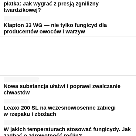
płatka: Jak wygrać z presją zgnilizny
twardzikowej?
Klapton 33 WG — nie tylko fungicyd dla
producentów owoców i warzyw
Nowa substancja ułatwi i poprawi zwalczanie
chwastów
Leaxo 200 SL na wczesnowiosenne zabiegi
w rzepaku i zbożach
W jakich temperaturach stosować fungicydy. Jak
zadbać o zdrowotność roślin?