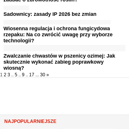
Sadownicy: zasady IP 2026 bez zmian
Wiosenna regulacja i ochrona fungicydowa
rzepaku: Na co zwrócić uwagę przy wyborze
technologii?
Zwalczanie chwastów w pszenicy ozimej: Jak
skutecznie wykonać zabieg poprawkowy
wiosną?
1
2
3
..
5
..
9
..
17
...
30
»
NAJPOPULARNIEJSZE