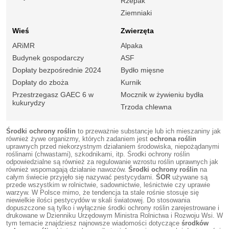
Rzepak
Ziemniaki
Wieś
Zwierzęta
ARiMR
Alpaka
Budynek gospodarczy
ASF
Dopłaty bezpośrednie 2024
Bydło mięsne
Dopłaty do zboża
Kurnik
Przestrzegasz GAEC 6 w
Mocznik w żywieniu bydła
kukurydzy
Trzoda chlewna
Środki ochrony roślin
to przeważnie substancje lub ich mieszaniny jak
również żywe organizmy, których zadaniem jest
ochrona roślin
uprawnych przed niekorzystnym działaniem środowiska, niepożądanymi
roślinami (chwastami), szkodnikami, itp. Środki ochrony roślin
odpowiedzialne są również za regulowanie wzrostu roślin uprawnych jak
również wspomagają działanie nawozów.
Środki ochrony roślin
na
całym świecie przyjęło się nazywać pestycydami.
ŚOR
używane są
przede wszystkim w rolnictwie, sadownictwie, leśnictwie czy uprawie
warzyw. W Polsce mimo, że tendencja ta stale rośnie stosuje się
niewielkie ilości pestycydów w skali światowej. Do stosowania
dopuszczone są tylko i wyłącznie środki ochrony roślin zarejestrowane i
drukowane w Dzienniku Urzędowym Ministra Rolnictwa i Rozwoju Wsi. W
tym temacie znajdziesz najnowsze wiadomości dotyczące
środków