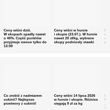
Ceny wiśni dziś.
Ceny wiśni w hurcie
Będ
W skupach spadły nawet
i skupie (23.07.). W hurcie
agr
o 40%. Część punktów
nawet 20 zł/kg, wybrane
rol
przyjmuje owoce tylko do
skupy podniosły stawki
pr
13:00
Co zrobić z nadmiarem
Ceny wiśni 14 lipca 2026
Cen
cukinii? Najlepsze
w hurcie i skupie. Różnice
Rol
przetwory z cukinii!
sięgają 9 zł za kg
„pe
obn