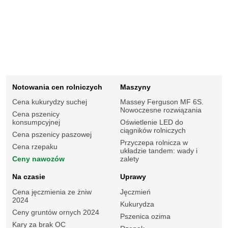
Notowania cen rolniczych
Maszyny
Cena kukurydzy suchej
Massey Ferguson MF 6S.
Nowoczesne rozwiązania
Cena pszenicy
konsumpcyjnej
Oświetlenie LED do
ciągników rolniczych
Cena pszenicy paszowej
Przyczepa rolnicza w
Cena rzepaku
układzie tandem: wady i
Ceny nawozów
zalety
Na czasie
Uprawy
Cena jęczmienia ze żniw
Jęczmień
2024
Kukurydza
Ceny gruntów ornych 2024
Pszenica ozima
Kary za brak OC