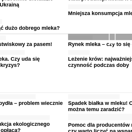
 Ukrainą
Mniejsza konsumpcja ml
ąć dużo dobrego mleka?
stwiskowy za pasem!
Rynek mleka – czy to się
ka. Czy uda się
Leżenie krów: najważniej
 kryzys?
czynność podczas doby
bydła – problem wiecznie
Spadek białka w mleku! 
można temu zaradzić?
ukcja ekologicznego
Pomoc dla producentów 
 opłaca?
czy warto liczyć na wspa