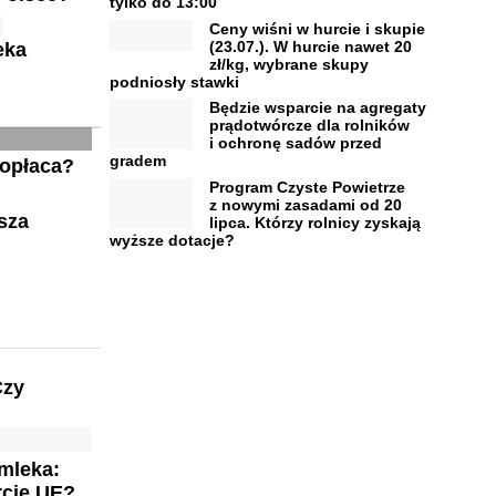
tylko do 13:00
Ceny wiśni w hurcie i skupie
(23.07.). W hurcie nawet 20
eka
zł/kg, wybrane skupy
podniosły stawki
Będzie wsparcie na agregaty
prądotwórcze dla rolników
i ochronę sadów przed
gradem
 opłaca?
Program Czyste Powietrze
z nowymi zasadami od 20
sza
lipca. Którzy rolnicy zyskają
wyższe dotacje?
Czy
mleka:
rcie UE?