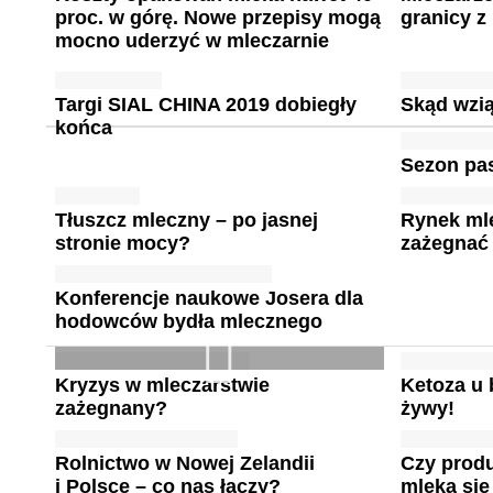
proc. w górę. Nowe przepisy mogą
granicy z
mocno uderzyć w mleczarnie
Targi SIAL CHINA 2019 dobiegły
Skąd wzi
końca
Sezon pa
Tłuszcz mleczny – po jasnej
Rynek mle
stronie mocy?
zażegnać
Konferencje naukowe Josera dla
hodowców bydła mlecznego
Kryzys w mleczarstwie
Ketoza u 
zażegnany?
żywy!
Rolnictwo w Nowej Zelandii
Czy prod
i Polsce – co nas łączy?
mleka się