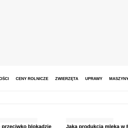
OŚCI
CENY ROLNICZE
ZWIERZĘTA
UPRAWY
MASZYN
 przeciwko blokadzie
Jaka produkcja mleka w 