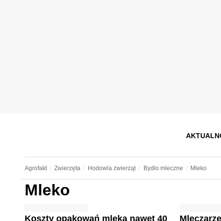
AKTUALN
Agrofakt
Zwierzęta
Hodowla zwierząt
Bydło mleczne
Mleko
Mleko
Koszty opakowań mleka nawet 40
Mleczarze