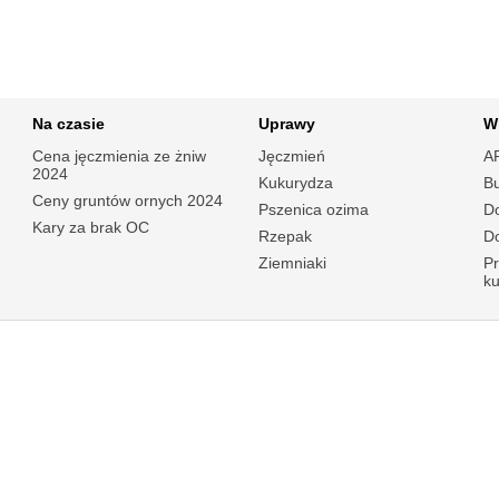
Na czasie
Uprawy
W
Cena jęczmienia ze żniw
Jęczmień
A
2024
Kukurydza
B
Ceny gruntów ornych 2024
Pszenica ozima
Do
Kary za brak OC
Rzepak
Do
Ziemniaki
P
k