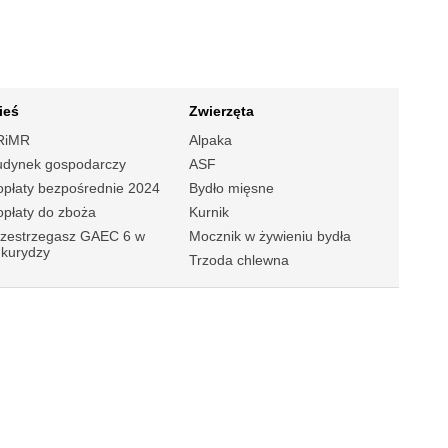
ieś
Zwierzęta
RiMR
Alpaka
udynek gospodarczy
ASF
płaty bezpośrednie 2024
Bydło mięsne
płaty do zboża
Kurnik
rzestrzegasz GAEC 6 w
Mocznik w żywieniu bydła
ukurydzy
Trzoda chlewna