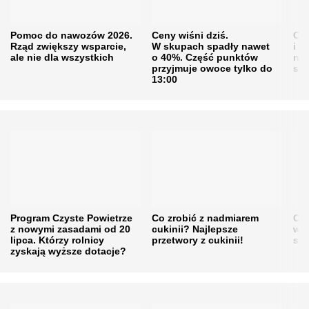
Pomoc do nawozów 2026.
Ceny wiśni dziś.
Cen
Rząd zwiększy wsparcie,
W skupach spadły nawet
i s
ale nie dla wszystkich
o 40%. Część punktów
naw
przyjmuje owoce tylko do
sku
13:00
Program Czyste Powietrze
Co zrobić z nadmiarem
Cen
z nowymi zasadami od 20
cukinii? Najlepsze
w h
lipca. Którzy rolnicy
przetwory z cukinii!
się
zyskają wyższe dotacje?