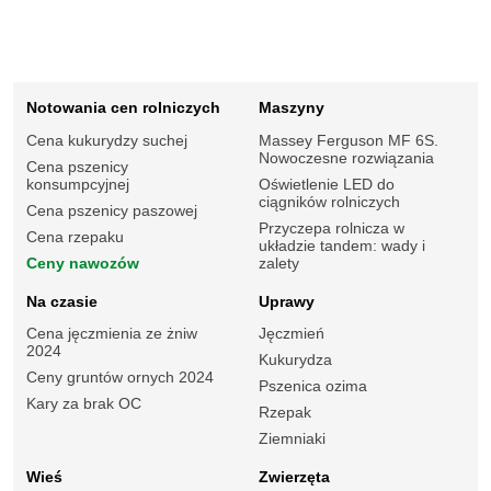
Notowania cen rolniczych
Maszyny
Cena kukurydzy suchej
Massey Ferguson MF 6S.
Nowoczesne rozwiązania
Cena pszenicy
konsumpcyjnej
Oświetlenie LED do
ciągników rolniczych
Cena pszenicy paszowej
Przyczepa rolnicza w
Cena rzepaku
układzie tandem: wady i
Ceny nawozów
zalety
Na czasie
Uprawy
Cena jęczmienia ze żniw
Jęczmień
2024
Kukurydza
Ceny gruntów ornych 2024
Pszenica ozima
Kary za brak OC
Rzepak
Ziemniaki
Wieś
Zwierzęta