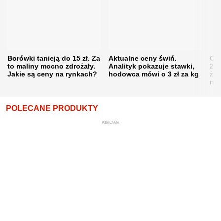
Borówki tanieją do 15 zł. Za
Aktualne ceny świń.
Cen
to maliny mocno zdrożały.
Analityk pokazuje stawki,
202
Jakie są ceny na rynkach?
hodowca mówi o 3 zł za kg
żni
nie
POLECANE PRODUKTY
REKLAMA