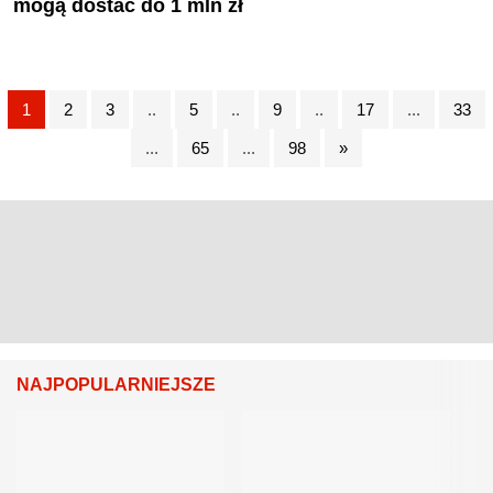
mogą dostać do 1 mln zł
1
2
3
..
5
..
9
..
17
...
33
...
65
...
98
»
NAJPOPULARNIEJSZE