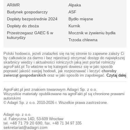
ARiMR
Alpaka
Budynek gospodarczy
ASF
Dopłaty bezpośrednie 2024
Bydło mięsne
Dopłaty do zboża
Kurnik
Przestrzegasz GAEC 6 w
Mocznik w żywieniu bydła
kukurydzy
Trzoda chlewna
Polski hodowco, jeżeli znalazłeś się na tej stronie to zapewne zależy Ci
by całkowicie za darmo i bez rejestracji otrzymać dostęp do największej
skarbnicy wiedzy i aktualności rolniczych jaką jest
portal rolniczy
agroFakt.pl
To właśnie w tej kategorii dowiesz się w jaki sposób
poprawić jakość swojej hodowli, jak rozpoznawać i leczyć
choroby
zwierząt gospodarskich
oraz w jaki sposób im zapobiegać.
Czytaj dalej
AgroFakt.pl jest znakiem towarowym
Adagri Sp. z o.o.
Wszystkie materiały opublikowane na agroFakt.pl są chronione prawami
autorskimi
© Adagri Sp. z o.o. 2010-2026 r. Wszelkie prawa zastrzeżone.
Adagri sp. z o.o.
ul. Fabryczna 14D, 53-609 Wrocław
tel.
+48 71 79 20 690
, fax. +48 71 34 97 335
sekretariat@adagri.com