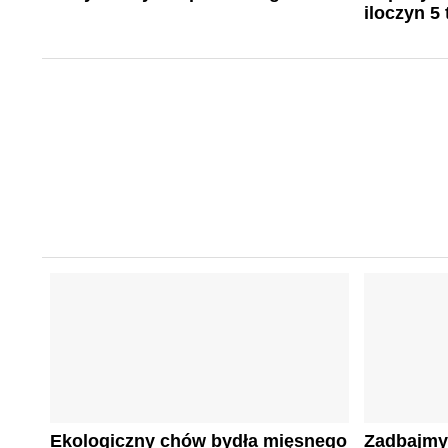
iloczyn 5 
Ekologiczny chów bydła mięsnego
Zadbajmy