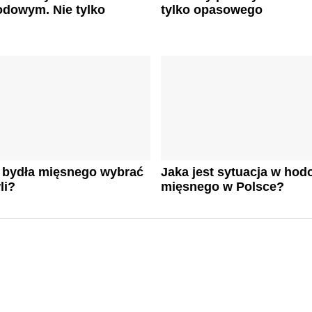
odowym. Nie tylko
tylko opasowego
ę bydła mięsnego wybrać
Jaka jest sytuacja w hod
li?
mięsnego w Polsce?