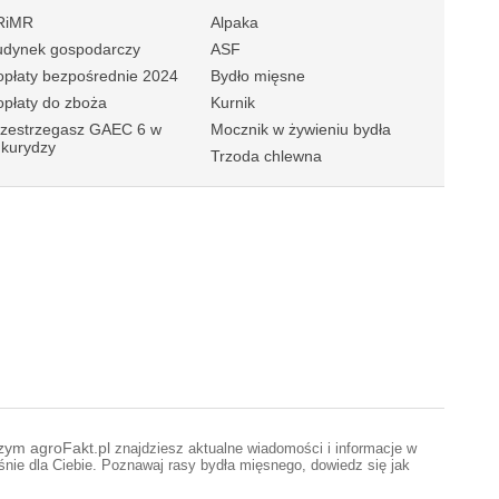
RiMR
Alpaka
udynek gospodarczy
ASF
płaty bezpośrednie 2024
Bydło mięsne
płaty do zboża
Kurnik
rzestrzegasz GAEC 6 w
Mocznik w żywieniu bydła
ukurydzy
Trzoda chlewna
czym agroFakt.pl
znajdziesz aktualne wiadomości i informacje w
aśnie dla Ciebie. Poznawaj rasy bydła mięsnego, dowiedz się jak