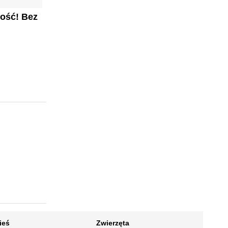
ność! Bez
ieś
Zwierzęta