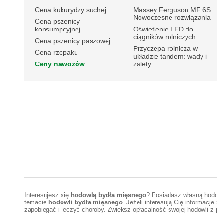
Cena kukurydzy suchej
Massey Ferguson MF 6S.
Nowoczesne rozwiązania
Cena pszenicy
konsumpcyjnej
Oświetlenie LED do
ciągników rolniczych
Cena pszenicy paszowej
Przyczepa rolnicza w
Cena rzepaku
układzie tandem: wady i
Ceny nawozów
zalety
Interesujesz się
hodowlą bydła mięsnego
? Posiadasz własną hodo
temacie
hodowli bydła mięsnego
. Jeżeli interesują Cię informacj
zapobiegać i leczyć choroby. Zwiększ opłacalność swojej hodowli z 