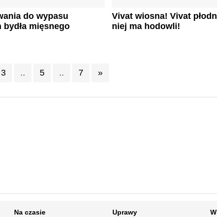
wania do wypasu
Vivat wiosna! Vivat płod
h bydła mięsnego
niej ma hodowli!
3
..
5
..
7
»
Na czasie
Uprawy
W