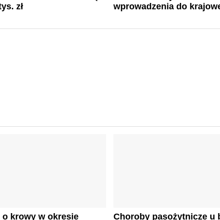
tys. zł
wprowadzenia do krajowe
 o krowy w okresie
Choroby pasożytnicze u b