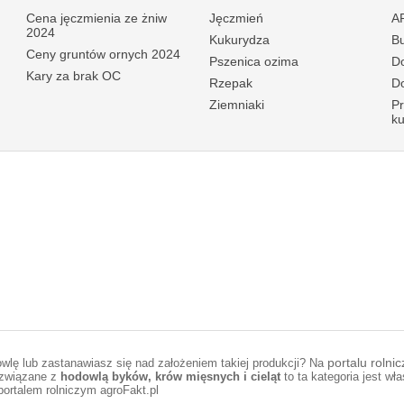
Cena jęczmienia ze żniw
Jęczmień
A
2024
Kukurydza
B
Ceny gruntów ornych 2024
Pszenica ozima
Do
Kary za brak OC
Rzepak
Do
Ziemniaki
P
k
wlę lub zastanawiasz się nad założeniem takiej produkcji? Na
portalu rolni
e związane z
hodowlą byków, krów mięsnych i cieląt
to ta kategoria jest wł
portalem rolniczym agroFakt.pl