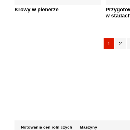
Krowy w plenerze
Przygoto
w stadac
1
2
Notowania cen rolniczych
Maszyny