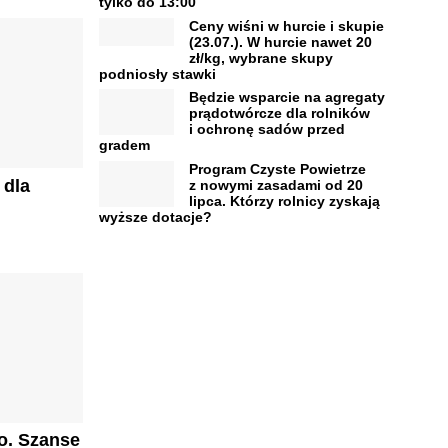
tylko do 13:00
Ceny wiśni w hurcie i skupie
(23.07.). W hurcie nawet 20
zł/kg, wybrane skupy
podniosły stawki
Będzie wsparcie na agregaty
prądotwórcze dla rolników
i ochronę sadów przed
gradem
Program Czyste Powietrze
 dla
z nowymi zasadami od 20
lipca. Którzy rolnicy zyskają
wyższe dotacje?
o. Szanse