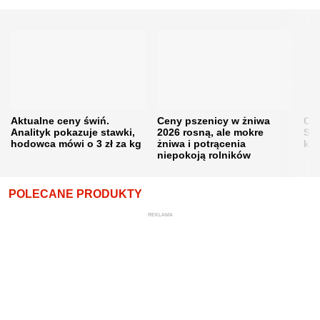
Aktualne ceny świń.
Ceny pszenicy w żniwa
Ce
Analityk pokazuje stawki,
2026 rosną, ale mokre
Sku
hodowca mówi o 3 zł za kg
żniwa i potrącenia
kon
niepokoją rolników
POLECANE PRODUKTY
REKLAMA