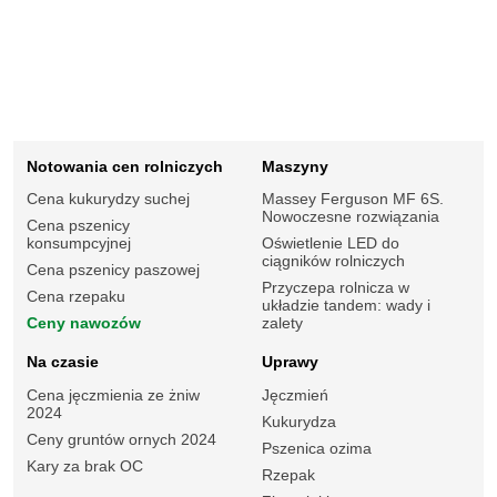
Notowania cen rolniczych
Maszyny
Cena kukurydzy suchej
Massey Ferguson MF 6S.
Nowoczesne rozwiązania
Cena pszenicy
konsumpcyjnej
Oświetlenie LED do
ciągników rolniczych
Cena pszenicy paszowej
Przyczepa rolnicza w
Cena rzepaku
układzie tandem: wady i
Ceny nawozów
zalety
Na czasie
Uprawy
Cena jęczmienia ze żniw
Jęczmień
2024
Kukurydza
Ceny gruntów ornych 2024
Pszenica ozima
Kary za brak OC
Rzepak