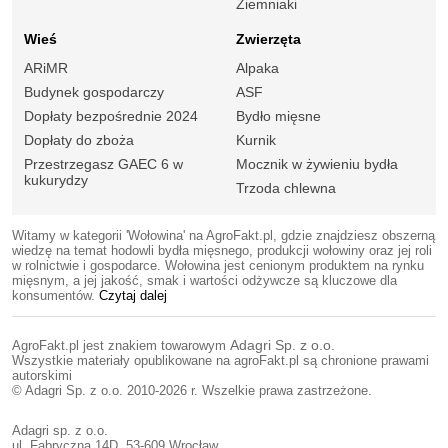
Ziemniaki
Wieś
Zwierzęta
ARiMR
Alpaka
Budynek gospodarczy
ASF
Dopłaty bezpośrednie 2024
Bydło mięsne
Dopłaty do zboża
Kurnik
Przestrzegasz GAEC 6 w
Mocznik w żywieniu bydła
kukurydzy
Trzoda chlewna
Witamy w kategorii 'Wołowina' na AgroFakt.pl, gdzie znajdziesz obszerną
wiedzę na temat hodowli bydła mięsnego, produkcji wołowiny oraz jej roli
w rolnictwie i gospodarce. Wołowina jest cenionym produktem na rynku
mięsnym, a jej jakość, smak i wartości odżywcze są kluczowe dla
konsumentów.
Czytaj dalej
AgroFakt.pl jest znakiem towarowym
Adagri Sp. z o.o.
Wszystkie materiały opublikowane na agroFakt.pl są chronione prawami
autorskimi
© Adagri Sp. z o.o. 2010-2026 r. Wszelkie prawa zastrzeżone.
Adagri sp. z o.o.
ul. Fabryczna 14D, 53-609 Wrocław