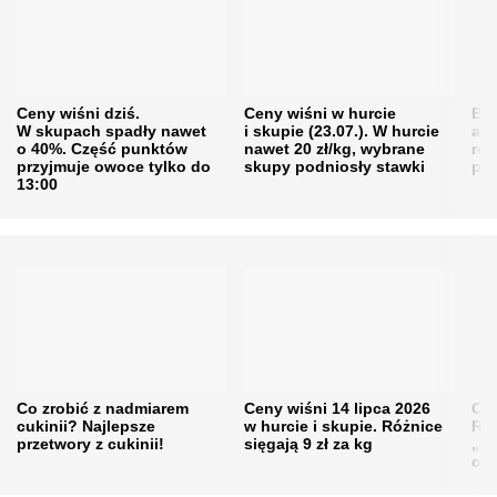
Ceny wiśni dziś.
Ceny wiśni w hurcie
Będ
W skupach spadły nawet
i skupie (23.07.). W hurcie
agr
o 40%. Część punktów
nawet 20 zł/kg, wybrane
rol
przyjmuje owoce tylko do
skupy podniosły stawki
pr
13:00
Co zrobić z nadmiarem
Ceny wiśni 14 lipca 2026
Cen
cukinii? Najlepsze
w hurcie i skupie. Różnice
Rol
przetwory z cukinii!
sięgają 9 zł za kg
„pe
obn