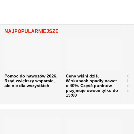
NAJPOPULARNIEJSZE
Pomoc do nawozów 2026.
Ceny wiśni dziś.
Cen
Rząd zwiększy wsparcie,
W skupach spadły nawet
i s
ale nie dla wszystkich
o 40%. Część punktów
naw
przyjmuje owoce tylko do
sku
13:00