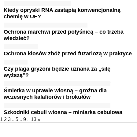
Kiedy opryski RNA zastąpią konwencjonalną
chemię w UE?
Ochrona marchwi przed połyśnicą – co trzeba
wiedzieć?
Ochrona kłosów zbóż przed fuzariozą w praktyce
Czy plaga gryzoni będzie uznana za „siłę
wyższą”?
Śmietka w uprawie wiosną – groźna dla
wczesnych kalafiorów i brokułów
Szkodniki cebuli wiosną – miniarka cebulowa
1
2
3
..
5
..
9
..
13
»