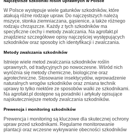
Najczęstsze szkodniki roślin uprawnych w Polsce
W Polsce występuje wiele gatunków szkodników, które
atakują różne rodzaje upraw. Do najczęstszych należą
mszyce, stonka ziemniaczana, gąsienice, a także różnego
rodzaju chrząszcze. Każdy z tych szkodników ma
specyficzne cechy i metody zwalczania. Na agrofakt.pl
znajdziesz szczegółowe opisy najczęściej występujących
szkodników oraz sposoby ich identyfikacji i zwalczania.
Metody zwalczania szkodników
Istnieje wiele metod zwalczania szkodników roślin
uprawnych, od tradycyjnych po nowoczesne. Wśród nich
wyróżnia się metody chemiczne, biologiczne oraz
agrotechniczne. Stosowanie insektycydów, wprowadzenie
naturalnych wrogów szkodników oraz zmiana technik
uprawy to tylko niektóre ze sposobów walki ze szkodnikami.
Na agrofakt.pl dostępne są poradniki i artykuły opisujące
najskuteczniejsze metody zwalczania szkodników.
Prewencja i monitoring szkodników
Prewencja i monitoring są kluczowe dla skutecznej ochrony
upraw przed szkodnikami. Regularne monitorowanie
plantacji oraz wczesne wykrywanie obecności szkodników