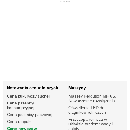
REKLAMA
Notowania cen rolniczych
Maszyny
Cena kukurydzy suchej
Massey Ferguson MF 6S.
Nowoczesne rozwiązania
Cena pszenicy
konsumpcyjnej
Oświetlenie LED do
ciągników rolniczych
Cena pszenicy paszowej
Przyczepa rolnicza w
Cena rzepaku
układzie tandem: wady i
Ceny nawozów
zalety