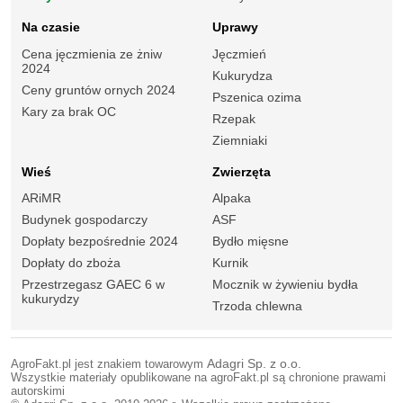
Na czasie
Uprawy
Cena jęczmienia ze żniw
Jęczmień
2024
Kukurydza
Ceny gruntów ornych 2024
Pszenica ozima
Kary za brak OC
Rzepak
Ziemniaki
Wieś
Zwierzęta
ARiMR
Alpaka
Budynek gospodarczy
ASF
Dopłaty bezpośrednie 2024
Bydło mięsne
Dopłaty do zboża
Kurnik
Przestrzegasz GAEC 6 w
Mocznik w żywieniu bydła
kukurydzy
Trzoda chlewna
AgroFakt.pl jest znakiem towarowym
Adagri Sp. z o.o.
Wszystkie materiały opublikowane na agroFakt.pl są chronione prawami
autorskimi