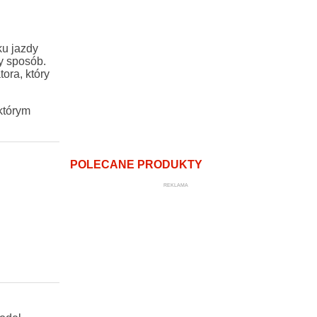
ku jazdy
y sposób.
ora, który
którym
POLECANE PRODUKTY
REKLAMA