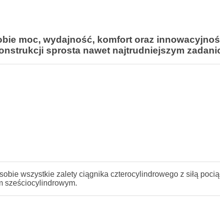
bie moc, wydajność, komfort oraz innowacyjność
nstrukcji sprosta nawet najtrudniejszym zadani
sobie wszystkie zalety ciągnika czterocylindrowego z siłą poc
m sześciocylindrowym.