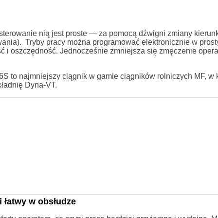
 sterowanie nią jest proste — za pomocą dźwigni zmiany kierun
owania). Tryby pracy można programować elektronicznie w prost
ść i oszczędność. Jednocześnie zmniejsza się zmęczenie operat
6S to najmniejszy ciągnik w gamie ciągników rolniczych MF, w 
ładnię Dyna-VT.
 łatwy w obsłudze