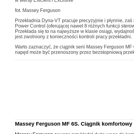
w wersji Efficient i Exclisive
fot. Massey Ferguson
Przekładnia Dyna-VT pracuje precyzyjnie i płynnie, zaś
Power Control (oferującej nawet 8 różnych funkcji ster
Przekłada się to na najwyższe w klasie osiągi, wydajno
jest zwolniony z konieczności kontroli pracy przekładni.
Warto zaznaczyć, że ciągnik serii Massey Ferguson MF 
napęd może być przenoszony przez bezstopniową przek
Massey Ferguson MF 6S. Ciągnik komfortowy i