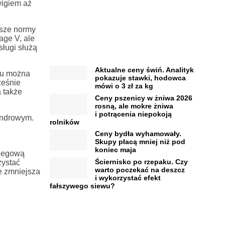
wigiem aż
jsze normy
age V, ale
ługi służą
Aktualne ceny świń. Analityk
mu można
pokazuje stawki, hodowca
ześnie
mówi o 3 zł za kg
 także
Ceny pszenicy w żniwa 2026
rosną, ale mokre żniwa
i potrącenia niepokoją
indrowym.
rolników
Ceny bydła wyhamowały.
Skupy płacą mniej niż pod
koniec maja
biegową
Ściernisko po rzepaku. Czy
zystać
warto poczekać na deszcz
e zmniejsza
i wykorzystać efekt
fałszywego siewu?