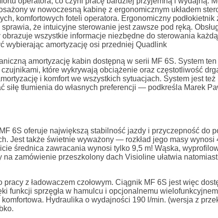
rtu operatora, co czyni pracę bardziej przyjemną i wydajną. M
yposażony w nowoczesną kabinę z ergonomicznym układem ster
ych, komfortowych foteli operatora. Ergonomiczny podłokietnik
i sprawia, że intuicyjne sterowanie jest zawsze pod ręką. Obsł
ry obrazuje wszystkie informacje niezbędne do sterowania każdą 
yć wybierając amortyzację osi przedniej Quadlink
niczną amortyzację kabin dostępną w serii MF 6S. System ten
z czujnikami, które wykrywają obciążenie oraz częstotliwość drg
ortyzację i komfort we wszystkich sytuacjach. System jest też
 siłę tłumienia do własnych preferencji — podkreśla Marek Pa
MF 6S oferuje największą stabilność jazdy i przyczepność do p
ch. Jest także świetnie wyważony — rozkład jego masy wynosi
wicie średnica zawracania wynosi tylko 9,5 m! Wąska, wyprofil
y na zamówienie przeszkolony dach Visioline ułatwia natomiast
 pracy z ładowaczem czołowym. Ciągnik MF 6S jest więc dost
i funkcji sprzęgła w hamulcu i opcjonalnemu wielofunkcyjne
 komfortowa. Hydraulika o wydajności 190 l/min. (wersja z prze
bko.