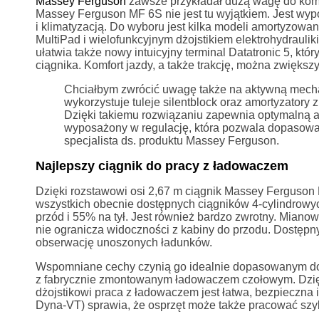
Massey Ferguson
zawsze przykładał dużą wagę do komfo
Massey Ferguson MF 6S nie jest tu wyjątkiem. Jest w
i klimatyzacją. Do wyboru jest kilka modeli amortyzowan
MultiPad i wielofunkcyjnym dżojstikiem elektrohydraulik
ułatwia także nowy intuicyjny terminal Datatronic 5, któ
ciągnika. Komfort jazdy, a także trakcję, można zwiększ
Chciałbym zwrócić uwagę także na aktywną mecha
wykorzystuje tuleje silentblock oraz amortyzatory 
Dzięki takiemu rozwiązaniu zapewnia optymalną am
wyposażony w regulację, która pozwala dopasować
specjalista ds. produktu Massey Ferguson.
Najlepszy ciągnik do pracy z ładowaczem
Dzięki rozstawowi osi 2,67 m ciągnik Massey Ferguson 
wszystkich obecnie dostępnych ciągników 4-cylindrowy
przód i 55% na tył. Jest również bardzo zwrotny. Miano
nie ogranicza widoczności z kabiny do przodu. Dostępn
obserwację unoszonych ładunków.
Wspomniane cechy czynią go idealnie dopasowanym do
z fabrycznie zmontowanym ładowaczem czołowym. Dzięk
dżojstikowi praca z ładowaczem jest łatwa, bezpieczna i
Dyna-VT) sprawia, że osprzęt może także pracować szy