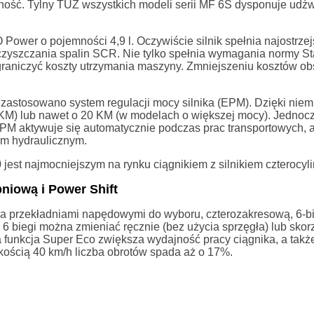
otność. Tylny TUZ wszystkich modeli serii MF 6S dysponuje udź
Power o pojemności 4,9 l. Oczywiście silnik spełnia najostrze
zyszczania spalin SCR. Nie tylko spełnia wymagania normy St
raniczyć koszty utrzymania maszyny. Zmniejszeniu kosztów obs
zastosowano system regulacji mocy silnika (EPM). Dzięki nie
KM) lub nawet o 20 KM (w modelach o większej mocy). Jednoc
M aktywuje się automatycznie podczas prac transportowych, a
m hydraulicznym.
st najmocniejszym na rynku ciągnikiem z silnikiem czterocyl
niową i Power Shift
a przekładniami napędowymi do wyboru, czterozakresową, 6-
 biegi można zmieniać ręcznie (bez użycia sprzęgła) lub skor
 funkcja Super Eco zwiększa wydajność pracy ciągnika, a takż
kością 40 km/h liczba obrotów spada aż o 17%.