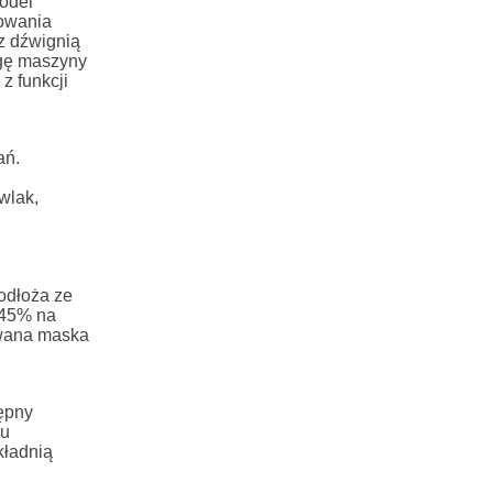
odel
owania
 z dźwignią
ugę maszyny
z funkcji
ań.
wlak,
odłoża ze
 45% na
owana maska
ępny
mu
kładnią