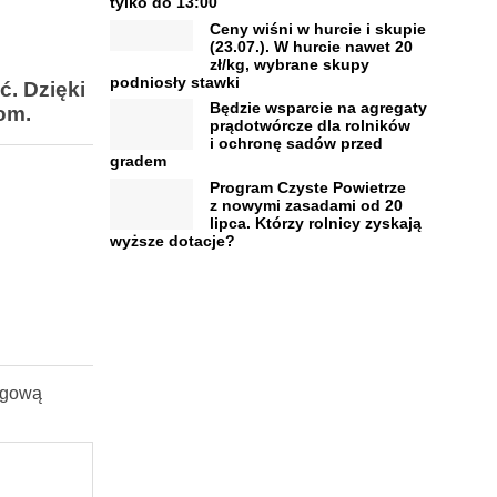
tylko do 13:00
Ceny wiśni w hurcie i skupie
(23.07.). W hurcie nawet 20
zł/kg, wybrane skupy
podniosły stawki
. Dzięki
Będzie wsparcie na agregaty
om.
prądotwórcze dla rolników
i ochronę sadów przed
gradem
Program Czyste Powietrze
z nowymi zasadami od 20
lipca. Którzy rolnicy zyskają
wyższe dotacje?
iągową