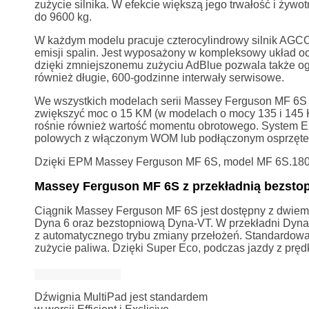
zużycie silnika. W efekcie większą jego trwałość i żyw
do 9600 kg.
W każdym modelu pracuje czterocylindrowy silnik AGCO 
emisji spalin. Jest wyposażony w kompleksowy układ oc
dzięki zmniejszonemu zużyciu AdBlue pozwala także og
również długie, 600-godzinne interwały serwisowe.
We wszystkich modelach serii Massey Ferguson MF 6S 
zwiększyć moc o 15 KM (w modelach o mocy 135 i 145 
rośnie również wartość momentu obrotowego. System EP
polowych z włączonym WOM lub podłączonym osprzęte
Dzięki EPM Massey Ferguson MF 6S, model MF 6S.180 je
Massey Ferguson MF 6S z przekładnią bezstop
Ciągnik Massey Ferguson MF 6S jest dostępny z dwiem
Dyna 6 oraz bezstopniową Dyna-VT. W przekładni Dyna 6
z automatycznego trybu zmiany przełożeń. Standardowa
zużycie paliwa. Dzięki Super Eco, podczas jazdy z pręd
Dźwignia MultiPad jest standardem