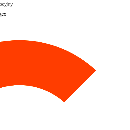
ocyjny.
ąco!