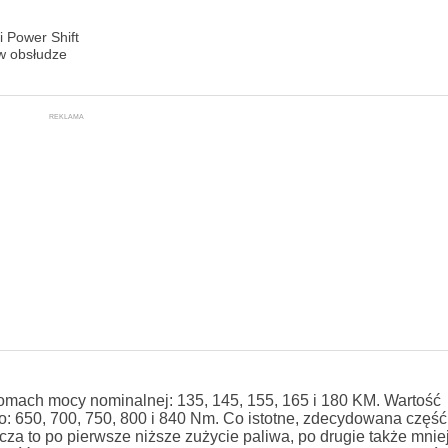
 Power Shift
w obsłudze
REKLAMA
omach mocy nominalnej: 135, 145, 155, 165 i 180 KM. Wartość
 650, 700, 750, 800 i 840 Nm. Co istotne, zdecydowana częś
acza to po pierwsze niższe zużycie paliwa, po drugie także mnie