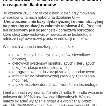
na wsparcie dla doradców
30 czerwca 2025 r. to także ostatni dzień przyjmowania
wniosków w ramach naboru na działanie 6j —
„
Unowocześnienie bazy dydaktycznej i demonstracyjnej
na potrzeby edukacji w zakresie rolnictwa 4.0
„. Program
ten skierowany jest do jednostek doradztwa rolniczego,
które chcą zainwestować w nowoczesne technologie
rolnicze i cyfrowe rozwiązania w edukacji rolników.
W ramach wsparcia możliwy jest m.in. zakup:
nowoczesnych maszyn (ciągników, siewników,
dronów),
cyfrowych systemów monitorujących i sterujących
(czujniki, stacje meteo, sterowniki),
oprogramowania do zarządzania gospodarstwem,
infrastruktury informatycznej (serwery, urządzenia
mobilne),
a także kosztów doradztwa i wdrożenia technologii.
Limit wsparcia wynosi aż 2,5 mln zł netto. Ponadto wsparcie
pokrywa do 100% kosztów kwalifikowalnych. Wnioski
należy składać wyłącznie drogą elektroniczną: przez
ePUAP (/ARIMR/SkrytkaESP) lub e-Doręczenia (AE:PL-