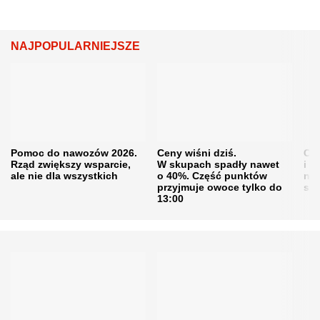
NAJPOPULARNIEJSZE
Pomoc do nawozów 2026.
Ceny wiśni dziś.
Cen
Rząd zwiększy wsparcie,
W skupach spadły nawet
i s
ale nie dla wszystkich
o 40%. Część punktów
naw
przyjmuje owoce tylko do
sku
13:00