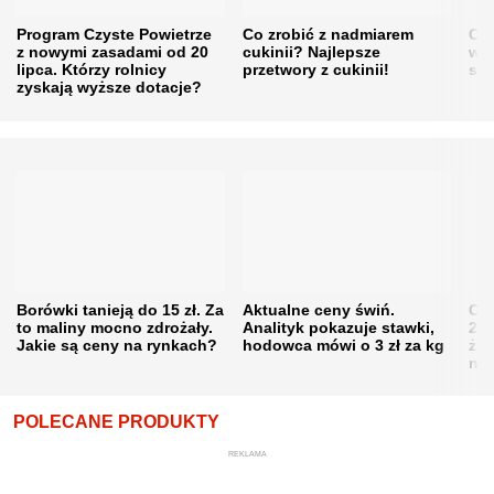
Program Czyste Powietrze
Co zrobić z nadmiarem
Cen
z nowymi zasadami od 20
cukinii? Najlepsze
w h
lipca. Którzy rolnicy
przetwory z cukinii!
się
zyskają wyższe dotacje?
Borówki tanieją do 15 zł. Za
Aktualne ceny świń.
Cen
to maliny mocno zdrożały.
Analityk pokazuje stawki,
202
Jakie są ceny na rynkach?
hodowca mówi o 3 zł za kg
żni
nie
POLECANE PRODUKTY
REKLAMA