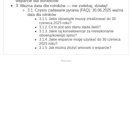
wsparcie dla doradców
Ważna data dla rolników — nie zwlekaj, działaj!
Często zadawane pytania (FAQ): 30.06.2025 ważna
data dla rolników
Jakie obowiązki muszę zrealizować do 30
czerwca 2025 roku?
Co to jest spis stanu stada świń?
Jakie są konsekwencje za niewykonanie
obowiązkowego spisu?
Jakie wsparcie mogę uzyskać do 30 czerwca
2025 roku?
Jak można złożyć wniosek o wsparcie?
REKLAMA