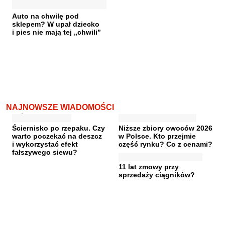
Auto na chwilę pod
sklepem? W upał dziecko
i pies nie mają tej „chwili”
NAJNOWSZE WIADOMOŚCI
Ściernisko po rzepaku. Czy
Niższe zbiory owoców 2026
warto poczekać na deszcz
w Polsce. Kto przejmie
i wykorzystać efekt
część rynku? Co z cenami?
fałszywego siewu?
11 lat zmowy przy
sprzedaży ciągników?