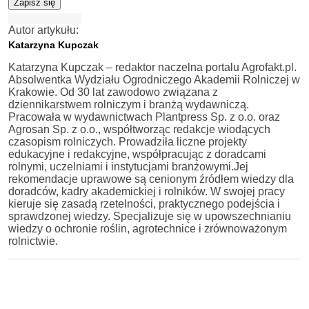
Zapisz się
Autor artykułu:
Katarzyna Kupczak
Katarzyna Kupczak – redaktor naczelna portalu Agrofakt.pl.
Absolwentka Wydziału Ogrodniczego Akademii Rolniczej w
Krakowie. Od 30 lat zawodowo związana z
dziennikarstwem rolniczym i branżą wydawniczą.
Pracowała w wydawnictwach Plantpress Sp. z o.o. oraz
Agrosan Sp. z o.o., współtworząc redakcje wiodących
czasopism rolniczych. Prowadziła liczne projekty
edukacyjne i redakcyjne, współpracując z doradcami
rolnymi, uczelniami i instytucjami branżowymi.Jej
rekomendacje uprawowe są cenionym źródłem wiedzy dla
doradców, kadry akademickiej i rolników. W swojej pracy
kieruje się zasadą rzetelności, praktycznego podejścia i
sprawdzonej wiedzy. Specjalizuje się w upowszechnianiu
wiedzy o ochronie roślin, agrotechnice i zrównoważonym
rolnictwie.