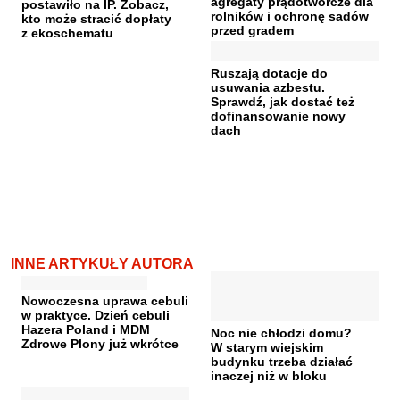
agregaty prądotwórcze dla
postawiło na IP. Zobacz,
rolników i ochronę sadów
kto może stracić dopłaty
przed gradem
z ekoschematu
Ruszają dotacje do
usuwania azbestu.
Sprawdź, jak dostać też
dofinansowanie nowy
dach
INNE ARTYKUŁY AUTORA
Nowoczesna uprawa cebuli
w praktyce. Dzień cebuli
Hazera Poland i MDM
Noc nie chłodzi domu?
Zdrowe Plony już wkrótce
W starym wiejskim
budynku trzeba działać
inaczej niż w bloku