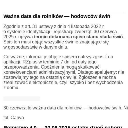
Ważna data dla rolników — hodowców świń
Zgodnie z art. 31 ustawy z dnia 4 listopada 2022 r.
o systemie identyfikacji i rejestracji zwierząt, 30 czerwca
2025 r. upływa
termin dokonania spisu stanu stada świń
.
Spis ten musi objąć wszystkie świnie znajdujące się
w gospodarstwie w danym dniu.
Co ważne, informacje objęte spisem należy zgłosić do
aplikacji IRZplus w terminie 7 dni od daty jego
przeprowadzenia. Opóźnienia mogą skutkować
konsekwencjami administracyjnymi. Dlatego apelujemy: nie
zostawiajmy tego na ostatnią chwilę. Zgłoszenie można
zrealizować elektronicznie, czyli szybko i bez wychodzenia
z domu.
30 czerwca to ważna data dla rolników — hodowców świń. Ni
fot. Canva
Rolnictwo 4.0 — 30.06.2025 ostatni dzień naboru