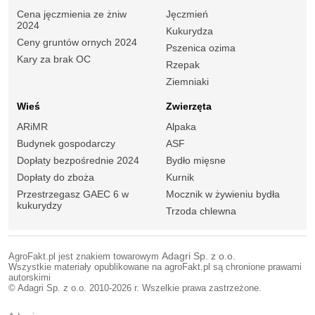
Cena jęczmienia ze żniw
Jęczmień
2024
Kukurydza
Ceny gruntów ornych 2024
Pszenica ozima
Kary za brak OC
Rzepak
Ziemniaki
Wieś
Zwierzęta
ARiMR
Alpaka
Budynek gospodarczy
ASF
Dopłaty bezpośrednie 2024
Bydło mięsne
Dopłaty do zboża
Kurnik
Przestrzegasz GAEC 6 w
Mocznik w żywieniu bydła
kukurydzy
Trzoda chlewna
AgroFakt.pl jest znakiem towarowym
Adagri Sp. z o.o.
Wszystkie materiały opublikowane na agroFakt.pl są chronione prawami
autorskimi
© Adagri Sp. z o.o. 2010-2026 r. Wszelkie prawa zastrzeżone.