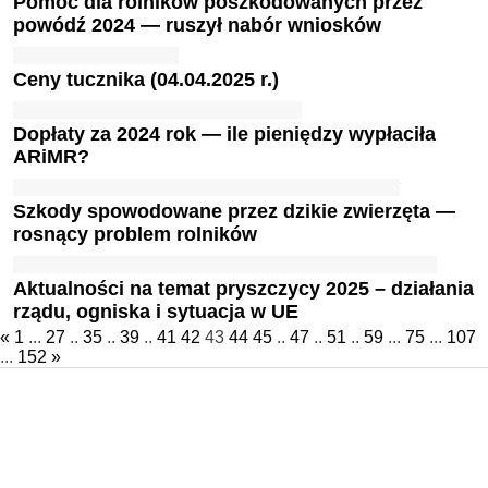
Pomoc dla rolników poszkodowanych przez
powódź 2024 — ruszył nabór wniosków
Ceny tucznika (04.04.2025 r.)
Dopłaty za 2024 rok — ile pieniędzy wypłaciła
ARiMR?
Szkody spowodowane przez dzikie zwierzęta —
rosnący problem rolników
Aktualności na temat pryszczycy 2025 – działania
rządu, ogniska i sytuacja w UE
«
1
...
27
..
35
..
39
..
41
42
43
44
45
..
47
..
51
..
59
...
75
...
107
...
152
»