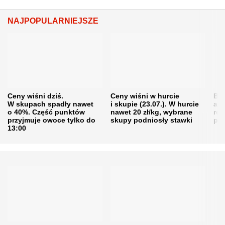
NAJPOPULARNIEJSZE
Ceny wiśni dziś.
Ceny wiśni w hurcie
Będ
W skupach spadły nawet
i skupie (23.07.). W hurcie
agr
o 40%. Część punktów
nawet 20 zł/kg, wybrane
rol
przyjmuje owoce tylko do
skupy podniosły stawki
pr
13:00