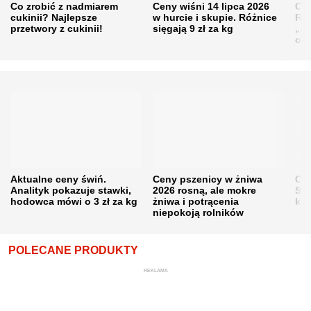
Co zrobić z nadmiarem
Ceny wiśni 14 lipca 2026
Cen
cukinii? Najlepsze
w hurcie i skupie. Różnice
Rol
przetwory z cukinii!
sięgają 9 zł za kg
„pe
obn
Aktualne ceny świń.
Ceny pszenicy w żniwa
Ce
Analityk pokazuje stawki,
2026 rosną, ale mokre
Sku
hodowca mówi o 3 zł za kg
żniwa i potrącenia
kon
niepokoją rolników
POLECANE PRODUKTY
REKLAMA