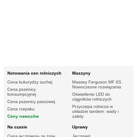
Notowania cen rolniczych
Maszyny
Cena kukurydzy suchej
Massey Ferguson MF 6S.
Nowoczesne rozwiązania
Cena pszenicy
konsumpcyjnej
Oświetlenie LED do
ciągników rolniczych
Cena pszenicy paszowej
Przyczepa rolnicza w
Cena rzepaku
układzie tandem: wady i
Ceny nawozów
zalety
Na czasie
Uprawy
Cena jęczmienia ze żniw
Jęczmień