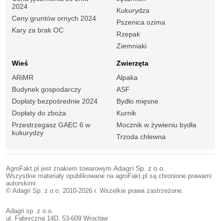
2024
Kukurydza
Ceny gruntów ornych 2024
Pszenica ozima
Kary za brak OC
Rzepak
Ziemniaki
Wieś
Zwierzęta
ARiMR
Alpaka
Budynek gospodarczy
ASF
Dopłaty bezpośrednie 2024
Bydło mięsne
Dopłaty do zboża
Kurnik
Przestrzegasz GAEC 6 w
Mocznik w żywieniu bydła
kukurydzy
Trzoda chlewna
AgroFakt.pl jest znakiem towarowym
Adagri Sp. z o.o.
Wszystkie materiały opublikowane na agroFakt.pl są chronione prawami
autorskimi
© Adagri Sp. z o.o. 2010-2026 r. Wszelkie prawa zastrzeżone.
Adagri sp. z o.o.
ul. Fabryczna 14D, 53-609 Wrocław