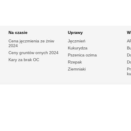
Na czasie
Uprawy
W
Cena jęczmienia ze żniw
Jęczmień
A
2024
Kukurydza
B
Ceny gruntów ornych 2024
Pszenica ozima
Do
Kary za brak OC
Rzepak
Do
Ziemniaki
P
k