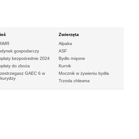
ieś
Zwierzęta
RiMR
Alpaka
udynek gospodarczy
ASF
płaty bezpośrednie 2024
Bydło mięsne
płaty do zboża
Kurnik
rzestrzegasz GAEC 6 w
Mocznik w żywieniu bydła
ukurydzy
Trzoda chlewna