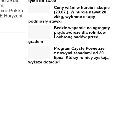
ad 39 lat
tylko do 13:00
m,
Ceny wiśni w hurcie i skupie
omoc Polska
(23.07.). W hurcie nawet 20
UE Horyzont
zł/kg, wybrane skupy
podniosły stawki
Będzie wsparcie na agregaty
prądotwórcze dla rolników
i ochronę sadów przed
gradem
Program Czyste Powietrze
z nowymi zasadami od 20
lipca. Którzy rolnicy zyskają
wyższe dotacje?