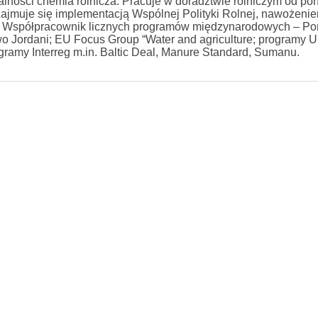
ości chemia rolnicza. Pracuje w doradztwie rolniczym od pon
jmuje się implementacją Wspólnej Polityki Rolnej, nawożenie
. Współpracownik licznych programów międzynarodowych – P
wo Jordani; EU Focus Group “Water and agriculture; programy 
ogramy Interreg m.in. Baltic Deal, Manure Standard, Sumanu.