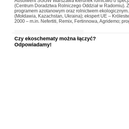
Absolwent SGGW Warszawa kierunek rolnictwo o specjaln
(Centrum Doradztwa Rolniczego Oddział w Radomiu). Za
programem azotanowym oraz rolnictwem ekologicznym
(Mołdawia, Kazachstan, Ukraina); ekspert UE – Królest
2000 – m.in. Nefertiti, Remix, Fertinnowa, Agridemo; pr
Czy ekoschematy można łączyć?
Odpowiadamy!