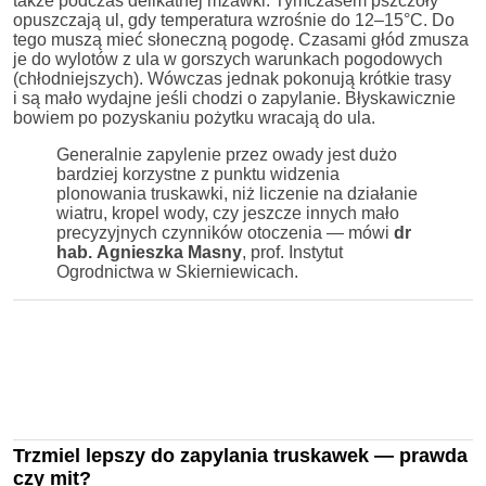
także podczas delikatnej mżawki. Tymczasem pszczoły
opuszczają ul, gdy temperatura wzrośnie do 12–15°C. Do
tego muszą mieć słoneczną pogodę. Czasami głód zmusza
je do wylotów z ula w gorszych warunkach pogodowych
(chłodniejszych). Wówczas jednak pokonują krótkie trasy
i są mało wydajne jeśli chodzi o zapylanie. Błyskawicznie
bowiem po pozyskaniu pożytku wracają do ula.
Generalnie zapylenie przez owady jest dużo
bardziej korzystne z punktu widzenia
plonowania truskawki, niż liczenie na działanie
wiatru, kropel wody, czy jeszcze innych mało
precyzyjnych czynników otoczenia — mówi
dr
hab.
Agnieszka Masny
, prof. Instytut
Ogrodnictwa w Skierniewicach.
Trzmiel lepszy do zapylania truskawek — prawda
czy mit?