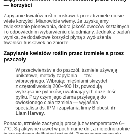
— korzyści
Zapylanie kwiatów roślin truskawek przez trzmiele niesie
wiele korzyści. Mianowicie wiemy, że uzyskujemy
zwiększenie plonowania, dobrą jakość owoców kształtnych
i o odpowiednim wybarwieniu dla odmiany. Jednak z badań
wynika, że dodatkowe korzyści płyną z wydłużenia
trwałości truskawek po zbiorze.
Zapylanie kwiatów roślin przez trzmiele a przez
pszczoły
W przeciwieństwie do pszczół, trzmiele używają
unikatowej metody zapylania — tzw.
wibracyjnego. Wibrując mięśniami skrzydeł
z częstotliwością 200–400 Hz, powodują
wytrząsanie pylników, uwalniających duże ilości
pyłku. Przy czym jego ziarna przylegają do
owłosionego ciała trzmiela — wyjaśnia
specjalista ds. IPM i zapylania firmy Biobest,
dr
Liam Harvey
.
Ponadto, trzmiele zaczynają pracę już w temperaturze 6–
7°C. Są aktywne nawet w pochmurne dni, a niejednokrotnie