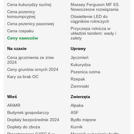
Cena kukurydzy suchej
Massey Ferguson MF 6S.
Nowoczesne rozwiązania
Cena pszenicy
konsumpcyjnej
Oświetlenie LED do
ciągników rolniczych
Cena pszenicy paszowej
Przyczepa rolnicza w
Cena rzepaku
układzie tandem: wady i
Ceny nawozów
zalety
Na czasie
Uprawy
Cena jęczmienia ze żniw
Jęczmień
2024
Kukurydza
Ceny gruntów ornych 2024
Pszenica ozima
Kary za brak OC
Rzepak
Ziemniaki
Wieś
Zwierzęta
ARiMR
Alpaka
Budynek gospodarczy
ASF
Dopłaty bezpośrednie 2024
Bydło mięsne
Dopłaty do zboża
Kurnik