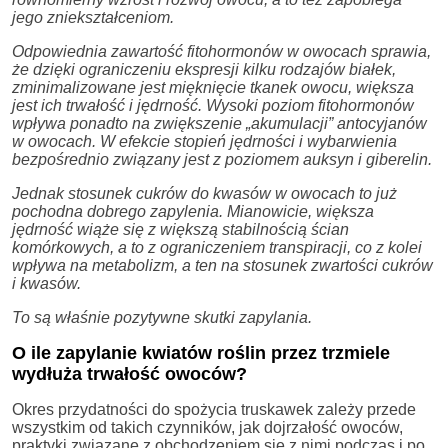
jego zniekształceniom.
Odpowiednia zawartość fitohormonów w owocach sprawia,
że dzięki ograniczeniu ekspresji kilku rodzajów białek,
zminimalizowane jest mięknięcie tkanek owocu, większa
jest ich trwałość i jędrność. Wysoki poziom fitohormonów
wpływa ponadto na zwiększenie „akumulacji” antocyjanów
w owocach. W efekcie stopień jędrności i wybarwienia
bezpośrednio związany jest z poziomem auksyn i giberelin.
Jednak stosunek cukrów do kwasów w owocach to już
pochodna dobrego zapylenia. Mianowicie, większa
jędrność wiąże się z większą stabilnością ścian
komórkowych, a to z ograniczeniem transpiracji, co z kolei
wpływa na metabolizm, a ten na stosunek zwartości cukrów
i kwasów.
To są właśnie pozytywne skutki zapylania.
O ile zapylanie kwiatów roślin przez trzmiele
wydłuża trwałość owoców?
Okres przydatności do spożycia truskawek zależy przede
wszystkim od takich czynników, jak dojrzałość owoców,
praktyki związane z obchodzeniem się z nimi podczas i po