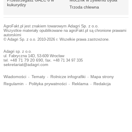
Przestrzegasz GAEC 6 w
Mocznik w żywieniu bydła
kukurydzy
Trzoda chlewna
AgroFakt.pl jest znakiem towarowym
Adagri Sp. z o.o.
Wszystkie materiały opublikowane na agroFakt.pl są chronione prawami
autorskimi
© Adagri Sp. z o.o. 2010-2026 r. Wszelkie prawa zastrzeżone.
Adagri sp. z o.o.
ul. Fabryczna 14D, 53-609 Wrocław
tel.
+48 71 79 20 690
, fax. +48 71 34 97 335
sekretariat@adagri.com
Wiadomości
Tematy
Rolnicze infografiki
Mapa strony
Regulamin
Polityka prywatności
Reklama
Redakcja