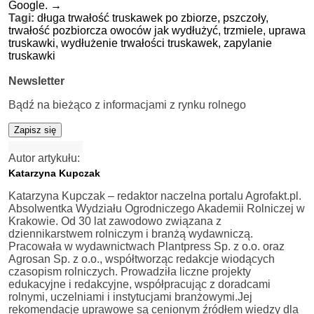
Google.
→
Tagi:
długa trwałość truskawek po zbiorze,
pszczoły,
trwałość pozbiorcza owoców jak wydłużyć,
trzmiele,
uprawa
truskawki,
wydłużenie trwałości truskawek,
zapylanie
truskawki
Newsletter
Bądź na bieżąco z informacjami z rynku rolnego
Zapisz się
Autor artykułu:
Katarzyna Kupczak
Katarzyna Kupczak – redaktor naczelna portalu Agrofakt.pl.
Absolwentka Wydziału Ogrodniczego Akademii Rolniczej w
Krakowie. Od 30 lat zawodowo związana z
dziennikarstwem rolniczym i branżą wydawniczą.
Pracowała w wydawnictwach Plantpress Sp. z o.o. oraz
Agrosan Sp. z o.o., współtworząc redakcje wiodących
czasopism rolniczych. Prowadziła liczne projekty
edukacyjne i redakcyjne, współpracując z doradcami
rolnymi, uczelniami i instytucjami branżowymi.Jej
rekomendacje uprawowe są cenionym źródłem wiedzy dla