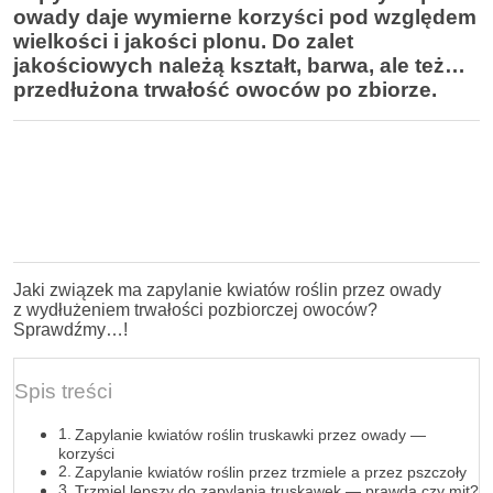
owady daje wymierne korzyści pod względem
wielkości i jakości plonu. Do zalet
jakościowych należą kształt, barwa, ale też…
przedłużona trwałość owoców po zbiorze.
Jaki związek ma zapylanie kwiatów roślin przez owady
z wydłużeniem trwałości pozbiorczej owoców?
Sprawdźmy…!
Spis treści
Zapylanie kwiatów roślin truskawki przez owady —
korzyści
Zapylanie kwiatów roślin przez trzmiele a przez pszczoły
Trzmiel lepszy do zapylania truskawek — prawda czy mit?