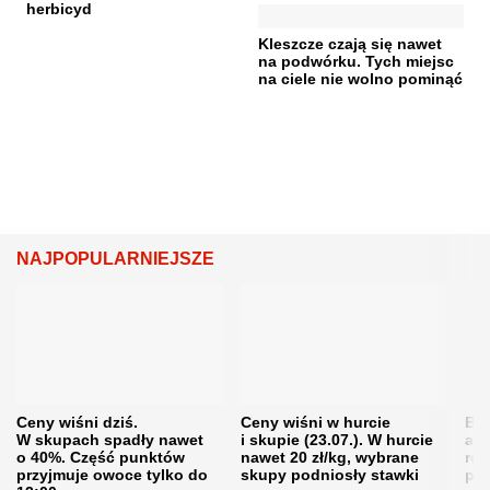
herbicyd
Kleszcze czają się nawet
na podwórku. Tych miejsc
na ciele nie wolno pominąć
NAJPOPULARNIEJSZE
Ceny wiśni dziś.
Ceny wiśni w hurcie
Będ
W skupach spadły nawet
i skupie (23.07.). W hurcie
agr
o 40%. Część punktów
nawet 20 zł/kg, wybrane
rol
przyjmuje owoce tylko do
skupy podniosły stawki
pr