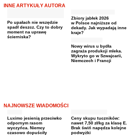
INNE ARTYKUŁY AUTORA
Zbiory jabłek 2026
Po upałach nie wszędzie
w Polsce najniższe od
spadł deszcz. Czy to dobry
dekady. Jak wypadają inne
moment na uprawę
kraje?
ścierniska?
Nowy wirus u bydła
zagraża produkcji mleka.
Wykryto go w Szwajcarii,
Niemczech i Francji
NAJNOWSZE WIADOMOŚCI
Luximo jesienią przeciwko
Ceny skupu tuczników:
odpornym rasom
nawet 7,50 zł/kg za klasę E.
wyczyńca. Niemcy
Brak świń napędza kolejne
czasowo dopuściły
podwyżki