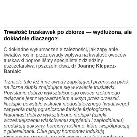
Trwałość truskawek po zbiorze — wydłużona, ale
dokładnie dlaczego?
O dokładne wytłumaczenie zależności, jak zapylanie
kwiatów roślin przez owady wpływa na trwałość owoców
truskawki poprosiliśmy specjalistę z dziedziny
pszczelarstwa i pszczelnictwa,
dr Joannę Klepacz-
Baniak
:
Trzmiele (ale też inne owady zapylające) przenoszą pyłek
na liczne słupki znajdujące się w kwiecie truskawki.
Powstanie dobrze wykształconego owocu rzekomego
związane jest z wytwarzaniem auksyn przez orzeszki.
Niełupki powstałe wskutek niedostatecznego (wadliwego)
zapylenia mają ograniczone funkcje fizjologiczne.
Natomiast dobrze wykształcone niełupki (dzięki
wcześniejszemu właściwemu zapyleniu i zapłodnieniu)
produkują auksyny, hormony roślinne, które „współpracują”
z giberelinami. Obie grupy hormonów indukują
równomierny wzrost i rozwój owocu, a to też zapobiega