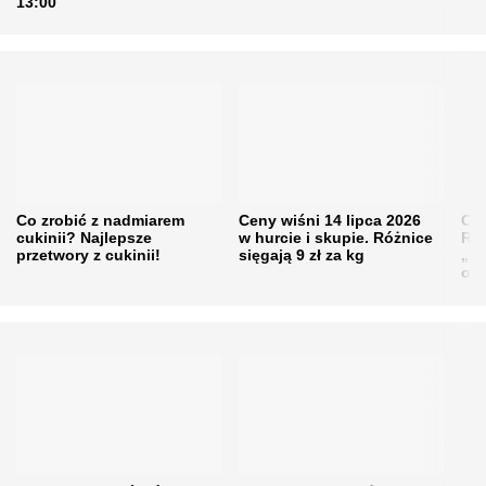
13:00
Co zrobić z nadmiarem
Ceny wiśni 14 lipca 2026
Cen
cukinii? Najlepsze
w hurcie i skupie. Różnice
Rol
przetwory z cukinii!
sięgają 9 zł za kg
„pe
obn