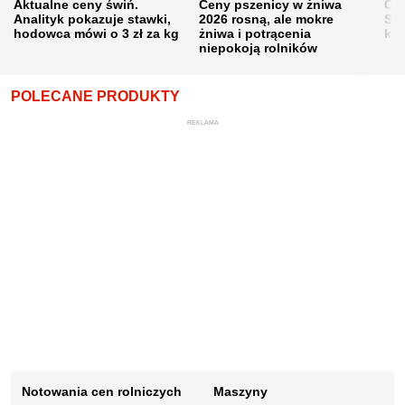
Aktualne ceny świń.
Ceny pszenicy w żniwa
Ce
Analityk pokazuje stawki,
2026 rosną, ale mokre
Sku
hodowca mówi o 3 zł za kg
żniwa i potrącenia
kon
niepokoją rolników
POLECANE PRODUKTY
REKLAMA
Notowania cen rolniczych
Maszyny