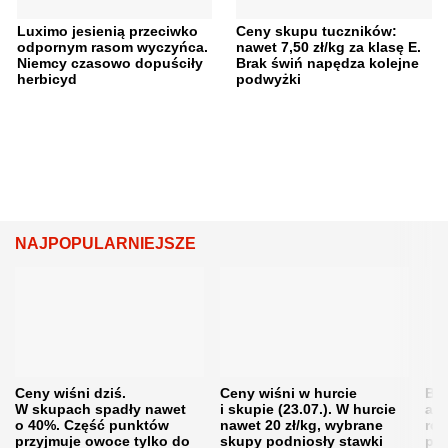
Luximo jesienią przeciwko
Ceny skupu tuczników:
odpornym rasom wyczyńca.
nawet 7,50 zł/kg za klasę E.
Niemcy czasowo dopuściły
Brak świń napędza kolejne
herbicyd
podwyżki
NAJPOPULARNIEJSZE
Ceny wiśni dziś.
Ceny wiśni w hurcie
Będ
W skupach spadły nawet
i skupie (23.07.). W hurcie
agr
o 40%. Część punktów
nawet 20 zł/kg, wybrane
rol
przyjmuje owoce tylko do
skupy podniosły stawki
pr