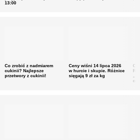
13:00
Co zrobić z nadmiarem
Ceny wiśni 14 lipca 2026
Cen
cukinii? Najlepsze
w hurcie i skupie. Różnice
Rol
przetwory z cukinii!
sięgają 9 zł za kg
„pe
obn