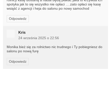
rolnicy kasę dostaną a nadal będą płakać jaka to krzywda ich
spotyka jak to się wszystko nie opłaci ….zato opłaci się kasę
wsiąść z agencji i heja do salonu po nowy samochod
Odpowiedz
Kris
24 września 2025 o 22:56
Monika bież się za rolnictwo nic trudnego i Ty pobiegniesz do
salonu po nową furę
Odpowiedz