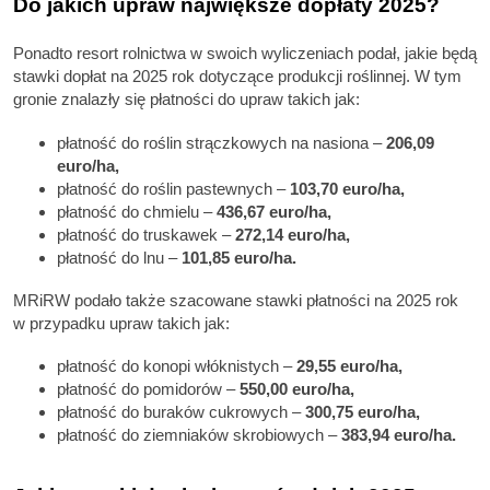
Do jakich upraw największe dopłaty 2025?
Ponadto resort rolnictwa w swoich wyliczeniach podał, jakie będą
stawki dopłat na 2025 rok dotyczące produkcji roślinnej. W tym
gronie znalazły się płatności do upraw takich jak:
płatność do roślin strączkowych na nasiona –
206,09
euro/ha,
płatność do roślin pastewnych –
103,70 euro/ha,
płatność do chmielu –
436,67 euro/ha,
płatność do truskawek –
272,14 euro/ha,
płatność do lnu –
101,85 euro/ha.
MRiRW podało także szacowane stawki płatności na 2025 rok
w przypadku upraw takich jak:
płatność do konopi włóknistych –
29,55 euro/ha,
płatność do pomidorów –
550,00 euro/ha,
płatność do buraków cukrowych –
300,75 euro/ha,
płatność do ziemniaków skrobiowych –
383,94 euro/ha.