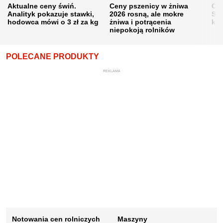
Aktualne ceny świń.
Ceny pszenicy w żniwa
Ce
Analityk pokazuje stawki,
2026 rosną, ale mokre
Sku
hodowca mówi o 3 zł za kg
żniwa i potrącenia
kon
niepokoją rolników
POLECANE PRODUKTY
REKLAMA
Notowania cen rolniczych
Maszyny