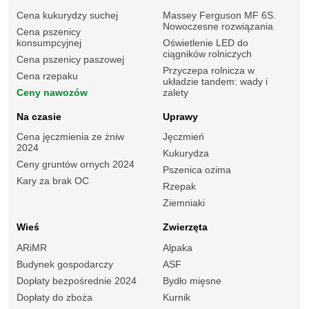
Cena kukurydzy suchej
Massey Ferguson MF 6S.
Nowoczesne rozwiązania
Cena pszenicy
konsumpcyjnej
Oświetlenie LED do
ciągników rolniczych
Cena pszenicy paszowej
Przyczepa rolnicza w
Cena rzepaku
układzie tandem: wady i
Ceny nawozów
zalety
Na czasie
Uprawy
Cena jęczmienia ze żniw
Jęczmień
2024
Kukurydza
Ceny gruntów ornych 2024
Pszenica ozima
Kary za brak OC
Rzepak
Ziemniaki
Wieś
Zwierzęta
ARiMR
Alpaka
Budynek gospodarczy
ASF
Dopłaty bezpośrednie 2024
Bydło mięsne
Dopłaty do zboża
Kurnik