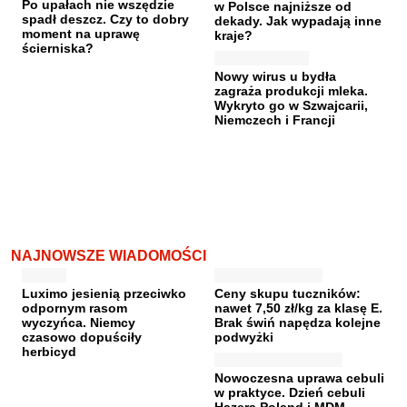
Po upałach nie wszędzie
w Polsce najniższe od
spadł deszcz. Czy to dobry
dekady. Jak wypadają inne
moment na uprawę
kraje?
ścierniska?
Nowy wirus u bydła
zagraża produkcji mleka.
Wykryto go w Szwajcarii,
Niemczech i Francji
NAJNOWSZE WIADOMOŚCI
Luximo jesienią przeciwko
Ceny skupu tuczników:
odpornym rasom
nawet 7,50 zł/kg za klasę E.
wyczyńca. Niemcy
Brak świń napędza kolejne
czasowo dopuściły
podwyżki
herbicyd
Nowoczesna uprawa cebuli
w praktyce. Dzień cebuli