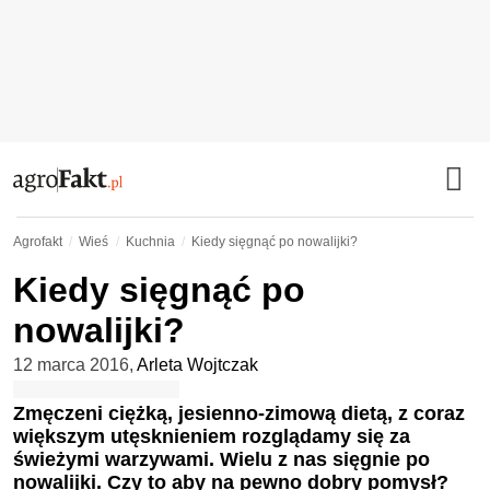
Agrofakt
Wieś
Kuchnia
Kiedy sięgnąć po nowalijki?
Kiedy sięgnąć po
nowalijki?
12 marca 2016
,
Arleta Wojtczak
Zmęczeni ciężką, jesienno-zimową dietą, z coraz
większym utęsknieniem rozglądamy się za
świeżymi warzywami. Wielu z nas sięgnie po
nowalijki. Czy to aby na pewno dobry pomysł?