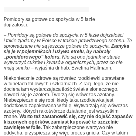
Pomidory są gotowe do spożycia w 5 fazie
dojrzałości.
–
Pomidory są gotowe do spożycia w 5 fazie dojrzałości
i takie zjadamy w Polsce w trakcie prawdziwego sezonu. Te
sprowadzane nie są jeszcze gotowe do spożycia.
Zamyka
się je w pojemnikach i używa etrelu, by nabrały
„pomidorowego” koloru.
Nie są one jednak w stanie
wytworzyć cukrów i kwasów organicznych, przez co nie
mają smaku
– wyjaśnia dr hab. Ewelina Hallmann.
Niekoniecznie zdrowe są również rzodkiewki uprawiane
w tunelach foliowych i szklarniach. Z racji tego, że nie
dociera tam wystarczająca ilość światła słonecznego,
nawozi się je azotem. Tworzą się wówczas azotany.
Niebezpiecznie się robi, kiedy taka rzodkiewka jest
dodatkowo zapakowana w folię. Wytwarzają się wówczas
azotyny, których rakotwórcze działanie jest wszystkim
znane.
Warto też zastanowić się, czy nie dojeść zapasów
kiszonych ogórków, zamiast kupować te szczelnie
zawinięte w folie.
Tak zabezpieczone warzywo nie
oddycha, przyspiesza się więc proces gnicia. Czy w takim