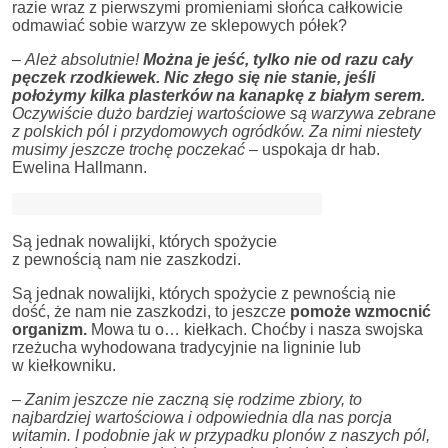
razie wraz z pierwszymi promieniami słońca całkowicie
odmawiać sobie warzyw ze sklepowych półek?
–
Ależ absolutnie!
Można je jeść, tylko nie od razu cały
pęczek rzodkiewek. Nic złego się nie stanie, jeśli
położymy kilka plasterków na kanapkę z białym serem.
Oczywiście dużo bardziej wartościowe są warzywa zebrane
z polskich pól i przydomowych ogródków. Za nimi niestety
musimy jeszcze trochę poczekać
– uspokaja dr hab.
Ewelina Hallmann.
Są jednak nowalijki, których spożycie
z pewnością nam nie zaszkodzi.
Są jednak nowalijki, których spożycie z pewnością nie
dość, że nam nie zaszkodzi, to jeszcze
pomoże wzmocnić
organizm.
Mowa tu o… kiełkach. Choćby i nasza swojska
rzeżucha wyhodowana tradycyjnie na ligninie lub
w kiełkowniku.
–
Zanim jeszcze nie zaczną się rodzime zbiory, to
najbardziej wartościowa i odpowiednia dla nas porcja
witamin. I podobnie jak w przypadku plonów z naszych pól,