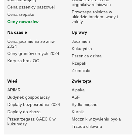
ciągników rolniczych
Cena pszenicy paszowej
Przyczepa rolnicza w
Cena rzepaku
układzie tandem: wady i
Ceny nawozów
zalety
Na czasie
Uprawy
Cena jęczmienia ze żniw
Jęczmień
2024
Kukurydza
Ceny gruntów ornych 2024
Pszenica ozima
Kary za brak OC
Rzepak
Ziemniaki
Wieś
Zwierzęta
ARiMR
Alpaka
Budynek gospodarczy
ASF
Dopłaty bezpośrednie 2024
Bydło mięsne
Dopłaty do zboża
Kurnik
Przestrzegasz GAEC 6 w
Mocznik w żywieniu bydła
kukurydzy
Trzoda chlewna