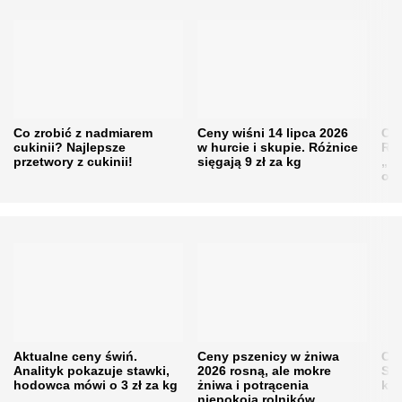
Co zrobić z nadmiarem
Ceny wiśni 14 lipca 2026
Cen
cukinii? Najlepsze
w hurcie i skupie. Różnice
Rol
przetwory z cukinii!
sięgają 9 zł za kg
„pe
obn
Aktualne ceny świń.
Ceny pszenicy w żniwa
Ce
Analityk pokazuje stawki,
2026 rosną, ale mokre
Sku
hodowca mówi o 3 zł za kg
żniwa i potrącenia
kon
niepokoją rolników