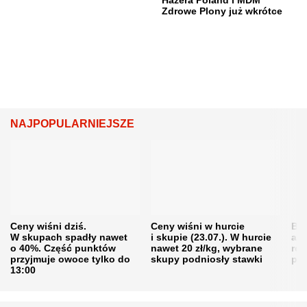
Hazera Poland i MDM
Zdrowe Plony już wkrótce
NAJPOPULARNIEJSZE
Ceny wiśni dziś.
Ceny wiśni w hurcie
Będ
W skupach spadły nawet
i skupie (23.07.). W hurcie
agr
o 40%. Część punktów
nawet 20 zł/kg, wybrane
rol
przyjmuje owoce tylko do
skupy podniosły stawki
pr
13:00