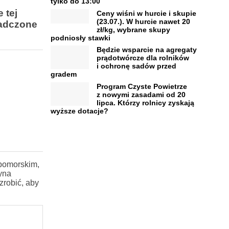
tylko do 13:00
 tej
Ceny wiśni w hurcie i skupie
(23.07.). W hurcie nawet 20
iadczone
zł/kg, wybrane skupy
podniosły stawki
Będzie wsparcie na agregaty
prądotwórcze dla rolników
i ochronę sadów przed
gradem
Program Czyste Powietrze
z nowymi zasadami od 20
lipca. Którzy rolnicy zyskają
wyższe dotacje?
 pomorskim,
yna
zrobić, aby