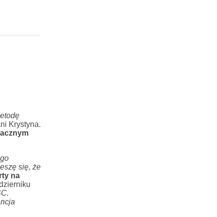
metodę
ni Krystyna.
znacznym
ego
eszę się, że
rty na
dzierniku
SC.
ancja