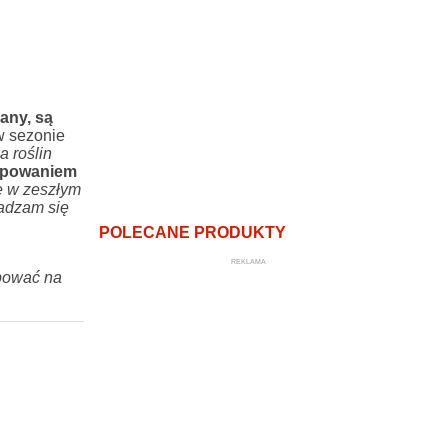
any, są
 w sezonie
 roślin
tępowaniem
e w zeszłym
gadzam się
POLECANE PRODUKTY
REKLAMA
ępować na