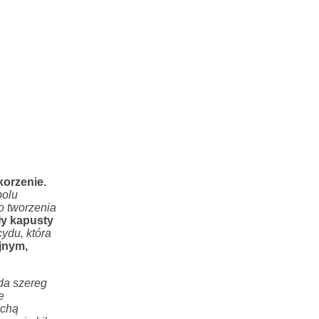
korzenie.
polu
o tworzenia
ły kapusty
ydu, która
jnym,
da szereg
e
uchą