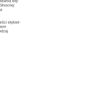
owania kiły
północnej
ia
ści etykiet-
ciem
odzaj