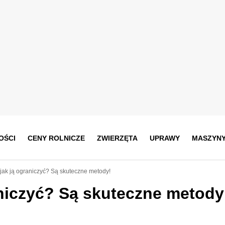
OŚCI
CENY ROLNICZE
ZWIERZĘTA
UPRAWY
MASZYN
 jak ją ograniczyć? Są skuteczne metody!
aniczyć? Są skuteczne metody