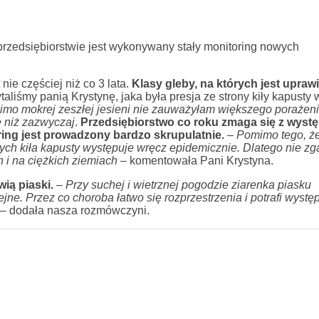
przedsiębiorstwie jest wykonywany stały monitoring nowych
ie częściej niż co 3 lata.
Klasy gleby, na których jest uprawi
aliśmy panią Krystynę, jaka była presja ze strony kiły kapusty
imo mokrej zeszłej jesieni nie zauważyłam większego porażenia
e niż zazwyczaj
.
Przedsiębiorstwo co roku zmaga się z wys
ring jest prowadzony bardzo skrupulatnie.
–
Pomimo tego, ż
órych kiła kapusty występuje wręcz epidemicznie. Dlatego nie z
h i na ciężkich ziemiach
– komentowała Pani Krystyna.
ią piaski.
– Przy suchej i wietrznej pogodzie ziarenka piasku
jne. Przez co choroba łatwo się rozprzestrzenia i potrafi wyst
 –
dodała nasza rozmówczyni.