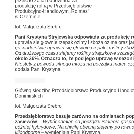
przeszło 20 lat odpowiada za
produkcję rolną w Przedsiębiorstwie
Produkcyjno-Handlowym „Rolmas”
w Czerninie
fot. Małgorzata Srebro
Pani Krystyna Stryjewska odpowiada za produkcję rol
uprawia się głównie rzepak ozimy i zboża ozime oraz j
gospodarstwie uprawia się głownie rzepak i rośliny zbo
Od dłuższego czasu siejemy rośliny strączkowe szczególn
około 36%. Oznacza to, że pod jego uprawę w sezon
Niestety z powodu silnego mrozu na początku marca cz
dodała Pani Krystyna.
Główną siedzibę Przedsiębiorstwa Produkcyjno-Handlo
Donimirskich
fot. Małgorzata Srebro
Przedsiębiorstwo bazuje zarówno na odmianach popu
zasiewów.
– Wybór odmian od początku istnienia gospod
później hybrydowe. Na chwilę obecną siejemy po równ
kiłoodporne
– wymieniała Pani Krystyna.