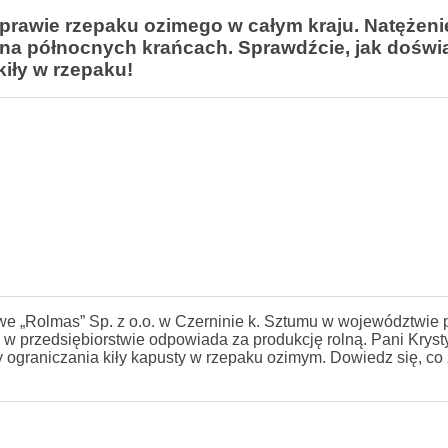
rawie rzepaku ozimego w całym kraju. Natężenie
 na północnych krańcach. Sprawdźcie, jak dośw
iły w rzepaku!
e „Rolmas” Sp. z o.o. w Czerninie k. Sztumu w województwie
 w przedsiębiorstwie odpowiada za produkcję rolną. Pani Kryst
y ograniczania kiły kapusty w rzepaku ozimym. Dowiedz się, co 