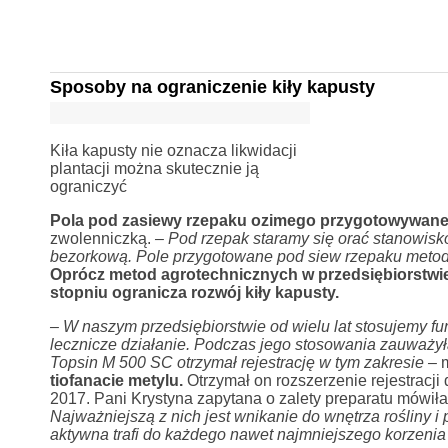
Sposoby na ograniczenie kiły kapusty
Kiła kapusty nie oznacza likwidacji
plantacji można skutecznie ją
ograniczyć
Pola pod zasiewy rzepaku ozimego przygotowywane 
zwolenniczką.
– Pod rzepak staramy się orać stanowisk
bezorkową. Pole przygotowane pod siew rzepaku metodą
Oprócz metod agrotechnicznych w przedsiębiorstwi
stopniu ogranicza rozwój kiły kapusty.
– W naszym przedsiębiorstwie od wielu lat stosujemy f
lecznicze działanie. Podczas jego stosowania zauważyła
Topsin M 500 SC otrzymał rejestrację w tym zakresie –
tiofanacie metylu.
Otrzymał on rozszerzenie rejestracji
2017. Pani Krystyna zapytana o zalety preparatu mówił
Najważniejszą z nich jest wnikanie do wnętrza rośliny 
aktywna trafi do każdego nawet najmniejszego korzenia 