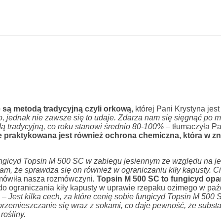
są metodą tradycyjną czyli orkową,
której Pani Krystyna jest
o, jednak nie zawsze się to udaje. Zdarza nam się sięgnąć po 
 tradycyjną, co roku stanowi średnio 80-100% –
tłumaczyła Pa
e praktykowana jest również ochrona chemiczna, która w 
ungicyd Topsin M 500 SC w zabiegu jesiennym ze względu na j
m, że sprawdza się on również w ograniczaniu kiły kapusty. Ci
mówiła nasza rozmówczyni
.
Topsin M 500 SC to fungicyd opa
 do ograniczania kiły kapusty w uprawie rzepaku ozimego w paź
a –
Jest kilka cech, za które cenię sobie fungicyd Topsin M 500 
i przemieszczanie się wraz z sokami, co daje pewność, że subst
rośliny.