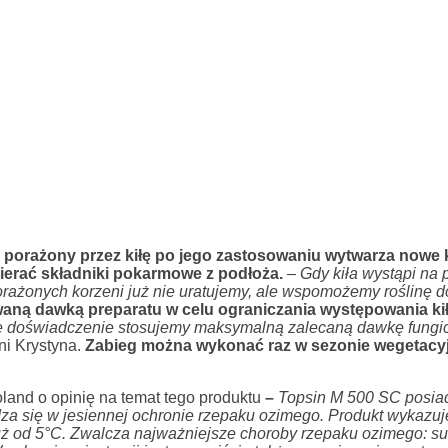
porażony przez kiłę po jego zastosowaniu wytwarza nowe 
ierać składniki pokarmowe z podłoża.
–
Gdy kiła wystąpi na 
rażonych korzeni już nie uratujemy, ale wspomożemy roślinę d
aną dawką preparatu w celu ograniczania występowania ki
 doświadczenie stosujemy maksymalną zalecaną dawkę fungic
i Krystyna.
Zabieg można wykonać raz w sezonie wegetacy
land o opinię na temat tego produktu
–
Topsin M 500 SC posia
wdza się w jesiennej ochronie rzepaku ozimego. Produkt wykazuj
uż od 5°C. Zwalcza najważniejsze choroby rzepaku ozimego: s