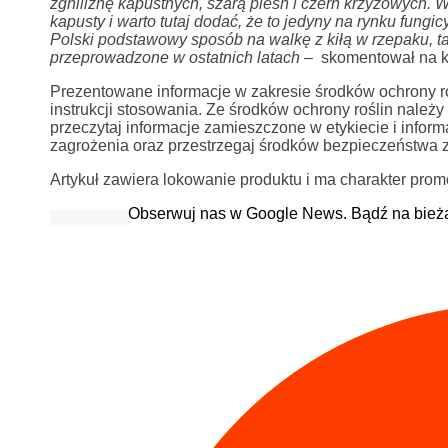
zgniliznę kapustnych, szarą pleśń i czerń krzyżowych. W
kapusty i warto tutaj dodać, że to jedyny na rynku fungic
Polski podstawowy sposób na walkę z kiłą w rzepaku, ta
przeprowadzone w ostatnich latach
–
skomentował na k
Prezentowane informacje w zakresie środków ochrony rośl
instrukcji stosowania. Ze środków ochrony roślin nale
przeczytaj informacje zamieszczone w etykiecie i info
zagrożenia oraz przestrzegaj środków bezpieczeństwa 
Artykuł zawiera lokowanie produktu i ma charakter prom
Obserwuj nas w Google News. Bądź na bież