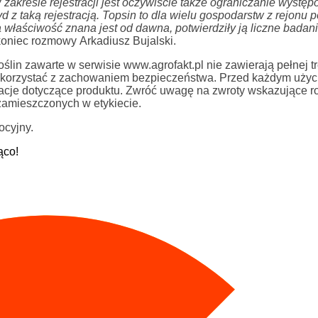
 zakresie rejestracji jest oczywiście także ograniczanie występ
yd z taką rejestracją. Topsin to dla wielu gospodarstw z rejonu 
 właściwość znana jest od dawna, potwierdziły ją liczne badan
oniec rozmowy Arkadiusz Bujalski.
in zawarte w serwisie www.agrofakt.pl nie zawierają pełnej tre
ży korzystać z zachowaniem bezpieczeństwa. Przed każdym uży
rmacje dotyczące produktu. Zwróć uwagę na zwroty wskazujące r
zamieszczonych w etykiecie.
ocyjny.
ąco!