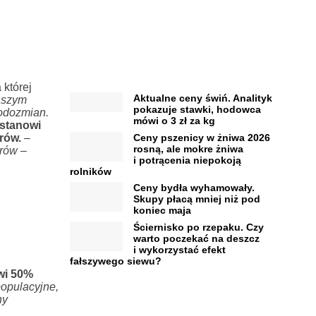
 której
Aktualne ceny świń. Analityk
aszym
pokazuje stawki, hodowca
łodozmian.
mówi o 3 zł za kg
stanowi
Ceny pszenicy w żniwa 2026
rów.
–
rosną, ale mokre żniwa
rów –
i potrącenia niepokoją
rolników
Ceny bydła wyhamowały.
Skupy płacą mniej niż pod
koniec maja
Ściernisko po rzepaku. Czy
warto poczekać na deszcz
i wykorzystać efekt
fałszywego siewu?
wi 50%
populacyjne,
ny