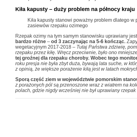
Kiła kapusty – duży problem na północy kraju
Kiła kapusty stanowi poważny problem dlatego w 
zasiewów rzepaku ozimego
Rzepak ozimy na tym samym stanowisku uprawiany jest n
bardzo różne
–
od 3 zaczynając na 5-6 kończąc.
Zapyt
wegetacyjnym 2017-2018 –
Tutaj Państwa zdziwię, pom
rzepaku przez kiłę. Wręcz przeciwnie, było ono mniejsz
tej groźnej dla rzepaku choroby. Wobec tego monito
roku presja nie była zbyt duża, bywają lata suche, w kt
z opinią, że większe porażenie kiłą jest w latach mokryc
Sporą część ziem w województwie pomorskim stanow
z porażonych pól są przenoszone wraz z wiatrem na kole
polach, gdzie nigdy wcześniej nie był uprawiany rzepak