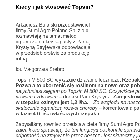
Kiedy i jak stosować Topsin?
Arkadiusz Bujalski przedstawiciel
firmy Sumi Agro Poland Sp. z o.o.
rozmawiają na temat metod
ograniczania kiły kapusty z Panią
Krystyną Stryjewską odpowiadają
w przedsiębiorstwie za produkcję
rolną
fot. Małgorzata Srebro
Topsin M 500 SC wykazuje działanie lecznicze.
Rzepak 
Pozwala to ukorzenić się roślinom na nowo oraz pob
natychmiast sięgam po Topsin M 500 SC. Oczywiście po
nowych i zdrowych –
dodała Pani Krystyna.
Zarejestrow
w rzepaku ozimym jest 1,2 l/ha. –
Ze względu na nasze
skutecznie ogranicza rozwój choroby
– komentowała pan
w fazie 4-6 liści właściwych rzepaku.
Zapytaliśmy również przedstawiciela firmy Sumi Agro Po
zalet, które sprawiają, że ten fungicyd doskonale spra
odporność na zmywanie przez deszcz i jest skuteczny j