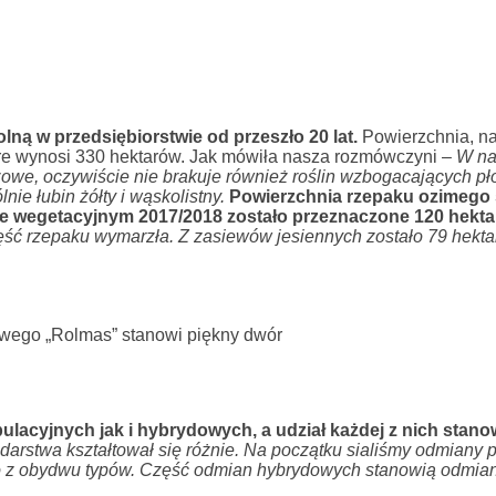
ną w przedsiębiorstwie od przeszło 20 lat.
Powierzchnia, na
are wynosi 330 hektarów. Jak mówiła nasza rozmówczyni –
W n
żowe, oczywiście nie brakuje również roślin wzbogacających p
ie łubin żółty i wąskolistny.
Powierzchnia rzepaku ozimego 
ie wegetacyjnym 2017/2018 zostało przeznaczone 120 hekta
ęść rzepaku wymarzła.
Z zasiewów jesiennych zostało 79 hekta
wego „Rolmas” stanowi piękny dwór
lacyjnych jak i hybrydowych, a udział każdej z nich stano
arstwa kształtował się różnie. Na początku sialiśmy odmiany 
o z obydwu typów. Część odmian hybrydowych stanowią odmia