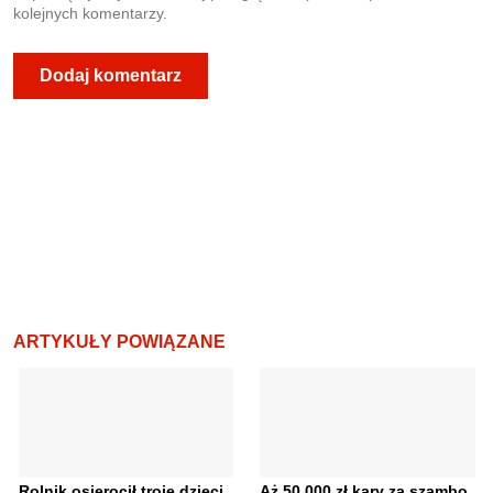
kolejnych komentarzy.
ARTYKUŁY POWIĄZANE
Rolnik osierocił troje dzieci.
Aż 50 000 zł kary za szambo.