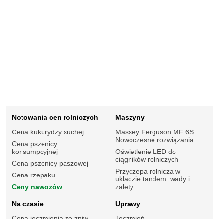
Notowania cen rolniczych
Maszyny
Cena kukurydzy suchej
Massey Ferguson MF 6S.
Nowoczesne rozwiązania
Cena pszenicy
konsumpcyjnej
Oświetlenie LED do
ciągników rolniczych
Cena pszenicy paszowej
Przyczepa rolnicza w
Cena rzepaku
układzie tandem: wady i
Ceny nawozów
zalety
Na czasie
Uprawy
Cena jęczmienia ze żniw
Jęczmień