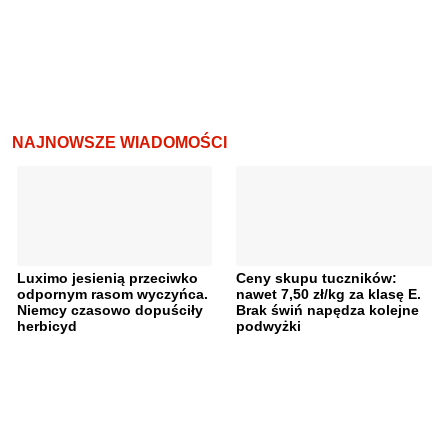
NAJNOWSZE WIADOMOŚCI
Luximo jesienią przeciwko
Ceny skupu tuczników:
odpornym rasom wyczyńca.
nawet 7,50 zł/kg za klasę E.
Niemcy czasowo dopuściły
Brak świń napędza kolejne
herbicyd
podwyżki