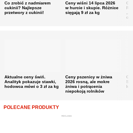
Co zrobić z nadmiarem
Ceny wiśni 14 lipca 2026
Cen
cukinii? Najlepsze
w hurcie i skupie. Różnice
Rol
przetwory z cukinii!
sięgają 9 zł za kg
„pe
obn
Aktualne ceny świń.
Ceny pszenicy w żniwa
Ce
Analityk pokazuje stawki,
2026 rosną, ale mokre
Sku
hodowca mówi o 3 zł za kg
żniwa i potrącenia
kon
niepokoją rolników
POLECANE PRODUKTY
REKLAMA