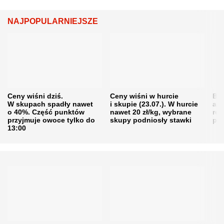
NAJPOPULARNIEJSZE
Ceny wiśni dziś.
Ceny wiśni w hurcie
Będ
W skupach spadły nawet
i skupie (23.07.). W hurcie
agr
o 40%. Część punktów
nawet 20 zł/kg, wybrane
rol
przyjmuje owoce tylko do
skupy podniosły stawki
pr
13:00