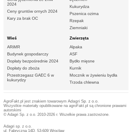
2024
Kukurydza
Ceny gruntów ornych 2024
Pszenica ozima
Kary za brak OC
Rzepak
Ziemniaki
Wieś
Zwierzęta
ARiMR
Alpaka
Budynek gospodarczy
ASF
Dopłaty bezpośrednie 2024
Bydło mięsne
Dopłaty do zboża
Kurnik
Przestrzegasz GAEC 6 w
Mocznik w żywieniu bydła
kukurydzy
Trzoda chlewna
AgroFakt.pl jest znakiem towarowym
Adagri Sp. z o.o.
Wszystkie materiały opublikowane na agroFakt.pl są chronione prawami
autorskimi
© Adagri Sp. z o.o. 2010-2026 r. Wszelkie prawa zastrzeżone.
Adagri sp. z o.o.
ul. Fabryczna 14D, 53-609 Wrocław