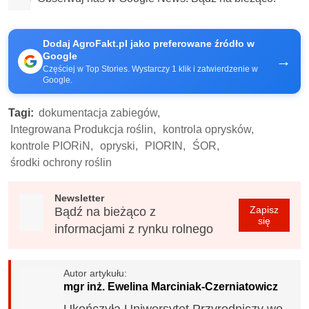
Dodaj AgroFakt.pl jako preferowane źródło w
Google
→
Częściej w Top Stories. Wystarczy 1 klik i zatwierdzenie w
Google.
Tagi:
dokumentacja zabiegów,
Integrowana Produkcja roślin,
kontrola oprysków,
kontrole PIORiN,
opryski,
PIORIN,
ŚOR,
środki ochrony roślin
Newsletter
Zapisz
Bądź na bieżąco z
się
informacjami z rynku rolnego
Autor artykułu:
mgr inż. Ewelina Marciniak-Czerniatowicz