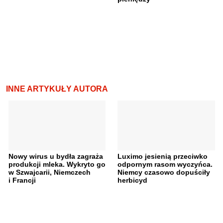
INNE ARTYKUŁY AUTORA
Nowy wirus u bydła zagraża
Luximo jesienią przeciwko
produkcji mleka. Wykryto go
odpornym rasom wyczyńca.
w Szwajcarii, Niemczech
Niemcy czasowo dopuściły
i Francji
herbicyd