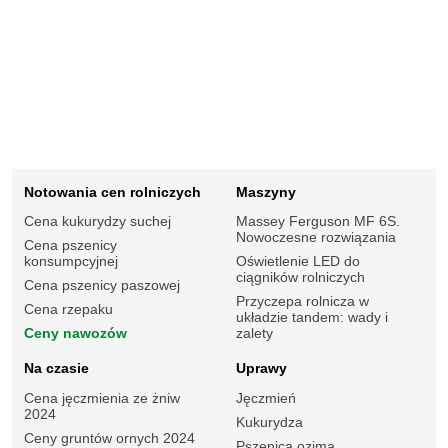
Notowania cen rolniczych
Maszyny
Cena kukurydzy suchej
Massey Ferguson MF 6S.
Nowoczesne rozwiązania
Cena pszenicy
konsumpcyjnej
Oświetlenie LED do
ciągników rolniczych
Cena pszenicy paszowej
Przyczepa rolnicza w
Cena rzepaku
układzie tandem: wady i
Ceny nawozów
zalety
Na czasie
Uprawy
Cena jęczmienia ze żniw
Jęczmień
2024
Kukurydza
Ceny gruntów ornych 2024
Pszenica ozima