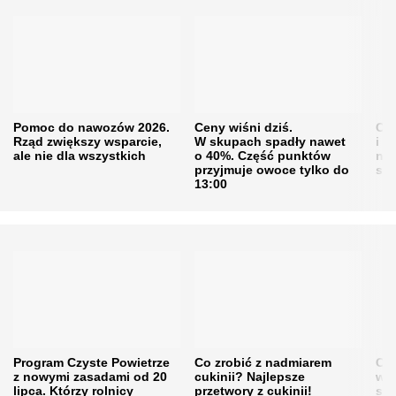
Pomoc do nawozów 2026.
Ceny wiśni dziś.
Cen
Rząd zwiększy wsparcie,
W skupach spadły nawet
i s
ale nie dla wszystkich
o 40%. Część punktów
naw
przyjmuje owoce tylko do
sku
13:00
Program Czyste Powietrze
Co zrobić z nadmiarem
Cen
z nowymi zasadami od 20
cukinii? Najlepsze
w h
lipca. Którzy rolnicy
przetwory z cukinii!
się