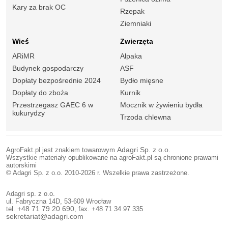
Kary za brak OC
Rzepak
Ziemniaki
Wieś
Zwierzęta
ARiMR
Alpaka
Budynek gospodarczy
ASF
Dopłaty bezpośrednie 2024
Bydło mięsne
Dopłaty do zboża
Kurnik
Przestrzegasz GAEC 6 w
Mocznik w żywieniu bydła
kukurydzy
Trzoda chlewna
AgroFakt.pl jest znakiem towarowym
Adagri Sp. z o.o.
Wszystkie materiały opublikowane na agroFakt.pl są chronione prawami
autorskimi
© Adagri Sp. z o.o. 2010-2026 r. Wszelkie prawa zastrzeżone.
Adagri sp. z o.o.
ul. Fabryczna 14D, 53-609 Wrocław
tel.
+48 71 79 20 690
, fax. +48 71 34 97 335
sekretariat@adagri.com