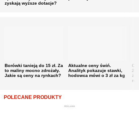
zyskają wyższe dotacje?
Borówki tanieją do 15 zł. Za
Aktualne ceny świń.
Cen
to maliny mocno zdrożały.
Analityk pokazuje stawki,
202
Jakie są ceny na rynkach?
hodowca mówi o 3 zł za kg
żni
nie
POLECANE PRODUKTY
REKLAMA