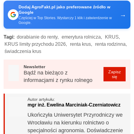
Dodaj AgroFakt.pl jako preferowane źródło w
Google
→
Częściej w Top Stories. Wystarczy 1 klik i zatwierdzenie w
Google.
Tagi:
dorabianie do renty,
emerytura rolnicza,
KRUS,
KRUS limity przychodu 2026,
renta krus,
renta rodzinna,
świadczenia krus
Newsletter
Zapisz
Bądź na bieżąco z
się
informacjami z rynku rolnego
Autor artykułu:
mgr inż. Ewelina Marciniak-Czerniatowicz
Ukończyła Uniwersytet Przyrodniczy we
Wrocławiu na kierunku rolnictwo o
specjalności agronomia. Doświadczenie