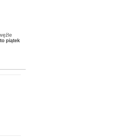
 węźle
o piątek