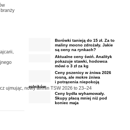
ków
 branży
Borówki tanieją do 15 zł. Za to
maliny mocno zdrożały. Jakie
są ceny na rynkach?
jcarii,
Aktualne ceny świń. Analityk
pokazuje stawki, hodowca
yjnego
mówi o 3 zł za kg
Ceny pszenicy w żniwa 2026
rosną, ale mokre żniwa
i potrącenia niepokoją
rolników
zecz ujmując, nowy termin TSW 2026 to 23–24
Ceny bydła wyhamowały.
Skupy płacą mniej niż pod
koniec maja