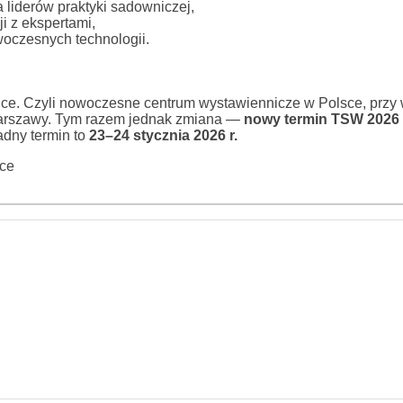
liderów praktyki sadowniczej,
i z ekspertami,
oczesnych technologii.
elce. Czyli nowoczesne centrum wystawiennicze w Polsce, przy
arszawy. Tym razem jednak zmiana —
nowy termin TSW 2026 t
adny termin to
23–24 stycznia 2026 r.
lce