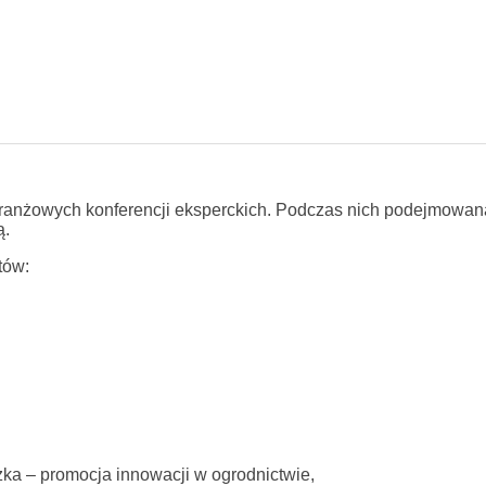
anżowych konferencji eksperckich. Podczas nich podejmowana 
ą.
tów:
żka – promocja innowacji w ogrodnictwie,