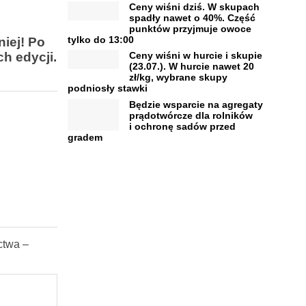
Ceny wiśni dziś. W skupach
spadły nawet o 40%. Część
punktów przyjmuje owoce
tylko do 13:00
iej! Po
h edycji.
Ceny wiśni w hurcie i skupie
(23.07.). W hurcie nawet 20
zł/kg, wybrane skupy
podniosły stawki
Będzie wsparcie na agregaty
prądotwórcze dla rolników
i ochronę sadów przed
gradem
ctwa –