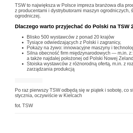
TSW to największa w Polsce impreza branżowa dla pro
z producentami i dystrybutorami maszyn ogrodniczych, 
ogrodniczej.
Dlaczego warto przyjechać do Polski na TSW 
Blisko 500 wystawców z ponad 20 krajów
Tysiące odwiedzających z Polski i zagranicy,
Pokazy na żywo: innowacyjne maszyny i technolog
Silna obecność firm międzynarodowych — m.in. z: Wł
a także najdalej położonej od Polski Nowej Zelandi
Stoiska wystawców z różnorodną ofertą, m.in. z r
zarządzania produkcją
Po raz pierwszy TSW odbędą się w piątek i sobotę, co 
stycznia, oczywiście w Kielcach
fot. TSW