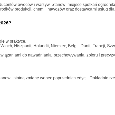
ducentów owoców i warzyw. Stanowi miejsce spotkań ogrodni
środków produkcji, chemii, nawozów oraz dostawcami usług dla
2026?
ie w praktyce,
och, Hiszpanii, Holandii, Niemiec, Belgii, Danii, Francji, Szwa
i,
ozwiązaniami do nawadniania, przechowywania, zbioru i precyz
stanowi istotną zmianę wobec poprzednich edycji. Dokładnie r