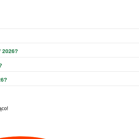
W 2026?
?
26?
ąco!