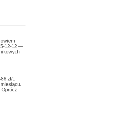
 Bowiem
 5-12-12 —
dnikowych
6 zł/t.
 miesiącu.
. Oprócz