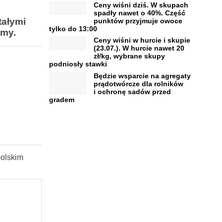
Ceny wiśni dziś. W skupach
spadły nawet o 40%. Część
tałymi
punktów przyjmuje owoce
tylko do 13:00
amy.
Ceny wiśni w hurcie i skupie
(23.07.). W hurcie nawet 20
zł/kg, wybrane skupy
podniosły stawki
Będzie wsparcie na agregaty
prądotwórcze dla rolników
i ochronę sadów przed
gradem
olskim