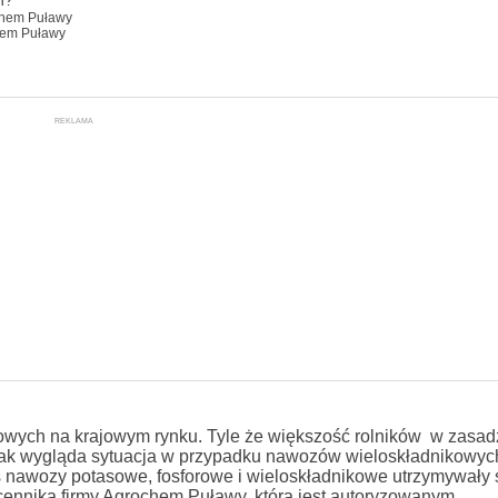
h?
chem Puławy
hem Puławy
REKLAMA
owych na krajowym rynku. Tyle że większość rolników w zasad
A jak wygląda sytuacja w przypadku nawozów wieloskładnikowyc
s nawozy potasowe, fosforowe i wieloskładnikowe utrzymywały
 cennika firmy Agrochem Puławy, która jest autoryzowanym