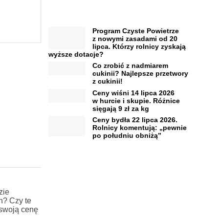
Program Czyste Powietrze
z nowymi zasadami od 20
lipca. Którzy rolnicy zyskają
wyższe dotacje?
Co zrobić z nadmiarem
cukinii? Najlepsze przetwory
z cukinii!
Ceny wiśni 14 lipca 2026
w hurcie i skupie. Różnice
sięgają 9 zł za kg
Ceny bydła 22 lipca 2026.
Rolnicy komentują: „pewnie
po południu obniżą”
zie
h? Czy te
 swoją cenę