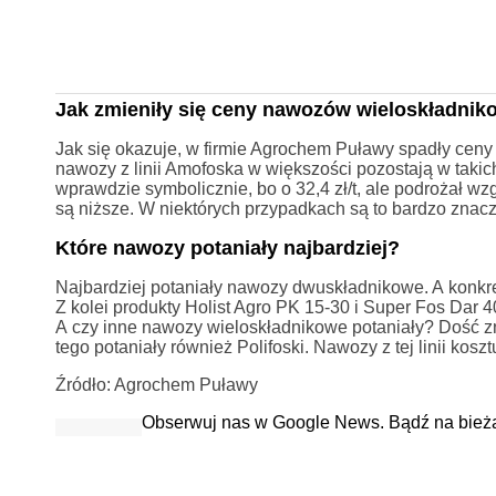
Jak zmieniły się ceny nawozów wieloskładni
Jak się okazuje, w firmie Agrochem Puławy spadły cen
nawozy z linii Amofoska w większości pozostają w tak
wprawdzie symbolicznie, bo o 32,4 zł/t, ale podrożał 
są niższe. W niektórych przypadkach są to bardzo znac
Które nawozy potaniały najbardziej?
Najbardziej potaniały nawozy dwuskładnikowe. A konkret
Z kolei produkty Holist Agro PK 15-30 i Super Fos Dar 40
A czy inne nawozy wieloskładnikowe potaniały? Dość zn
tego potaniały również Polifoski. Nawozy z tej linii koszt
Źródło: Agrochem Puławy
Obserwuj nas w Google News. Bądź na bież