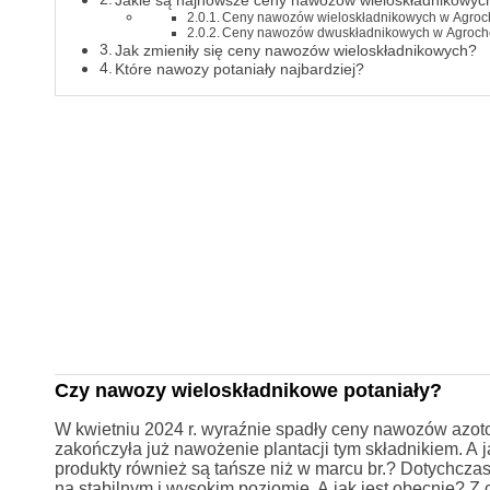
Jakie są najnowsze ceny nawozów wieloskładnikowyc
Ceny nawozów wieloskładnikowych w Agro
Ceny nawozów dwuskładnikowych w Agroc
Jak zmieniły się ceny nawozów wieloskładnikowych?
Które nawozy potaniały najbardziej?
Czy nawozy wieloskładnikowe potaniały?
W kwietniu 2024 r. wyraźnie spadły ceny nawozów azot
zakończyła już nawożenie plantacji tym składnikiem. 
produkty również są tańsze niż w marcu br.? Dotychcza
na stabilnym i wysokim poziomie. A jak jest obecnie? Z