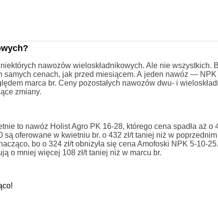
kowych?
y niektórych nawozów wieloskładnikowych. Ale nie wszystkich.
ich samych cenach, jak przed miesiącem. A jeden nawóz — NPK
względem marca br. Ceny pozostałych nawozów dwu- i wieloskła
zące zmiany.
nie to nawóz Holist Agro PK 16-28, którego cena spadła aż o 48
 są oferowane w kwietniu br. o 432 zł/t taniej niż w poprzednim
acząco, bo o 324 zł/t obniżyła się cena Amofoski NPK 5-10-25
ują o mniej więcej 108 zł/t taniej niż w marcu br.
ąco!