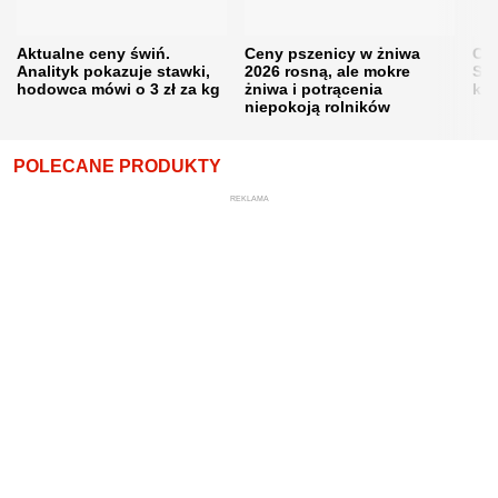
Aktualne ceny świń.
Ceny pszenicy w żniwa
Ce
Analityk pokazuje stawki,
2026 rosną, ale mokre
Sku
hodowca mówi o 3 zł za kg
żniwa i potrącenia
kon
niepokoją rolników
POLECANE PRODUKTY
REKLAMA