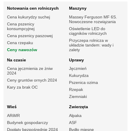
Notowania cen rolniczych
Maszyny
Cena kukurydzy suchej
Massey Ferguson MF 6S.
Nowoczesne rozwiązania
Cena pszenicy
konsumpcyjnej
Oświetlenie LED do
ciągników rolniczych
Cena pszenicy paszowej
Przyczepa rolnicza w
Cena rzepaku
układzie tandem: wady i
Ceny nawozów
zalety
Na czasie
Uprawy
Cena jęczmienia ze żniw
Jęczmień
2024
Kukurydza
Ceny gruntów ornych 2024
Pszenica ozima
Kary za brak OC
Rzepak
Ziemniaki
Wieś
Zwierzęta
ARiMR
Alpaka
Budynek gospodarczy
ASF
Dopłaty bezpośrednie 2024
Bydło mięsne