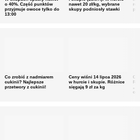
o 40%. Część punktów
nawet 20 zł/kg, wybrane
rol
przyjmuje owoce tylko do
skupy podniosły stawki
pr
13:00
Co zrobić z nadmiarem
Ceny wiśni 14 lipca 2026
Cen
cukinii? Najlepsze
w hurcie i skupie. Różnice
Rol
przetwory z cukinii!
sięgają 9 zł za kg
„pe
obn