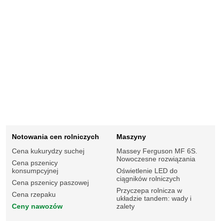
Notowania cen rolniczych
Maszyny
Cena kukurydzy suchej
Massey Ferguson MF 6S.
Nowoczesne rozwiązania
Cena pszenicy
konsumpcyjnej
Oświetlenie LED do
ciągników rolniczych
Cena pszenicy paszowej
Przyczepa rolnicza w
Cena rzepaku
układzie tandem: wady i
Ceny nawozów
zalety