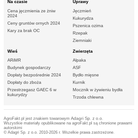
Na czasie
Uprawy
Cena jęczmienia ze żniw
Jęczmień
2024
Kukurydza
Ceny gruntów ornych 2024
Pszenica ozima
Kary za brak OC
Rzepak
Ziemniaki
Wieś
Zwierzęta
ARiMR
Alpaka
Budynek gospodarczy
ASF
Dopłaty bezpośrednie 2024
Bydło mięsne
Dopłaty do zboża
Kurnik
Przestrzegasz GAEC 6 w
Mocznik w żywieniu bydła
kukurydzy
Trzoda chlewna
AgroFakt.pl jest znakiem towarowym
Adagri Sp. z o.o.
Wszystkie materiały opublikowane na agroFakt.pl są chronione prawami
autorskimi
© Adagri Sp. z o.o. 2010-2026 r. Wszelkie prawa zastrzeżone.