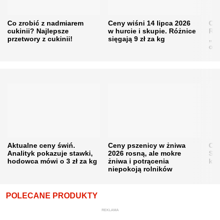
Co zrobić z nadmiarem
Ceny wiśni 14 lipca 2026
Cen
cukinii? Najlepsze
w hurcie i skupie. Różnice
Rol
przetwory z cukinii!
sięgają 9 zł za kg
„pe
obn
Aktualne ceny świń.
Ceny pszenicy w żniwa
Ce
Analityk pokazuje stawki,
2026 rosną, ale mokre
Sku
hodowca mówi o 3 zł za kg
żniwa i potrącenia
kon
niepokoją rolników
POLECANE PRODUKTY
REKLAMA