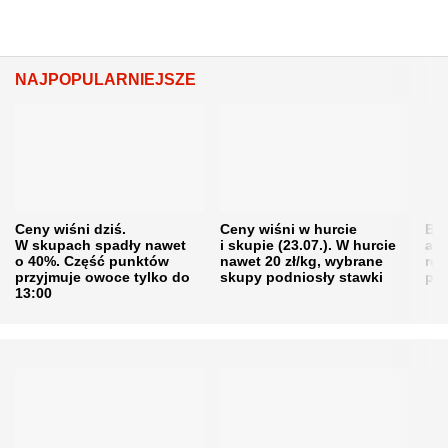
NAJPOPULARNIEJSZE
Ceny wiśni dziś.
Ceny wiśni w hurcie
Będ
W skupach spadły nawet
i skupie (23.07.). W hurcie
agr
o 40%. Część punktów
nawet 20 zł/kg, wybrane
rol
przyjmuje owoce tylko do
skupy podniosły stawki
pr
13:00